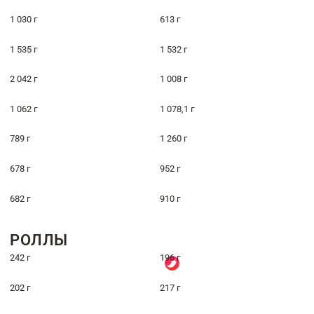
1 030 г
613 г
1 535 г
1 532 г
2 042 г
1 008 г
1 062 г
1 078,1 г
789 г
1 260 г
678 г
952 г
682 г
910 г
РОЛЛЫ
242 г
196 г
202 г
217 г