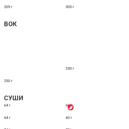
269 г
305 г
ВОК
230 г
250 г
СУШИ
64 г
66 г
64 г
60 г