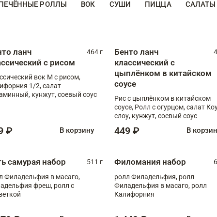
ПЕЧЁННЫЕ РОЛЛЫ
ВОК
СУШИ
ПИЦЦА
САЛАТЫ
нто ланч
Бенто ланч
464 г
4
ассический с рисом
классический с
цыплёнком в китайском
ссический вок М с рисом,
соусе
ифорния 1/2, салат
аминный, кунжут, соевый соус
Рис с цыплёнком в китайском
соусе, Ролл с огурцом, салат Ко
слоу, кунжут, соевый соус
9 ₽
449 ₽
В корзину
В корзи
ть самурая набор
Филомания набор
511 г
6
л Филадельфия в масаго,
ролл Филадельфия, ролл
адельфия фреш, ролл с
Филадельфия в масаго, ролл
веткой
Калифорния