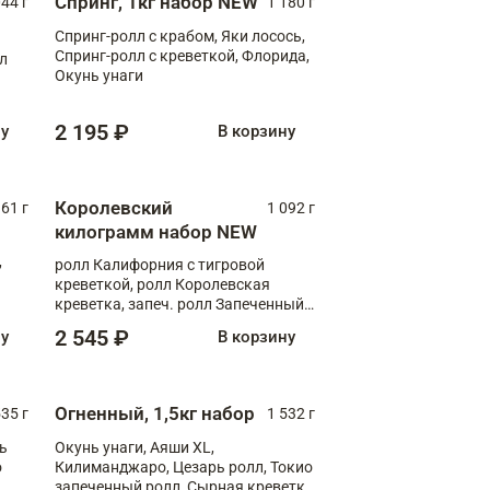
Спринг, 1кг набор NEW
044 г
1 180 г
Спринг-ролл с крабом, Яки лосось,
Спринг-ролл с креветкой, Флорида,
лл
Окунь унаги
2 195 ₽
ну
В корзину
Королевский
61 г
1 092 г
килограмм набор NEW
,
ролл Калифорния с тигровой
креветкой, ролл Королевская
креветка, запеч. ролл Запеченный
лосось терияки, запеч. ролл Аяши
2 545 ₽
ну
В корзину
XL, запеч. ролл Крабик Хот
Огненный, 1,5кг набор
535 г
1 532 г
ь
Окунь унаги, Аяши XL,
о
Килиманджаро, Цезарь ролл, Токио
запеченный ролл, Сырная креветка