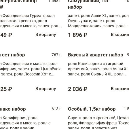
еш-рояль набор
Самурайский, 1кг
1 548 г
1 
W
набор
л Филадельфия Гурман, ролл
запеч. ролл Аяши XL, запеч. ро
олевская креветка, ролл
Окунь унаги, запеч. ролл
адельфия в масаго, запеч. ролл
Моцарелломания, запеч. ролл
ось Унаги XL, запеч. ролл
Килиманджаро
049 ₽
1 896 ₽
В корзину
В корзи
ровая креветка с моцареллой,
еч. ролл Эби краб с лососем
п сет набор
Вкусный квартет набор
767 г
9
л Филадельфия в масаго, ролл
ролл Калифорния с тигровой
ифорния, запеч. ролл Цыплёнок
креветкой, запеч. ролл Аяши XL
, запеч. ролл Лососик Хот с
запеч. ролл Сырный XL, ролл
ияки , запеч. ролл Крабик Хот
Калифорния
025 ₽
2 036 ₽
В корзину
В корзи
нако набор
Особый, 1,5кг набор
613 г
1 
л Калифорния, ролл
Спринг-ролл с креветкой, Цезар
адельфия в масаго, ролл с
ролл, Филадельфия фреш, Токи
рцом, ролл Крабик
запеч. ролл, Креветка чиз,