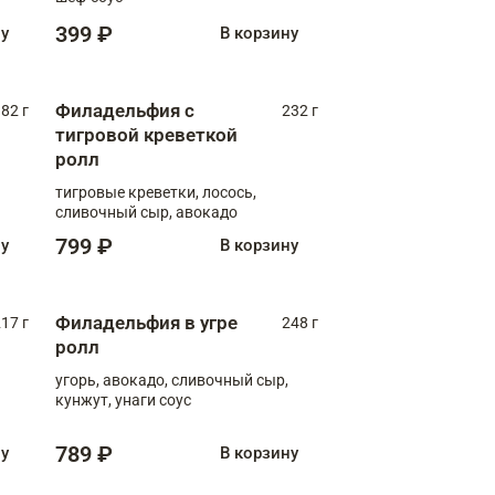
399 ₽
ну
В корзину
Филадельфия с
82 г
232 г
тигровой креветкой
ролл
тигровые креветки, лосось,
сливочный сыр, авокадо
799 ₽
ну
В корзину
Филадельфия в угре
17 г
248 г
ролл
угорь, авокадо, сливочный сыр,
кунжут, унаги соус
789 ₽
ну
В корзину