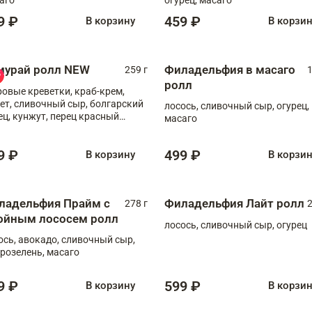
9 ₽
459 ₽
В корзину
В корзи
мурай ролл NEW
Филадельфия в масаго
259 г
1
ролл
ровые креветки, краб-крем,
ет, сливочный сыр, болгарский
лосось, сливочный сыр, огурец,
ец, кунжут, перец красный
масаго
отый, масаго, шеф-соус
9 ₽
499 ₽
В корзину
В корзи
ладельфия Прайм с
Филадельфия Лайт ролл
278 г
2
ойным лососем ролл
лосось, сливочный сыр, огурец
ось, авокадо, сливочный сыр,
розелень, масаго
9 ₽
599 ₽
В корзину
В корзи