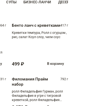
СУПЫ
БИЗНЕС-ЛАНЧИ
ДЕСЕРТЫ
ДОПОЛНИТЕ
Бенто ланч с креветками
64 г
417 г
Креветки темпура, Ролл с огурцом ,
рис, салат Коул слоу, чили соус
ул
499 ₽
ну
В корзину
Филомания Прайм
31 г
792 г
набор
ролл Филадельфия Гурман, ролл
Филадельфия в угре с тигровой
креветкой, ролл Филадельфия
Прайм с двойным лососем