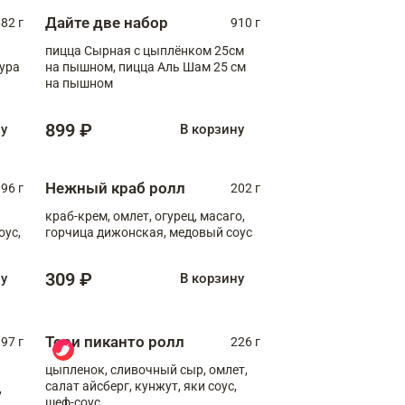
Дайте две набор
82 г
910 г
пицца Сырная с цыплёнком 25см
пура
на пышном, пицца Аль Шам 25 см
на пышном
899 ₽
ну
В корзину
Нежный краб ролл
96 г
202 г
краб-крем, омлет, огурец, масаго,
оус,
горчица дижонская, медовый соус
309 ₽
ну
В корзину
Тори пиканто ролл
97 г
226 г
цыпленок, сливочный сыр, омлет,
салат айсберг, кунжут, яки соус,
,
шеф-соус