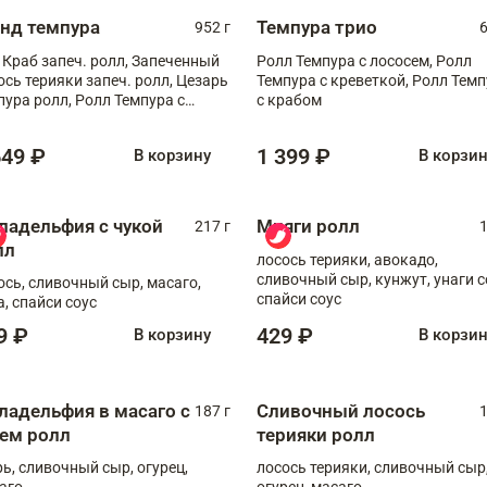
анд темпура
Темпура трио
952 г
6
 Краб запеч. ролл, Запеченный
Ролл Темпура с лососем, Ролл
ось терияки запеч. ролл, Цезарь
Темпура с креветкой, Ролл Тем
пура ролл, Ролл Темпура с
с крабом
веткой
649 ₽
1 399 ₽
В корзину
В корзи
ладельфия с чукой
Мияги ролл
217 г
1
лл
лосось терияки, авокадо,
сливочный сыр, кунжут, унаги с
ось, сливочный сыр, масаго,
спайси соус
а, спайси соус
9 ₽
429 ₽
В корзину
В корзи
ладельфия в масаго с
Сливочный лосось
187 г
1
рем ролл
терияки ролл
рь, сливочный сыр, огурец,
лосось терияки, сливочный сыр
аго
огурец, масаго