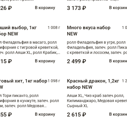
Запечённый лосось терияки,
426 ₽
3 173 ₽
В корзину
В корзи
Флорида
чший выбор, 1кг
Много вкуса набор
1 008 г
1 
бор NEW
NEW
л Филадельфия в масаго, ролл
ролл Филадельфия в угре, ролл
ифорния с тигровой креветкой,
Филадельфия, запеч. ролл Пик
еч. ролл Аяши XL, ролл Крабик,
с креветкой и лососем, запеч. р
еч. ролл Лосось терияки
С тигровой креветкой
315 ₽
2 499 ₽
В корзину
В корзи
товый хит, 1кг набор
Красный дракон, 1,2кг
1 098 г
1 
W
набор NEW
л Тори пиканто, ролл
Аяши XL, Чиз краб запеч.ролл,
ифорния в кунжуте, запеч. ролл
Килиманджаро, Медовая кревет
и, запеч. ролл Медовая
Сырный XL
ветка, ролл Филадельфия с
255 ₽
2 615 ₽
В корзину
В корзи
ой