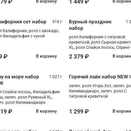
179 ₽
1 449 ₽
В корзину
В корзи
лифорния сет набор
Бурный праздник
516 г
1 
набор
л Калифорния, ролл с авокадо,
л Филадельфия с чукой
ролл Калифорния с тигровой
креветкой, ролл Сырная кревет
XL, ролл Спайси лосось, Спринг-
ролл с угрем и лососем, запеч. 
9 ₽
2 379 ₽
В корзину
В корзи
Медовая креветка
чу на море набор
Горячий лайк набор NEW
1 027 г
6
W
запеч. ролл Угорь Хот, запеч. р
Килиманджаро, запеч. ролл С
л Спайси лосось, Филадельфии
тигровой креветкой
ш, запеч. ролл Румяный XL,
еч. ролл Килиманджаро
919 ₽
1 299 ₽
В корзину
В корзи