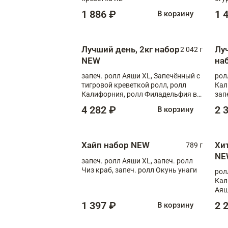
1 886 ₽
1 
В корзину
Лучший день, 2кг набор
Лу
2 042 г
NEW
на
запеч. ролл Аяши XL, Запечённый с
рол
тигровой креветкой ролл, ролл
Кал
Калифорния, ролл Филадельфия в
зап
масаго, запеч. ролл Румяный XL,
зап
4 282 ₽
2 
В корзину
запеч. ролл Моцарелломания, ролл
Сырная креветка XL, запеч. ролл
Сырный XL
Хайп набор NEW
Хи
789 г
NE
запеч. ролл Аяши XL, запеч. ролл
Чиз краб, запеч. ролл Окунь унаги
рол
Кал
Аяш
кре
1 397 ₽
2 
В корзину
чук