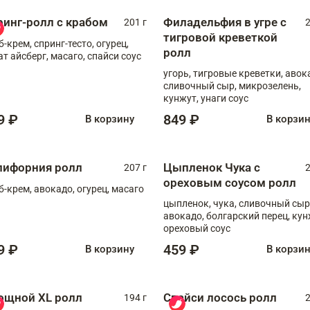
ринг-ролл с крабом
Филадельфия в угре с
201 г
2
тигровой креветкой
б-крем, спринг-тесто, огурец,
ролл
ат айсберг, масаго, спайси соус
угорь, тигровые креветки, авок
сливочный сыр, микрозелень,
кунжут, унаги соус
9 ₽
849 ₽
В корзину
В корзи
лифорния ролл
Цыпленок Чука с
207 г
2
ореховым соусом ролл
б-крем, авокадо, огурец, масаго
цыпленок, чука, сливочный сыр
авокадо, болгарский перец, кун
ореховый соус
9 ₽
459 ₽
В корзину
В корзи
ощной XL ролл
Спайси лосось ролл
194 г
2