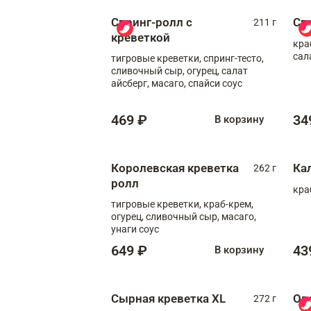
Спринг-ролл с
Сп
211 г
креветкой
кра
сал
тигровые креветки, спринг-тесто,
сливочный сыр, огурец, салат
айсберг, масаго, спайси соус
469 ₽
34
В корзину
Королевская креветка
Ка
262 г
ролл
кра
тигровые креветки, краб-крем,
огурец, сливочный сыр, масаго,
унаги соус
649 ₽
43
В корзину
Сырная креветка XL
Ов
272 г