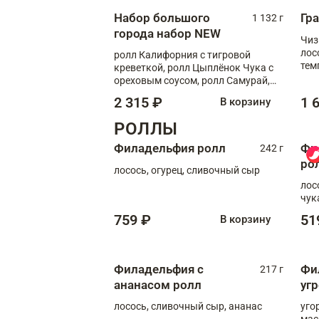
Набор большого
Гр
1 132 г
города набор NEW
Чиз
лос
ролл Калифорния с тигровой
тем
креветкой, ролл Цыплёнок Чука с
кре
ореховым соусом, ролл Самурай,
ролл Шиитаке пиканто, Спринг-
2 315 ₽
1 
В корзину
ролл с крабом
РОЛЛЫ
Филадельфия ролл
Фи
242 г
ро
лосось, огурец, сливочный сыр
лос
чук
759 ₽
51
В корзину
Филадельфия с
Фи
217 г
ананасом ролл
уг
лосось, сливочный сыр, ананас
уго
мас