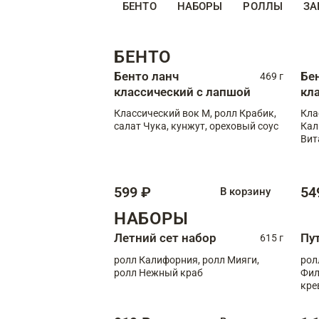
БЕНТО
НАБОРЫ
РОЛЛЫ
ЗА
БЕНТО
Бенто ланч
Бе
469 г
классический с лапшой
кл
Классический вок М, ролл Крабик,
Кла
салат Чука, кунжут, ореховый соус
Кал
Вит
599 ₽
54
В корзину
НАБОРЫ
Летний сет набор
Пу
615 г
ролл Калифорния, ролл Мияги,
рол
ролл Нежный краб
Фил
кре