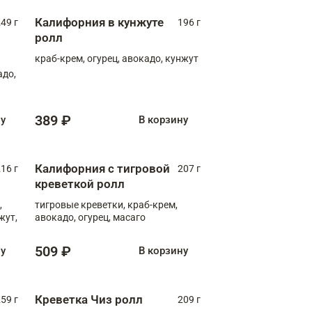
Калифорния в кунжуте
49 г
196 г
ролл
краб-крем, огурец, авокадо, кунжут
адо,
389 ₽
ну
В корзину
Калифорния с тигровой
16 г
207 г
креветкой ролл
,
тигровые креветки, краб-крем,
жут,
авокадо, огурец, масаго
509 ₽
ну
В корзину
Креветка Чиз ролл
59 г
209 г