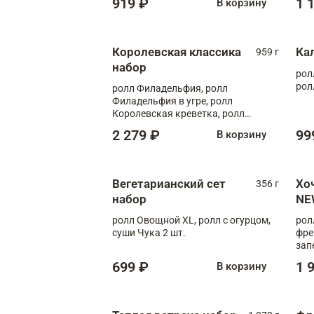
919 ₽
1 
В корзину
Королевская классика
Ка
959 г
набор
рол
рол
ролл Филадельфия, ролл
Филадельфия в угре, ролл
Королевская креветка, ролл
Калифорния
2 279 ₽
99
В корзину
Вегетарианский сет
Хо
356 г
набор
NE
ролл Овощной XL, ролл с огурцом,
рол
суши Чука 2 шт.
фре
зап
699 ₽
1 
В корзину