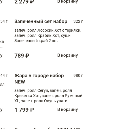
2 279 ₽
ну
В корзину
Запеченный сет набор
254 г
322 г
запеч. ролл Лососик Хот с терияки,
запеч. ролл Крабик Хот, суши
Запеченный краб 2 шт.
ка
ролл
789 ₽
ну
В корзину
Жара в городе набор
44 г
980 г
NEW
олл
запеч. ролл Сёгун, запеч. ролл
Креветка Хот, запеч. ролл Румяный
XL, запеч. ролл Окунь унаги
1 799 ₽
ну
В корзину