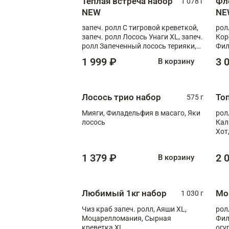
Теплая встреча набор
Фл
1 078 г
NEW
NE
запеч. ролл С тигровой креветкой,
рол
запеч. ролл Лосось Унаги XL, запеч.
Кор
ролл Запеченный лосось терияки,
Фил
запеч. ролл Румяный XL
Лос
1 999 ₽
3 
В корзину
Тиг
зап
Лосось трио набор
То
575 г
Мияги, Филадельфия в масаго, Яки
рол
лосось
Кал
Хот
тер
1 379 ₽
2 
В корзину
Любимый 1кг набор
Мо
1 030 г
Чиз краб запеч. ролл, Аяши XL,
рол
Моцарелломания, Сырная
Фил
креветка XL
огу