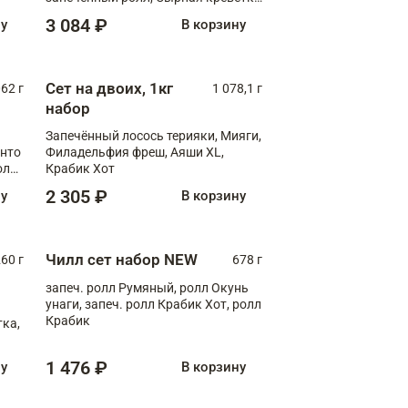
XL
3 084 ₽
ну
В корзину
Сет на двоих, 1кг
062 г
1 078,1 г
набор
Запечённый лосось терияки, Мияги,
анто
Филадельфия фреш, Аяши XL,
олл
Крабик Хот
2 305 ₽
ну
В корзину
Чилл сет набор NEW
260 г
678 г
запеч. ролл Румяный, ролл Окунь
унаги, запеч. ролл Крабик Хот, ролл
Крабик
ка,
1 476 ₽
ну
В корзину