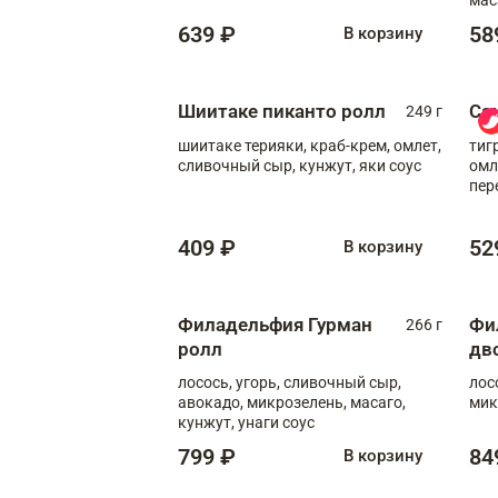
639 ₽
58
В корзину
Шиитаке пиканто ролл
Са
249 г
шиитаке терияки, краб-крем, омлет,
тиг
сливочный сыр, кунжут, яки соус
омл
пер
мол
409 ₽
52
В корзину
Филадельфия Гурман
Фи
266 г
ролл
дв
лосось, угорь, сливочный сыр,
лос
авокадо, микрозелень, масаго,
мик
кунжут, унаги соус
799 ₽
84
В корзину