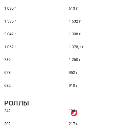
1 030 г
613 г
1 535 г
1 532 г
2 042 г
1 008 г
1 062 г
1 078,1 г
789 г
1 260 г
678 г
952 г
682 г
910 г
РОЛЛЫ
242 г
196 г
202 г
217 г