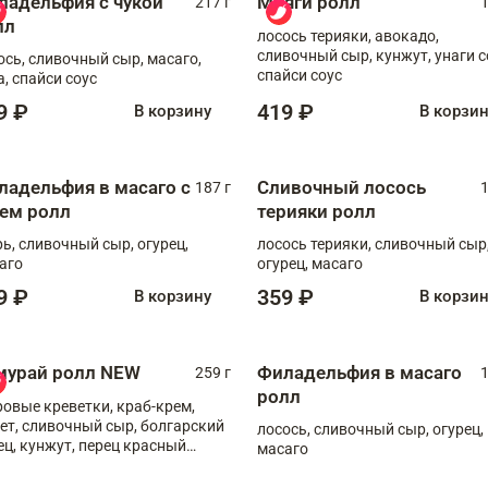
ладельфия с чукой
Мияги ролл
217 г
1
лл
лосось терияки, авокадо,
сливочный сыр, кунжут, унаги с
ось, сливочный сыр, масаго,
спайси соус
а, спайси соус
9 ₽
419 ₽
В корзину
В корзи
ладельфия в масаго с
Сливочный лосось
187 г
1
рем ролл
терияки ролл
рь, сливочный сыр, огурец,
лосось терияки, сливочный сыр
аго
огурец, масаго
9 ₽
359 ₽
В корзину
В корзи
мурай ролл NEW
Филадельфия в масаго
259 г
1
ролл
ровые креветки, краб-крем,
ет, сливочный сыр, болгарский
лосось, сливочный сыр, огурец,
ец, кунжут, перец красный
масаго
отый, масаго, шеф-соус