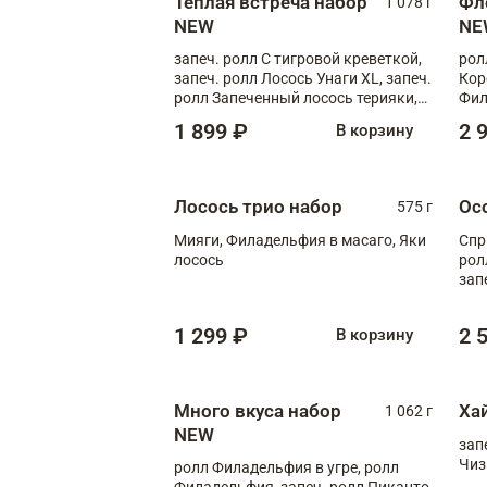
Теплая встреча набор
Фл
1 078 г
NEW
NE
запеч. ролл С тигровой креветкой,
рол
запеч. ролл Лосось Унаги XL, запеч.
Кор
ролл Запеченный лосось терияки,
Фил
запеч. ролл Румяный XL
Лос
1 899 ₽
2 
В корзину
Тиг
зап
Лосось трио набор
Ос
575 г
Мияги, Филадельфия в масаго, Яки
Спр
лосось
рол
зап
Зап
Фло
1 299 ₽
2 
В корзину
Много вкуса набор
Ха
1 062 г
NEW
зап
Чиз
ролл Филадельфия в угре, ролл
Филадельфия, запеч. ролл Пиканто