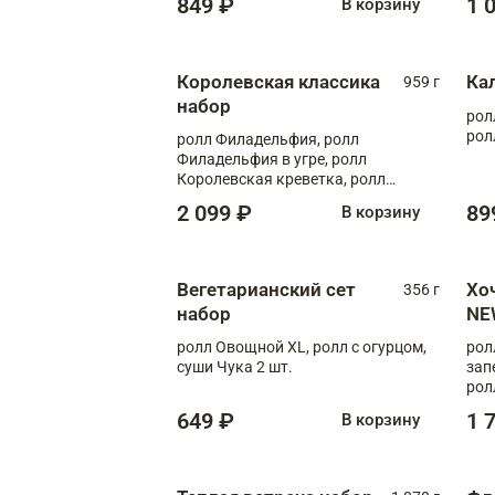
849 ₽
1 
В корзину
Королевская классика
Ка
959 г
набор
рол
рол
ролл Филадельфия, ролл
Филадельфия в угре, ролл
Королевская креветка, ролл
Калифорния
2 099 ₽
89
В корзину
Вегетарианский сет
Хо
356 г
набор
NE
ролл Овощной XL, ролл с огурцом,
рол
суши Чука 2 шт.
зап
рол
649 ₽
1 
В корзину