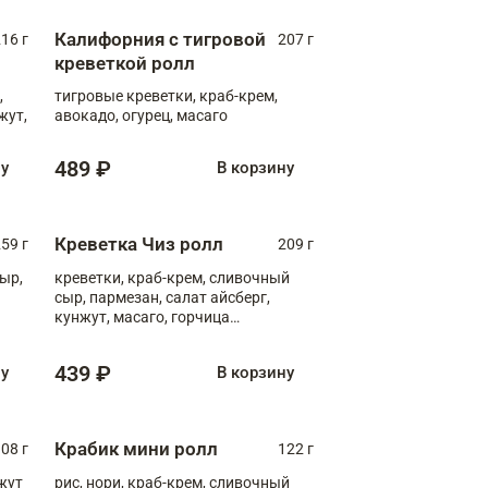
Калифорния с тигровой
16 г
207 г
креветкой ролл
,
тигровые креветки, краб-крем,
жут,
авокадо, огурец, масаго
489 ₽
ну
В корзину
Креветка Чиз ролл
59 г
209 г
ыр,
креветки, краб-крем, сливочный
сыр, пармезан, салат айсберг,
кунжут, масаго, горчица
дижонская, медовый соус
439 ₽
ну
В корзину
Крабик мини ролл
08 г
122 г
нжут
рис, нори, краб-крем, сливочный