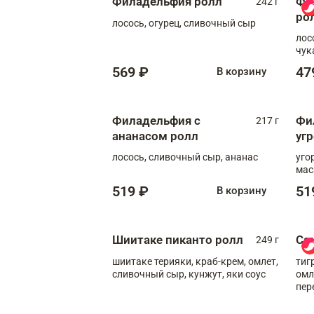
Филадельфия ролл
Фи
242 г
ро
лосось, огурец, сливочный сыр
лос
чук
569 ₽
47
В корзину
Филадельфия с
Фи
217 г
ананасом ролл
уг
лосось, сливочный сыр, ананас
уго
мас
519 ₽
51
В корзину
Шиитаке пиканто ролл
Са
249 г
шиитаке терияки, краб-крем, омлет,
тиг
сливочный сыр, кунжут, яки соус
омл
пер
мол