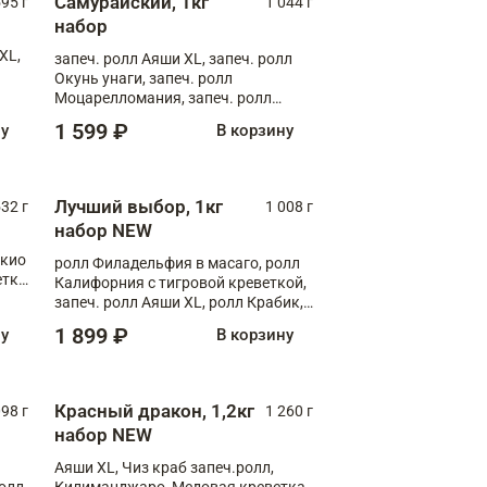
Самурайский, 1кг
595 г
1 044 г
набор
XL,
запеч. ролл Аяши XL, запеч. ролл
Окунь унаги, запеч. ролл
Моцарелломания, запеч. ролл
Килиманджаро
1 599 ₽
ну
В корзину
Лучший выбор, 1кг
532 г
1 008 г
набор NEW
окио
ролл Филадельфия в масаго, ролл
етка
Калифорния с тигровой креветкой,
запеч. ролл Аяши XL, ролл Крабик,
запеч. ролл Лосось терияки
1 899 ₽
ну
В корзину
Красный дракон, 1,2кг
098 г
1 260 г
набор NEW
Аяши XL, Чиз краб запеч.ролл,
ролл
Килиманджаро, Медовая креветка,