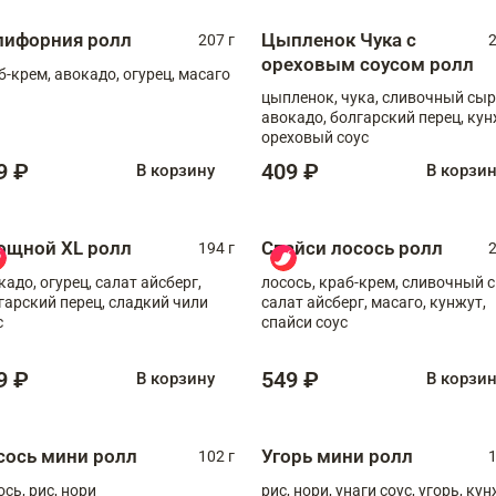
лифорния ролл
Цыпленок Чука с
207 г
2
ореховым соусом ролл
б-крем, авокадо, огурец, масаго
цыпленок, чука, сливочный сыр
авокадо, болгарский перец, кун
ореховый соус
9 ₽
409 ₽
В корзину
В корзи
ощной XL ролл
Спайси лосось ролл
194 г
2
кадо, огурец, салат айсберг,
лосось, краб-крем, сливочный с
гарский перец, сладкий чили
салат айсберг, масаго, кунжут,
с
спайси соус
9 ₽
549 ₽
В корзину
В корзи
сось мини ролл
Угорь мини ролл
102 г
1
ось, рис, нори
рис, нори, унаги соус, угорь, ку