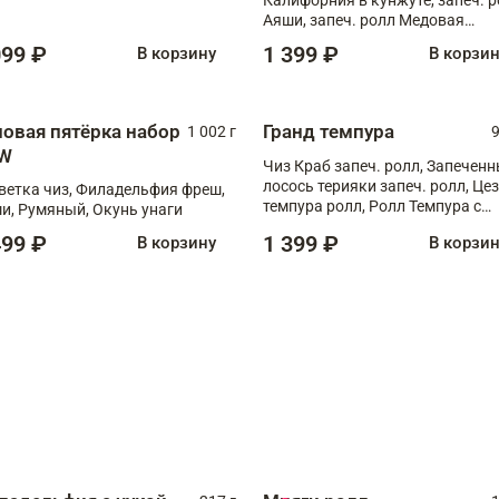
Аяши, запеч. ролл Медовая
креветка, ролл Филадельфия с
099 ₽
1 399 ₽
В корзину
В корзи
чукой
повая пятёрка набор
Гранд темпура
1 002 г
9
W
Чиз Краб запеч. ролл, Запечен
лосось терияки запеч. ролл, Це
ветка чиз, Филадельфия фреш,
темпура ролл, Ролл Темпура с
и, Румяный, Окунь унаги
креветкой
499 ₽
1 399 ₽
В корзину
В корзи