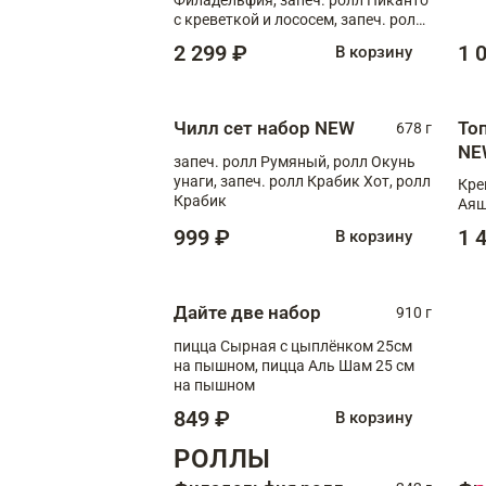
с креветкой и лососем, запеч. ролл
С тигровой креветкой
2 299 ₽
1 
В корзину
Чилл сет набор NEW
То
678 г
NE
запеч. ролл Румяный, ролл Окунь
унаги, запеч. ролл Крабик Хот, ролл
Кре
Крабик
Аяш
999 ₽
1 
В корзину
Дайте две набор
910 г
пицца Сырная с цыплёнком 25см
на пышном, пицца Аль Шам 25 см
на пышном
849 ₽
В корзину
РОЛЛЫ