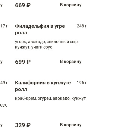
669 ₽
ну
В корзину
Филадельфия в угре
17 г
248 г
ролл
угорь, авокадо, сливочный сыр,
кунжут, унаги соус
699 ₽
ну
В корзину
Калифорния в кунжуте
49 г
196 г
ролл
краб-крем, огурец, авокадо, кунжут
адо,
329 ₽
ну
В корзину