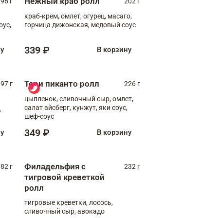
Нежный краб ролл
96 г
202 г
краб-крем, омлет, огурец, масаго,
оус,
горчица дижонская, медовый соус
339 ₽
ну
В корзину
Тори пиканто ролл
97 г
226 г
цыпленок, сливочный сыр, омлет,
салат айсберг, кунжут, яки соус,
,
шеф-соус
349 ₽
ну
В корзину
Филадельфия с
82 г
232 г
тигровой креветкой
ролл
тигровые креветки, лосось,
сливочный сыр, авокадо