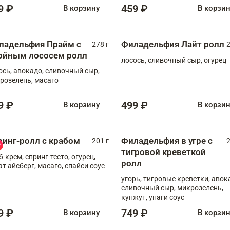
9 ₽
459 ₽
В корзину
В корзи
ладельфия Прайм с
Филадельфия Лайт ролл
278 г
2
ойным лососем ролл
лосось, сливочный сыр, огурец
ось, авокадо, сливочный сыр,
розелень, масаго
9 ₽
499 ₽
В корзину
В корзи
ринг-ролл с крабом
Филадельфия в угре с
201 г
2
тигровой креветкой
б-крем, спринг-тесто, огурец,
ролл
ат айсберг, масаго, спайси соус
угорь, тигровые креветки, авок
сливочный сыр, микрозелень,
кунжут, унаги соус
9 ₽
749 ₽
В корзину
В корзи