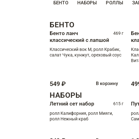
БЕНТО
НАБОРЫ
РОЛЛЫ
ЗА
БЕНТО
Бенто ланч
Бе
469 г
классический с лапшой
кл
Классический вок М, ролл Крабик,
Кла
салат Чука, кунжут, ореховый соус
Кал
Вит
549 ₽
49
В корзину
НАБОРЫ
Летний сет набор
Пу
615 г
ролл Калифорния, ролл Мияги,
рол
ролл Нежный краб
Сам