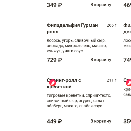
349 ₽
46
В корзину
Филадельфия Гурман
Фи
266 г
ролл
дв
лосось, угорь, сливочный сыр,
лос
авокадо, микрозелень, масаго,
мик
кунжут, унаги соус
729 ₽
74
В корзину
Спринг-ролл с
Сп
211 г
креветкой
кра
сал
тигровые креветки, спринг-тесто,
сливочный сыр, огурец, салат
айсберг, масаго, спайси соус
449 ₽
35
В корзину