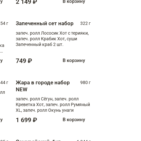
2 149 ₽
ну
В корзину
Запеченный сет набор
254 г
322 г
запеч. ролл Лососик Хот с терияки,
запеч. ролл Крабик Хот, суши
Запеченный краб 2 шт.
ка
ролл
749 ₽
ну
В корзину
Жара в городе набор
44 г
980 г
NEW
олл
запеч. ролл Сёгун, запеч. ролл
Креветка Хот, запеч. ролл Румяный
XL, запеч. ролл Окунь унаги
1 699 ₽
ну
В корзину