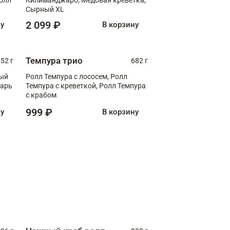
Сырный XL
2 099 ₽
ну
В корзину
Темпура трио
52 г
682 г
ный
Ролл Темпура с лососем, Ролл
зарь
Темпура с креветкой, Ролл Темпура
с крабом
999 ₽
ну
В корзину