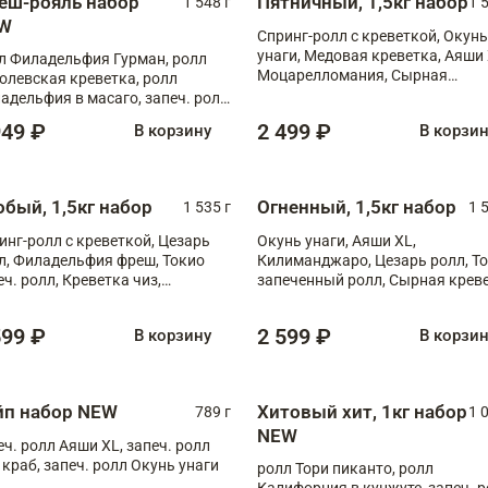
еш-рояль набор
Пятничный, 1,5кг набор
1 548 г
1 
W
Спринг-ролл с креветкой, Окунь
унаги, Медовая креветка, Аяши 
л Филадельфия Гурман, ролл
Моцарелломания, Сырная
олевская креветка, ролл
креветка XL
адельфия в масаго, запеч. ролл
ось Унаги XL, запеч. ролл
949 ₽
2 499 ₽
В корзину
В корзи
ровая креветка с моцареллой,
еч. ролл Эби краб с лососем
обый, 1,5кг набор
Огненный, 1,5кг набор
1 535 г
1 
инг-ролл с креветкой, Цезарь
Окунь унаги, Аяши XL,
л, Филадельфия фреш, Токио
Килиманджаро, Цезарь ролл, Т
еч. ролл, Креветка чиз,
запеченный ролл, Сырная крев
ечённый лосось терияки,
XL
рида
599 ₽
2 599 ₽
В корзину
В корзи
йп набор NEW
Хитовый хит, 1кг набор
789 г
1 
NEW
еч. ролл Аяши XL, запеч. ролл
 краб, запеч. ролл Окунь унаги
ролл Тори пиканто, ролл
Калифорния в кунжуте, запеч. 