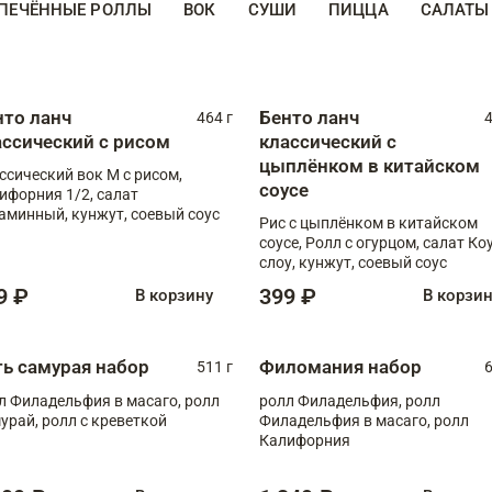
ПЕЧЁННЫЕ РОЛЛЫ
ВОК
СУШИ
ПИЦЦА
САЛАТЫ
нто ланч
Бенто ланч
464 г
4
ассический с рисом
классический с
цыплёнком в китайском
ссический вок М с рисом,
соусе
ифорния 1/2, салат
аминный, кунжут, соевый соус
Рис с цыплёнком в китайском
соусе, Ролл с огурцом, салат Ко
слоу, кунжут, соевый соус
9 ₽
399 ₽
В корзину
В корзи
ть самурая набор
Филомания набор
511 г
6
л Филадельфия в масаго, ролл
ролл Филадельфия, ролл
урай, ролл с креветкой
Филадельфия в масаго, ролл
Калифорния