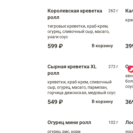
Королевская креветка
Ка
262 г
ролл
кра
тигровые креветки, краб-крем,
огурец, сливочный сыр, масаго,
унаги соус
599 ₽
39
В корзину
Сырная креветка XL
Ов
272 г
ролл
аво
бол
креветки, краб-крем, сливочный
соу
сыр, огурец, масаго, пармезан,
горчица дижонская, медовый соус
549 ₽
36
В корзину
Огурец мини ролл
Ло
102 г
огурец, рис, нори
лос