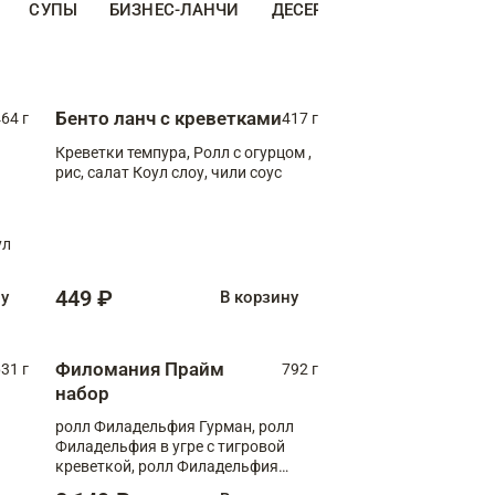
СУПЫ
БИЗНЕС-ЛАНЧИ
ДЕСЕРТЫ
ДОПОЛНИТЕ
Бенто ланч с креветками
64 г
417 г
Креветки темпура, Ролл с огурцом ,
рис, салат Коул слоу, чили соус
ул
449 ₽
ну
В корзину
Филомания Прайм
31 г
792 г
набор
ролл Филадельфия Гурман, ролл
Филадельфия в угре с тигровой
креветкой, ролл Филадельфия
Прайм с двойным лососем