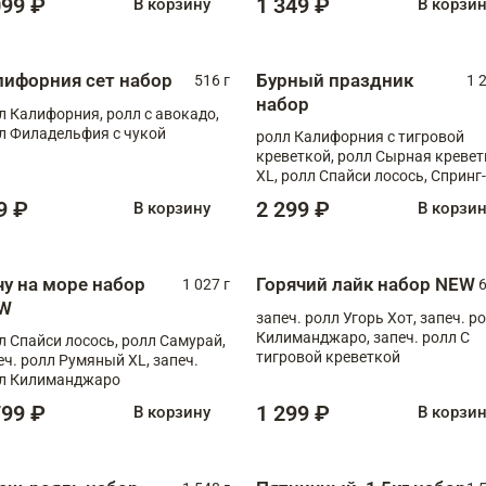
099 ₽
1 349 ₽
В корзину
В корзи
лифорния сет набор
Бурный праздник
516 г
1 
набор
л Калифорния, ролл с авокадо,
л Филадельфия с чукой
ролл Калифорния с тигровой
креветкой, ролл Сырная кревет
XL, ролл Спайси лосось, Спринг-
ролл с угрем и лососем, запеч. 
9 ₽
2 299 ₽
В корзину
В корзи
Медовая креветка
чу на море набор
Горячий лайк набор NEW
1 027 г
6
W
запеч. ролл Угорь Хот, запеч. р
Килиманджаро, запеч. ролл С
л Спайси лосось, ролл Самурай,
тигровой креветкой
еч. ролл Румяный XL, запеч.
л Килиманджаро
799 ₽
1 299 ₽
В корзину
В корзи