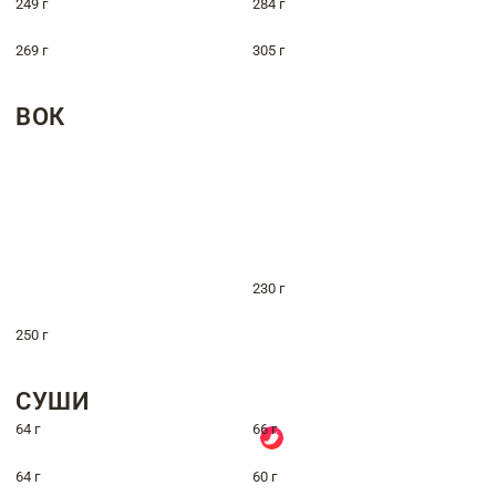
249 г
284 г
269 г
305 г
ВОК
230 г
250 г
СУШИ
64 г
66 г
64 г
60 г