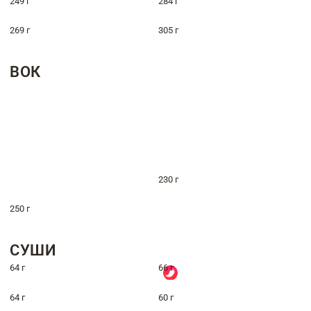
249 г
284 г
269 г
305 г
ВОК
230 г
250 г
СУШИ
64 г
66 г
64 г
60 г