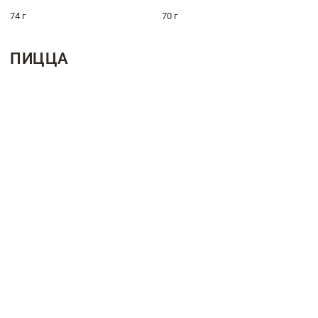
74 г
70 г
ПИЦЦА