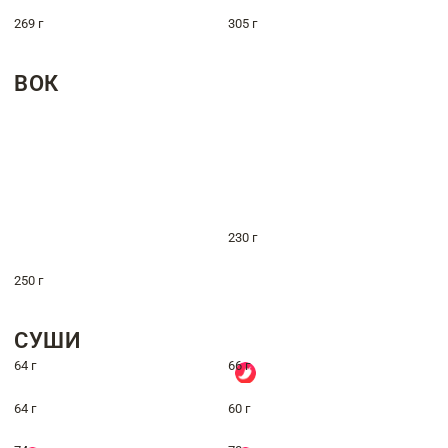
269 г
305 г
ВОК
230 г
250 г
СУШИ
64 г
66 г
64 г
60 г