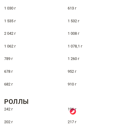
1 030 г
613 г
1 535 г
1 532 г
2 042 г
1 008 г
1 062 г
1 078,1 г
789 г
1 260 г
678 г
952 г
682 г
910 г
РОЛЛЫ
242 г
196 г
202 г
217 г