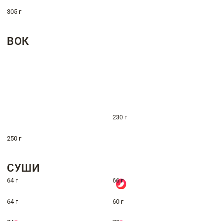
305 г
ВОК
230 г
250 г
СУШИ
64 г
66 г
64 г
60 г