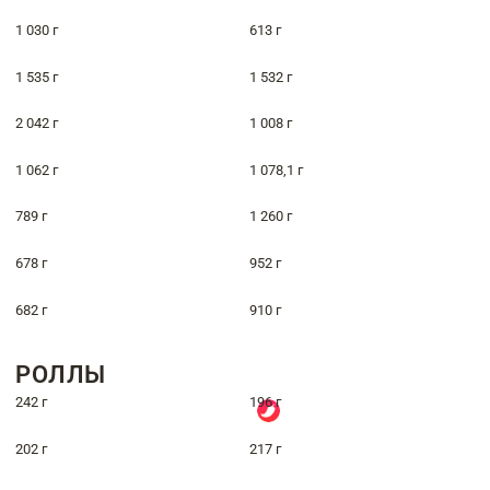
1 030 г
613 г
1 535 г
1 532 г
2 042 г
1 008 г
1 062 г
1 078,1 г
789 г
1 260 г
678 г
952 г
682 г
910 г
РОЛЛЫ
242 г
196 г
202 г
217 г