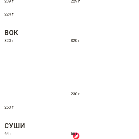
239 г
229 г
224 г
ВОК
320 г
320 г
230 г
250 г
СУШИ
64 г
66 г