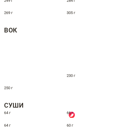
249 г
284 г
269 г
305 г
ВОК
230 г
250 г
СУШИ
64 г
66 г
64 г
60 г