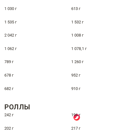
1 030 г
613 г
1 535 г
1 532 г
2 042 г
1 008 г
1 062 г
1 078,1 г
789 г
1 260 г
678 г
952 г
682 г
910 г
РОЛЛЫ
242 г
196 г
202 г
217 г