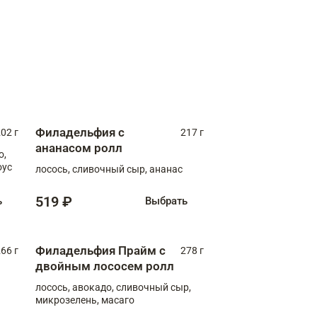
Филадельфия с
02 г
217 г
ананасом ролл
о,
оус
лосось, сливочный сыр, ананас
519 ₽
ь
Выбрать
Филадельфия Прайм с
66 г
278 г
двойным лососем ролл
лосось, авокадо, сливочный сыр,
микрозелень, масаго