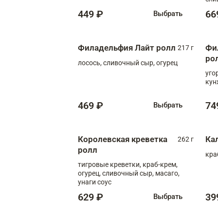
449 ₽
66
Выбрать
Филадельфия Лайт ролл
Фи
217 г
ро
лосось, сливочный сыр, огурец
уго
кун
469 ₽
74
Выбрать
Королевская креветка
Ка
262 г
ролл
кра
тигровые креветки, краб-крем,
огурец, сливочный сыр, масаго,
унаги соус
629 ₽
39
Выбрать