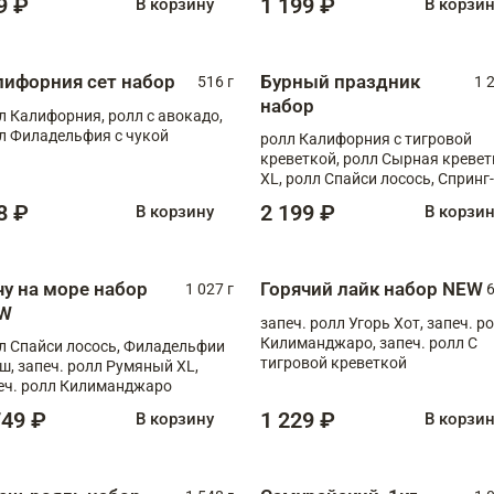
9 ₽
1 199 ₽
В корзину
В корзи
лифорния сет набор
Бурный праздник
516 г
1 
набор
л Калифорния, ролл с авокадо,
л Филадельфия с чукой
ролл Калифорния с тигровой
креветкой, ролл Сырная кревет
XL, ролл Спайси лосось, Спринг-
ролл с угрем и лососем, запеч. 
8 ₽
2 199 ₽
В корзину
В корзи
Медовая креветка
чу на море набор
Горячий лайк набор NEW
1 027 г
6
W
запеч. ролл Угорь Хот, запеч. р
Килиманджаро, запеч. ролл С
л Спайси лосось, Филадельфии
тигровой креветкой
ш, запеч. ролл Румяный XL,
еч. ролл Килиманджаро
749 ₽
1 229 ₽
В корзину
В корзи