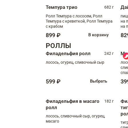
Темпура трио
Да
682 г
Ролл Темпура с лососем, Ролл
пиц
Темпура с креветкой, Ролл Темпура
на пышном
с крабом
на 
899 ₽
82
В корзину
РОЛЛЫ
Филадельфия ролл
Ми
242 г
лосось, огурец, сливочный сыр
лос
сли
спа
599 ₽
39
Выбрать
Филадельфия в масаго
Фи
182 г
ролл
ти
ро
лосось, сливочный сыр, огурец,
масаго
тиг
сли