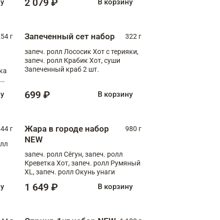
2 079 ₽
ну
В корзину
Запеченный сет набор
254 г
322 г
запеч. ролл Лососик Хот с терияки,
запеч. ролл Крабик Хот, суши
Запеченный краб 2 шт.
ка
ролл
699 ₽
ну
В корзину
Жара в городе набор
44 г
980 г
NEW
олл
запеч. ролл Сёгун, запеч. ролл
Креветка Хот, запеч. ролл Румяный
XL, запеч. ролл Окунь унаги
1 649 ₽
ну
В корзину