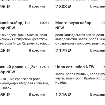
Запечённый лосось терияки,
296 ₽
2 803 ₽
В корзину
В корзи
Флорида
чший выбор, 1кг
Много вкуса набор
1 008 г
1 
бор NEW
NEW
л Филадельфия в масаго, ролл
ролл Филадельфия в угре, ролл
ифорния с тигровой креветкой,
Филадельфия, запеч. ролл Пик
еч. ролл Аяши XL, ролл Крабик,
с креветкой и лососем, запеч. р
еч. ролл Лосось терияки
С тигровой креветкой
045 ₽
2 179 ₽
В корзину
В корзи
асный дракон, 1,2кг
Чилл сет набор NEW
1 260 г
6
бор NEW
запеч. ролл Румяный, ролл Оку
унаги, запеч. ролл Крабик Хот, 
и XL, Чиз краб запеч.ролл,
Крабик
иманджаро, Медовая креветка,
ный XL
255 ₽
1 316 ₽
В корзину
В корзи