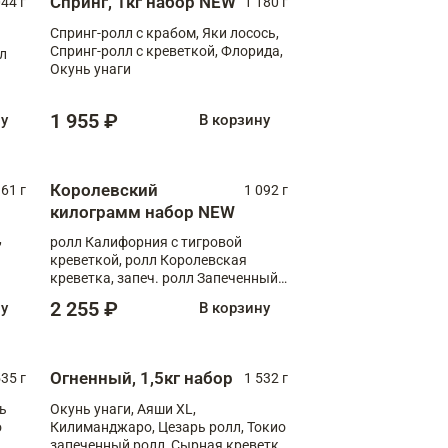
Спринг, 1кг набор NEW
044 г
1 180 г
Спринг-ролл с крабом, Яки лосось,
Спринг-ролл с креветкой, Флорида,
лл
Окунь унаги
1 955 ₽
ну
В корзину
Королевский
61 г
1 092 г
килограмм набор NEW
,
ролл Калифорния с тигровой
креветкой, ролл Королевская
креветка, запеч. ролл Запеченный
лосось терияки, запеч. ролл Аяши
2 255 ₽
ну
В корзину
XL, запеч. ролл Крабик Хот
Огненный, 1,5кг набор
535 г
1 532 г
ь
Окунь унаги, Аяши XL,
о
Килиманджаро, Цезарь ролл, Токио
запеченный ролл, Сырная креветка