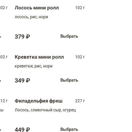
Лосось мини ролл
02 г
102 г
лосось, рис, нори
379 ₽
ь
Выбрать
Креветка мини ролл
02 г
102 г
креветки, рис, нори
349 ₽
ь
Выбрать
Филадельфия фреш
12 г
227 г
ты
Лосось, сливочный сыр, огурец
449 ₽
ь
Выбрать