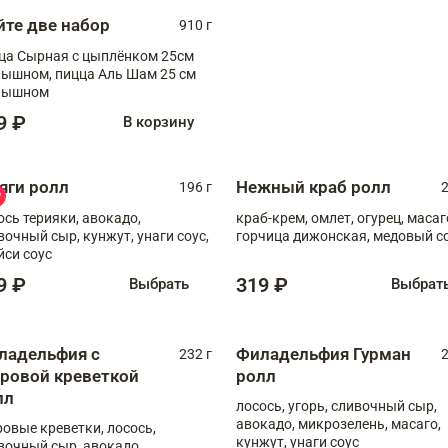
йте две набор
910 г
ца Сырная с цыплёнком 25см
, пицца Аль Шам 25 см
пышном
9 ₽
В корзину
яги ролл
Нежный краб ролл
196 г
2
ось терияки, авокадо,
краб-крем, омлет, огурец, масаг
вочный сыр, кунжут, унаги соус,
горчица дижонская, медовый с
йси соус
9 ₽
319 ₽
Выбрать
Выбрат
ладельфия с
Филадельфия Гурман
232 г
2
гровой креветкой
ролл
лл
лосось, угорь, сливочный сыр,
авокадо, микрозелень, масаго,
ровые креветки, лосось,
кунжут, унаги соус
вочный сыр, авокадо