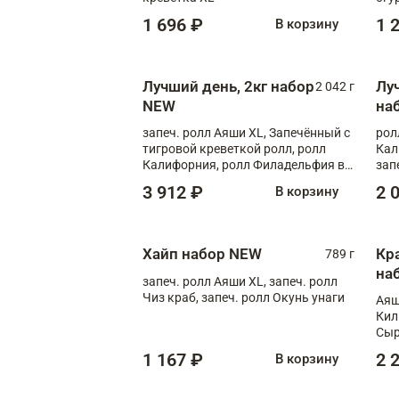
1 696 ₽
1 
В корзину
Лучший день, 2кг набор
Лу
2 042 г
NEW
на
запеч. ролл Аяши XL, Запечённый с
рол
тигровой креветкой ролл, ролл
Кал
Калифорния, ролл Филадельфия в
зап
масаго, запеч. ролл Румяный XL,
зап
3 912 ₽
2 
В корзину
запеч. ролл Моцарелломания, ролл
Сырная креветка XL, запеч. ролл
Сырный XL
Хайп набор NEW
Кр
789 г
на
запеч. ролл Аяши XL, запеч. ролл
Чиз краб, запеч. ролл Окунь унаги
Аяш
Кил
Сыр
1 167 ₽
2 
В корзину