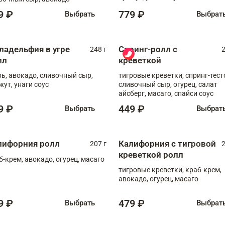
9 ₽
779 ₽
Выбрать
Выбрат
ладельфия в угре
Спринг-ролл с
248 г
2
лл
креветкой
рь, авокадо, сливочный сыр,
тигровые креветки, спринг-тест
жут, унаги соус
сливочный сыр, огурец, салат
айсберг, масаго, спайси соус
9 ₽
449 ₽
Выбрать
Выбрат
лифорния ролл
Калифорния с тигровой
207 г
2
креветкой ролл
б-крем, авокадо, огурец, масаго
тигровые креветки, краб-крем,
авокадо, огурец, масаго
9 ₽
479 ₽
Выбрать
Выбрат