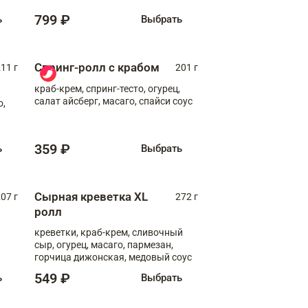
799 ₽
ь
Выбрать
Спринг-ролл с крабом
11 г
201 г
краб-крем, спринг-тесто, огурец,
салат айсберг, масаго, спайси соус
о,
359 ₽
ь
Выбрать
Сырная креветка XL
07 г
272 г
ролл
креветки, краб-крем, сливочный
сыр, огурец, масаго, пармезан,
горчица дижонская, медовый соус
549 ₽
ь
Выбрать