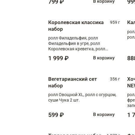
799 ₽
99
В корзину
Королевская классика
Ка
959 г
набор
рол
рол
ролл Филадельфия, ролл
Филадельфия в угре, ролл
Королевская креветка, ролл
Калифорния
1 999 ₽
88
В корзину
Вегетарианский сет
Хо
356 г
набор
NE
ролл Овощной XL, ролл с огурцом,
рол
суши Чука 2 шт.
фре
зап
599 ₽
1 
В корзину