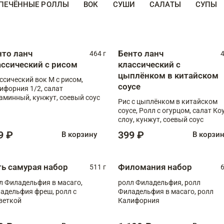
ПЕЧЁННЫЕ РОЛЛЫ
ВОК
СУШИ
САЛАТЫ
СУПЫ
нто ланч
Бенто ланч
464 г
4
ассический с рисом
классический с
цыплёнком в китайском
ссический вок М с рисом,
соусе
ифорния 1/2, салат
аминный, кунжут, соевый соус
Рис с цыплёнком в китайском
соусе, Ролл с огурцом, салат Ко
слоу, кунжут, соевый соус
9 ₽
399 ₽
В корзину
В корзи
ть самурая набор
Филомания набор
511 г
6
л Филадельфия в масаго,
ролл Филадельфия, ролл
адельфия фреш, ролл с
Филадельфия в масаго, ролл
веткой
Калифорния