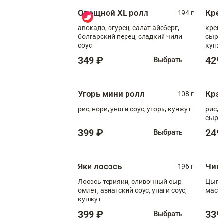
Овощной XL ролл
Кр
194 г
авокадо, огурец, салат айсберг,
кре
болгарский перец, сладкий чили
сыр
соус
кун
диж
349 ₽
42
Выбрать
Угорь мини ролл
Кр
108 г
рис, нори, унаги соус, угорь, кунжут
рис
сыр
399 ₽
24
Выбрать
Яки лосось
Чи
196 г
Лосось терияки, сливочный сыр,
Цып
омлет, азиатский соус, унаги соус,
мас
кунжут
399 ₽
33
Выбрать