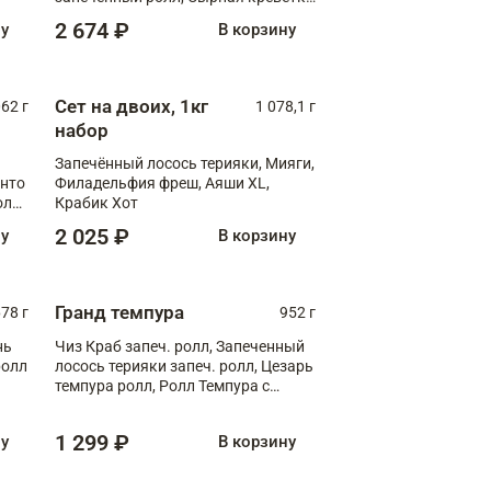
XL
2 674 ₽
ну
В корзину
Сет на двоих, 1кг
062 г
1 078,1 г
набор
Запечённый лосось терияки, Мияги,
анто
Филадельфия фреш, Аяши XL,
олл
Крабик Хот
2 025 ₽
ну
В корзину
Гранд темпура
78 г
952 г
нь
Чиз Краб запеч. ролл, Запеченный
ролл
лосось терияки запеч. ролл, Цезарь
темпура ролл, Ролл Темпура с
креветкой
1 299 ₽
ну
В корзину