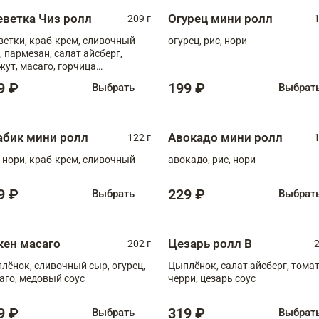
еветка Чиз ролл
Огурец мини ролл
209 г
1
ветки, краб-крем, сливочный
огурец, рис, нори
, пармезан, салат айсберг,
жут, масаго, горчица
онская, медовый соус
9 ₽
199 ₽
Выбрать
Выбрат
абик мини ролл
Авокадо мини ролл
122 г
1
, нори, краб-крем, сливочный
авокадо, рис, нори
9 ₽
229 ₽
Выбрать
Выбрат
кен масаго
Цезарь ролл В
202 г
2
лёнок, сливочный сыр, огурец,
Цыплёнок, салат айсберг, тома
аго, медовый соус
черри, цезарь соус
9 ₽
319 ₽
Выбрать
Выбрат