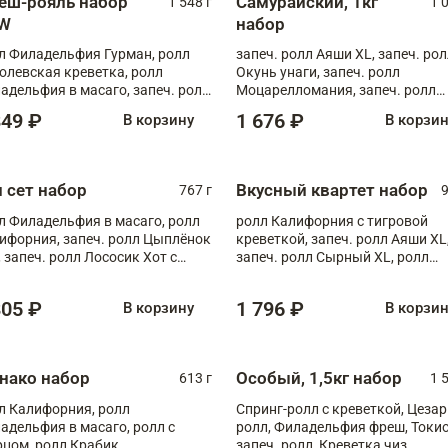
еш-рояль набор
Самурайский, 1кг
1 548 г
1 
W
набор
л Филадельфия Гурман, ролл
запеч. ролл Аяши XL, запеч. ро
олевская креветка, ролл
Окунь унаги, запеч. ролл
адельфия в масаго, запеч. ролл
Моцарелломания, запеч. ролл
ось Унаги XL, запеч. ролл
Килиманджаро
849 ₽
1 676 ₽
В корзину
В корзи
ровая креветка с моцареллой,
еч. ролл Эби краб с лососем
п сет набор
Вкусный квартет набор
767 г
9
л Филадельфия в масаго, ролл
ролл Калифорния с тигровой
ифорния, запеч. ролл Цыплёнок
креветкой, запеч. ролл Аяши XL
, запеч. ролл Лососик Хот с
запеч. ролл Сырный XL, ролл
ияки , запеч. ролл Крабик Хот
Калифорния
805 ₽
1 796 ₽
В корзину
В корзи
нако набор
Особый, 1,5кг набор
613 г
1 
л Калифорния, ролл
Спринг-ролл с креветкой, Цезар
адельфия в масаго, ролл с
ролл, Филадельфия фреш, Токи
рцом, ролл Крабик
запеч. ролл, Креветка чиз,