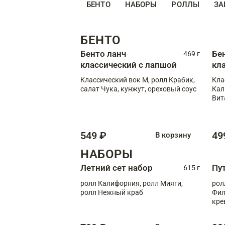
БЕНТО
НАБОРЫ
РОЛЛЫ
ЗА
БЕНТО
Бенто ланч
Бе
469 г
классический с лапшой
кл
Классический вок М, ролл Крабик,
Кла
салат Чука, кунжут, ореховый соус
Кал
Вит
549 ₽
49
В корзину
НАБОРЫ
Летний сет набор
Пу
615 г
ролл Калифорния, ролл Мияги,
рол
ролл Нежный краб
Фил
кре