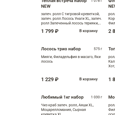
Теплая встреча набор
Фл
1 078 г
NEW
NE
запеч. ролл С тигровой креветкой,
рол
запеч. ролл Лосось Унаги XL, запеч.
Кор
ролл Запеченный лосось терияки,
Фил
запеч. ролл Румяный XL
Лос
1 799 ₽
2 
В корзину
Тиг
зап
Лосось трио набор
То
575 г
Мияги, Филадельфия в масаго, Яки
рол
лосось
Кал
Хот
тер
1 229 ₽
1 
В корзину
Любимый 1кг набор
Мо
1 030 г
Чиз краб запеч. ролл, Аяши XL,
рол
Моцарелломания, Сырная
Фил
креветка XL
огу