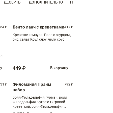
ДЕСЕРТЫ
ДОПОЛНИТЕЛЬНО
НАПИТКИ
Бенто ланч с креветками
64 г
417 г
Креветки темпура, Ролл с огурцом ,
рис, салат Коул слоу, чили соус
ул
449 ₽
ну
В корзину
Филомания Прайм
31 г
792 г
набор
ролл Филадельфия Гурман, ролл
Филадельфия в угре с тигровой
креветкой, ролл Филадельфия
Прайм с двойным лососем