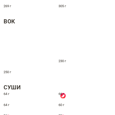
269 г
305 г
ВОК
230 г
250 г
СУШИ
64 г
66 г
64 г
60 г