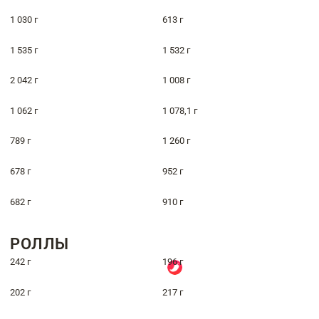
1 030 г
613 г
1 535 г
1 532 г
2 042 г
1 008 г
1 062 г
1 078,1 г
789 г
1 260 г
678 г
952 г
682 г
910 г
РОЛЛЫ
242 г
196 г
202 г
217 г