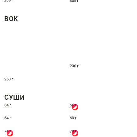
269 г
305 г
ВОК
230 г
250 г
СУШИ
64 г
66 г
64 г
60 г
74 г
70 г