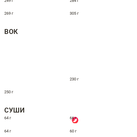
249 г
284 г
269 г
305 г
ВОК
230 г
250 г
СУШИ
64 г
66 г
64 г
60 г