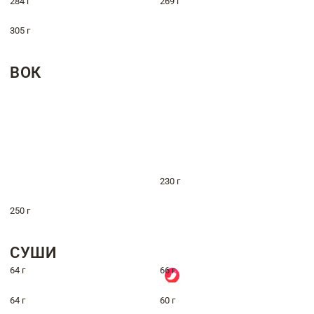
284 г
269 г
305 г
ВОК
230 г
250 г
СУШИ
64 г
66 г
64 г
60 г