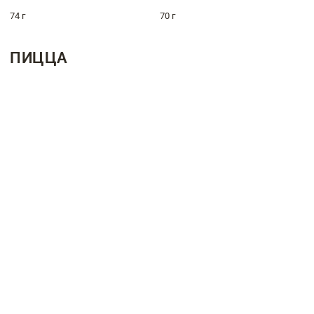
74 г
70 г
ПИЦЦА