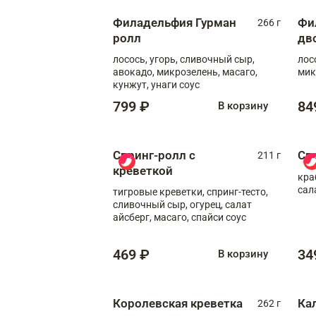
Филадельфия Гурман
Фи
266 г
ролл
дв
лосось, угорь, сливочный сыр,
лос
авокадо, микрозелень, масаго,
мик
кунжут, унаги соус
799 ₽
84
В корзину
Спринг-ролл с
Сп
211 г
креветкой
кра
сал
тигровые креветки, спринг-тесто,
сливочный сыр, огурец, салат
айсберг, масаго, спайси соус
469 ₽
34
В корзину
Королевская креветка
Ка
262 г