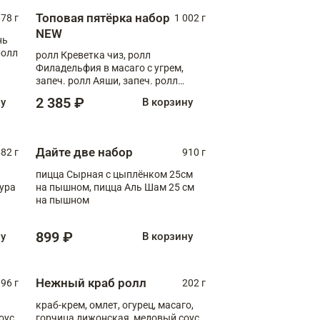
Топовая пятёрка набор
78 г
1 002 г
NEW
нь
ролл
ролл Креветка чиз, ролл
Филадельфия в масаго с угрем,
запеч. ролл Аяши, запеч. ролл
Румяный, ролл Окунь унаги
2 385 ₽
ну
В корзину
Дайте две набор
82 г
910 г
пицца Сырная с цыплёнком 25см
пура
на пышном, пицца Аль Шам 25 см
на пышном
899 ₽
ну
В корзину
Нежный краб ролл
96 г
202 г
краб-крем, омлет, огурец, масаго,
оус,
горчица дижонская, медовый соус