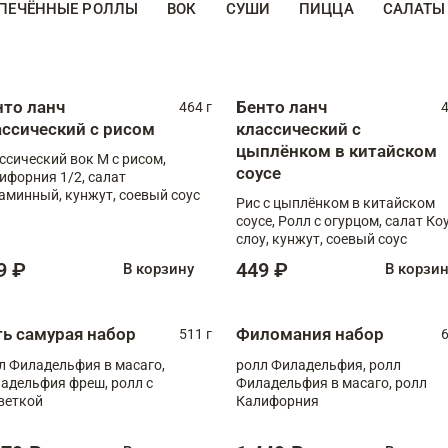
ПЕЧЁННЫЕ РОЛЛЫ
ВОК
СУШИ
ПИЦЦА
САЛАТЫ
нто ланч
Бенто ланч
464 г
4
ассический с рисом
классический с
цыплёнком в китайском
ссический вок М с рисом,
соусе
ифорния 1/2, салат
аминный, кунжут, соевый соус
Рис с цыплёнком в китайском
соусе, Ролл с огурцом, салат Ко
слоу, кунжут, соевый соус
9 ₽
449 ₽
В корзину
В корзи
ть самурая набор
Филомания набор
511 г
6
л Филадельфия в масаго,
ролл Филадельфия, ролл
адельфия фреш, ролл с
Филадельфия в масаго, ролл
веткой
Калифорния