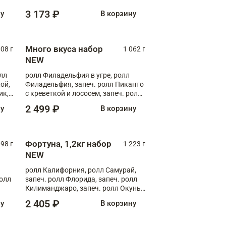
ролл Запеченный лосось терияки
3 173 ₽
ну
В корзину
Много вкуса набор
008 г
1 062 г
NEW
лл
ролл Филадельфия в угре, ролл
ой,
Филадельфия, запеч. ролл Пиканто
ик,
с креветкой и лососем, запеч. ролл
С тигровой креветкой
2 499 ₽
ну
В корзину
Фортуна, 1,2кг набор
098 г
1 223 г
NEW
ролл Калифорния, ролл Самурай,
ролл
запеч. ролл Флорида, запеч. ролл
Килиманджаро, запеч. ролл Окунь
унаги
2 405 ₽
ну
В корзину