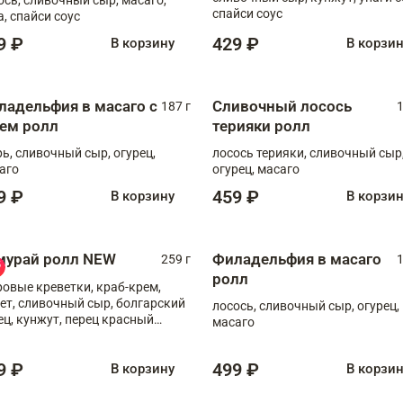
спайси соус
а, спайси соус
9 ₽
429 ₽
В корзину
В корзи
ладельфия в масаго с
Сливочный лосось
187 г
1
рем ролл
терияки ролл
рь, сливочный сыр, огурец,
лосось терияки, сливочный сыр
аго
огурец, масаго
9 ₽
459 ₽
В корзину
В корзи
мурай ролл NEW
Филадельфия в масаго
259 г
1
ролл
ровые креветки, краб-крем,
ет, сливочный сыр, болгарский
лосось, сливочный сыр, огурец,
ец, кунжут, перец красный
масаго
отый, масаго, шеф-соус
9 ₽
499 ₽
В корзину
В корзи