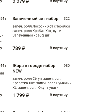
2 279 ₽
ну
В корзину
Запеченный сет набор
254 г
322 г
запеч. ролл Лососик Хот с терияки,
запеч. ролл Крабик Хот, суши
Запеченный краб 2 шт.
ка
ролл
789 ₽
ну
В корзину
Жара в городе набор
44 г
980 г
NEW
олл
запеч. ролл Сёгун, запеч. ролл
Креветка Хот, запеч. ролл Румяный
XL, запеч. ролл Окунь унаги
1 799 ₽
ну
В корзину