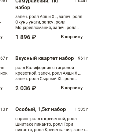
Самурайский, 1кг
595 г
1 044 г
набор
запеч. ролл Аяши XL, запеч. ролл
Окунь унаги, запеч. ролл
о,
Моцарелломания, запеч. ролл
Килиманджаро
1 896 ₽
ну
В корзину
Вкусный квартет набор
67 г
961 г
лл
ролл Калифорния с тигровой
ёнок
креветкой, запеч. ролл Аяши XL,
запеч. ролл Сырный XL, ролл
т
Калифорния
2 036 ₽
ну
В корзину
Особый, 1,5кг набор
13 г
1 535 г
спринг-ролл с креветкой, ролл
Шиитаке пиканто, ролл Тори
пиканто, ролл Креветка чиз, запеч.
ролл Аяши, запеч. ролл Флорида,