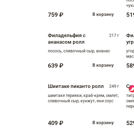
чук
759 ₽
51
В корзину
Филадельфия с
Фи
217 г
ананасом ролл
уг
лосось, сливочный сыр, ананас
уго
мас
639 ₽
58
В корзину
Шиитаке пиканто ролл
Са
249 г
шиитаке терияки, краб-крем, омлет,
тиг
сливочный сыр, кунжут, яки соус
омл
пер
мол
409 ₽
52
В корзину