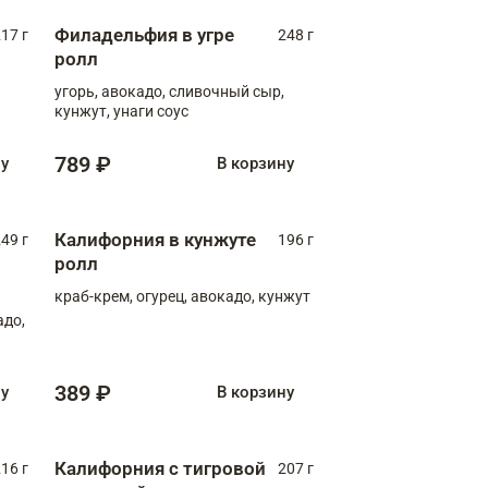
Филадельфия в угре
17 г
248 г
ролл
угорь, авокадо, сливочный сыр,
кунжут, унаги соус
789 ₽
ну
В корзину
Калифорния в кунжуте
49 г
196 г
ролл
краб-крем, огурец, авокадо, кунжут
адо,
389 ₽
ну
В корзину
Калифорния с тигровой
16 г
207 г