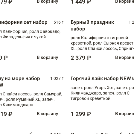
179 ₽
1 449 ₽
В корзину
В корзи
лифорния сет набор
Бурный праздник
516 г
1 
набор
л Калифорния, ролл с авокадо,
л Филадельфия с чукой
ролл Калифорния с тигровой
креветкой, ролл Сырная кревет
XL, ролл Спайси лосось, Спринг-
ролл с угрем и лососем, запеч. 
9 ₽
2 379 ₽
В корзину
В корзи
Медовая креветка
чу на море набор
Горячий лайк набор NEW
1 027 г
6
W
запеч. ролл Угорь Хот, запеч. р
Килиманджаро, запеч. ролл С
л Спайси лосось, ролл Самурай,
тигровой креветкой
еч. ролл Румяный XL, запеч.
л Килиманджаро
919 ₽
1 299 ₽
В корзину
В корзи