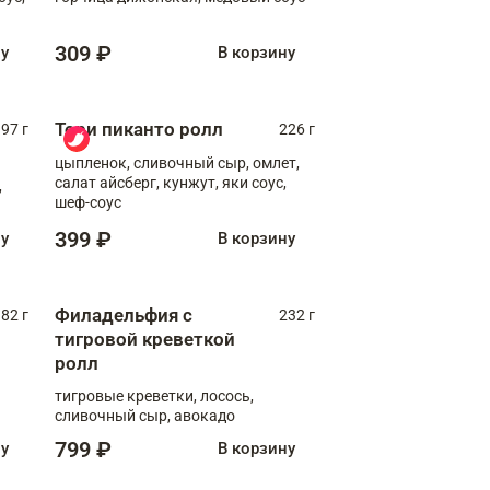
309 ₽
ну
В корзину
Тори пиканто ролл
97 г
226 г
цыпленок, сливочный сыр, омлет,
салат айсберг, кунжут, яки соус,
,
шеф-соус
399 ₽
ну
В корзину
Филадельфия с
82 г
232 г
тигровой креветкой
ролл
тигровые креветки, лосось,
сливочный сыр, авокадо
799 ₽
ну
В корзину