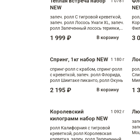
Теплая встреча набор
Фл
1 078 г
NEW
NE
запеч. ролл С тигровой креветкой,
рол
запеч. ролл Лосось Унаги XL, запеч.
Кор
ролл Запеченный лосось терияки,
Фил
запеч. ролл Румяный XL
Лос
1 999 ₽
3 
В корзину
Тиг
зап
Спринг, 1кг набор NEW
Ло
1 180 г
спринг-ролл с крабом, спринг-ролл
рол
с креветкой, запеч. ролл Флорида,
Сли
ролл Шиитаке пиканто, ролл Окунь
Мия
2 195 ₽
1 
В корзину
Королевский
Лю
1 092 г
килограмм набор NEW
зап
зап
ролл Калифорния с тигровой
Моц
креветкой, ролл Королевская
креветка, запеч. ролл Запеченный