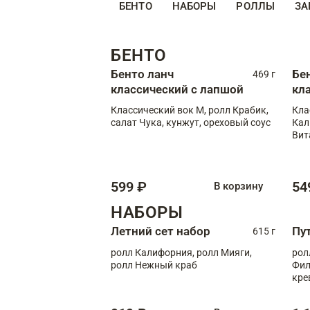
БЕНТО
НАБОРЫ
РОЛЛЫ
ЗА
БЕНТО
Бенто ланч
Бе
469 г
классический с лапшой
кл
Классический вок М, ролл Крабик,
Кла
салат Чука, кунжут, ореховый соус
Кал
Вит
599 ₽
54
В корзину
НАБОРЫ
Летний сет набор
Пу
615 г
ролл Калифорния, ролл Мияги,
рол
ролл Нежный краб
Фил
кре