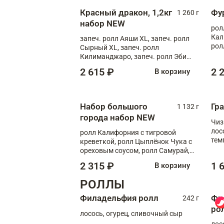
Красный дракон, 1,2кг
Фу
1 260 г
набор NEW
рол
Кал
запеч. ролл Аяши XL, запеч. ролл
рол
Сырный XL, запеч. ролл
соу
Килиманджаро, запеч. ролл Эби
кра
краб с лососем, запеч. ролл Чиз
2 615 ₽
2 
В корзину
краб
Набор большого
Гр
1 132 г
города набор NEW
Чиз
лос
ролл Калифорния с тигровой
тем
креветкой, ролл Цыплёнок Чука с
кре
ореховым соусом, ролл Самурай,
ролл Шиитаке пиканто, Спринг-
2 315 ₽
1 
В корзину
ролл с крабом
РОЛЛЫ
Филадельфия ролл
Фи
242 г
ро
лосось, огурец, сливочный сыр
лос