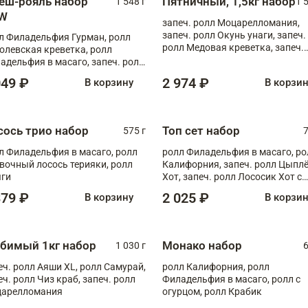
еш-рояль набор
Пятничный, 1,5кг набор
1 548 г
1 
W
запеч. ролл Моцарелломания,
запеч. ролл Окунь унаги, запеч.
л Филадельфия Гурман, ролл
ролл Медовая креветка, запеч.
олевская креветка, ролл
ролл Аяши XL, ролл Тори пикант
адельфия в масаго, запеч. ролл
ролл Сырная креветка XL
ось Унаги XL, запеч. ролл
049 ₽
2 974 ₽
В корзину
В корзи
ровая креветка с моцареллой,
еч. ролл Эби краб с лососем
сось трио набор
Топ сет набор
575 г
7
л Филадельфия в масаго, ролл
ролл Филадельфия в масаго, ро
вочный лосось терияки, ролл
Калифорния, запеч. ролл Цыпл
ги
Хот, запеч. ролл Лососик Хот с
терияки , запеч. ролл Крабик Хо
379 ₽
2 025 ₽
В корзину
В корзи
бимый 1кг набор
Монако набор
1 030 г
6
еч. ролл Аяши XL, ролл Самурай,
ролл Калифорния, ролл
еч. ролл Чиз краб, запеч. ролл
Филадельфия в масаго, ролл с
арелломания
огурцом, ролл Крабик