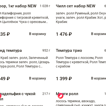
рор, 1кг набор NEW
Чилл сет набор NEW
1 028 г
6
л Калифорния, ролл
запеч. ролл Румяный, ролл Оку
ифорния с тигровой креветкой,
унаги, запеч. ролл Крабик Хот, 
л Цыплёнок Чука с ореховым
Крабик
сом, ролл Мияги, ролл Нежный
б
235 ₽
1 476 ₽
В корзину
В корзи
анд темпура
Темпура трио
952 г
6
 Краб запеч. ролл, Запеченный
Ролл Темпура с лососем, Ролл
ось терияки запеч. ролл, Цезарь
Темпура с креветкой, Ролл Тем
пура ролл, Ролл Темпура с
с крабом
веткой
649 ₽
1 399 ₽
В корзину
В корзи
ладельфия с чукой
Мияги ролл
217 г
1
лл
лосось терияки, авокадо,
сливочный сыр, кунжут, унаги с
ось, сливочный сыр, масаго,