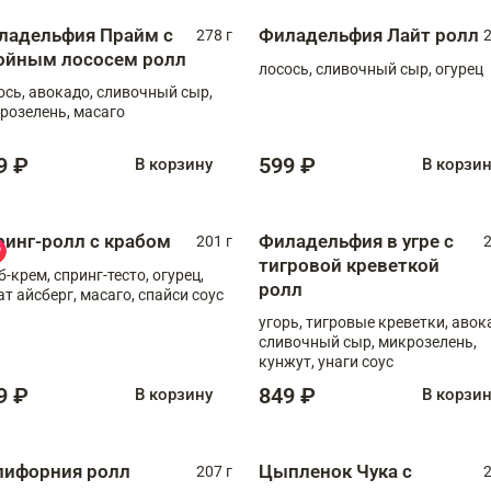
ладельфия Прайм с
Филадельфия Лайт ролл
278 г
2
ойным лососем ролл
лосось, сливочный сыр, огурец
ось, авокадо, сливочный сыр,
розелень, масаго
9 ₽
599 ₽
В корзину
В корзи
ринг-ролл с крабом
Филадельфия в угре с
201 г
2
тигровой креветкой
б-крем, спринг-тесто, огурец,
ролл
ат айсберг, масаго, спайси соус
угорь, тигровые креветки, авок
сливочный сыр, микрозелень,
кунжут, унаги соус
9 ₽
849 ₽
В корзину
В корзи
лифорния ролл
Цыпленок Чука с
207 г
2