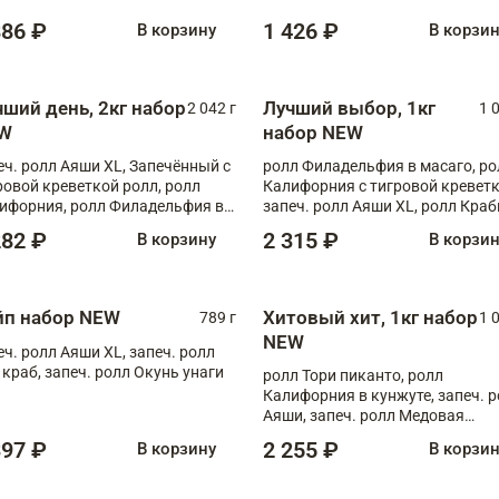
886 ₽
1 426 ₽
В корзину
В корзи
чший день, 2кг набор
Лучший выбор, 1кг
2 042 г
1 
W
набор NEW
еч. ролл Аяши XL, Запечённый с
ролл Филадельфия в масаго, ро
ровой креветкой ролл, ролл
Калифорния с тигровой креветк
ифорния, ролл Филадельфия в
запеч. ролл Аяши XL, ролл Краб
аго, запеч. ролл Румяный XL,
запеч. ролл Лосось терияки
282 ₽
2 315 ₽
В корзину
В корзи
еч. ролл Моцарелломания, ролл
ная креветка XL, запеч. ролл
ный XL
йп набор NEW
Хитовый хит, 1кг набор
789 г
1 
NEW
еч. ролл Аяши XL, запеч. ролл
 краб, запеч. ролл Окунь унаги
ролл Тори пиканто, ролл
Калифорния в кунжуте, запеч. 
Аяши, запеч. ролл Медовая
креветка, ролл Филадельфия с
397 ₽
2 255 ₽
В корзину
В корзи
чукой