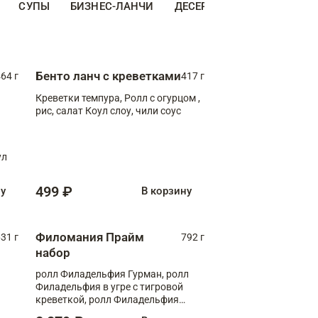
СУПЫ
БИЗНЕС-ЛАНЧИ
ДЕСЕРТЫ
ДОПОЛНИТЕ
Бенто ланч с креветками
64 г
417 г
Креветки темпура, Ролл с огурцом ,
рис, салат Коул слоу, чили соус
ул
499 ₽
ну
В корзину
Филомания Прайм
31 г
792 г
набор
ролл Филадельфия Гурман, ролл
Филадельфия в угре с тигровой
креветкой, ролл Филадельфия
Прайм с двойным лососем