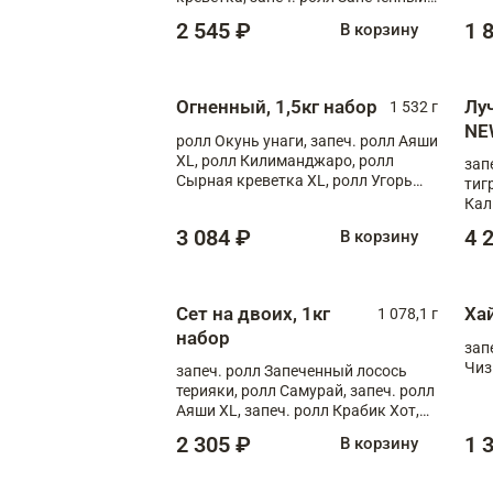
лосось терияки, запеч. ролл Аяши
2 545 ₽
1 
В корзину
XL, запеч. ролл Крабик Хот
Огненный, 1,5кг набор
Лу
1 532 г
NE
ролл Окунь унаги, запеч. ролл Аяши
XL, ролл Килиманджаро, ролл
зап
Сырная креветка XL, ролл Угорь
тиг
шиитаке, ролл Шиитаке пиканто
Кал
мас
3 084 ₽
4 
В корзину
зап
Сыр
Сыр
Сет на двоих, 1кг
Ха
1 078,1 г
набор
зап
Чиз
запеч. ролл Запеченный лосось
терияки, ролл Самурай, запеч. ролл
Аяши XL, запеч. ролл Крабик Хот,
ролл Мияги
2 305 ₽
1 
В корзину