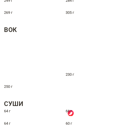
249 г
284 г
269 г
305 г
ВОК
230 г
250 г
СУШИ
64 г
66 г
64 г
60 г