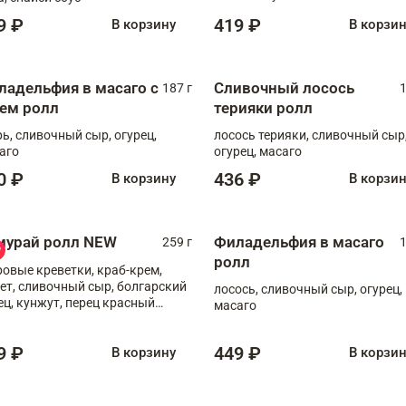
9 ₽
419 ₽
В корзину
В корзи
ладельфия в масаго с
Сливочный лосось
187 г
1
рем ролл
терияки ролл
рь, сливочный сыр, огурец,
лосось терияки, сливочный сыр
аго
огурец, масаго
0 ₽
436 ₽
В корзину
В корзи
мурай ролл NEW
Филадельфия в масаго
259 г
1
ролл
ровые креветки, краб-крем,
ет, сливочный сыр, болгарский
лосось, сливочный сыр, огурец,
ец, кунжут, перец красный
масаго
отый, масаго, шеф-соус
9 ₽
449 ₽
В корзину
В корзи