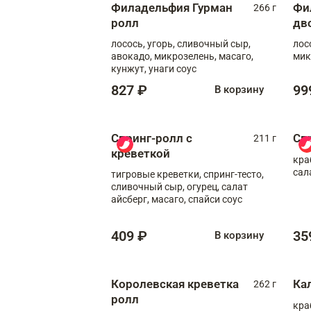
Филадельфия Гурман
Фи
266 г
ролл
дв
лосось, угорь, сливочный сыр,
лос
авокадо, микрозелень, масаго,
мик
кунжут, унаги соус
827 ₽
99
В корзину
Спринг-ролл с
Сп
211 г
креветкой
кра
сал
тигровые креветки, спринг-тесто,
сливочный сыр, огурец, салат
айсберг, масаго, спайси соус
409 ₽
35
В корзину
Королевская креветка
Ка
262 г
ролл
кра