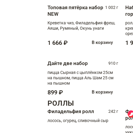
Топовая пятёрка набор
На
1 002 г
NEW
го
Креветка чиз, Филадельфия фреш,
рол
Аяши, Румяный, Окунь унаги
кре
оре
рол
1 666 ₽
1 
В корзину
рол
Дайте две набор
910 г
пицца Сырная с цыплёнком 25см
на пышном, пицца Аль Шам 25 см
на пышном
899 ₽
В корзину
РОЛЛЫ
Филадельфия ролл
Фи
242 г
ро
лосось, огурец, сливочный сыр
лос
чук