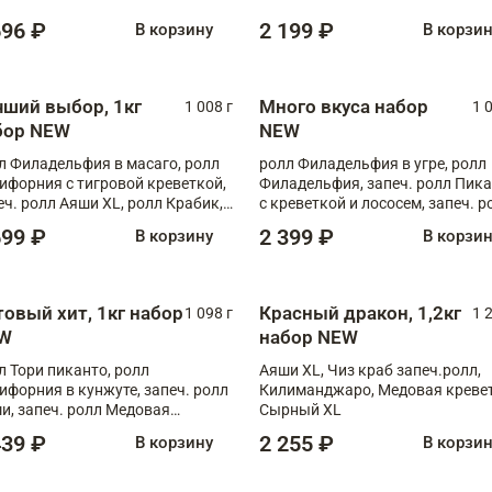
Флорида
696 ₽
2 199 ₽
В корзину
В корзи
чший выбор, 1кг
Много вкуса набор
1 008 г
1 
бор NEW
NEW
л Филадельфия в масаго, ролл
ролл Филадельфия в угре, ролл
ифорния с тигровой креветкой,
Филадельфия, запеч. ролл Пик
еч. ролл Аяши XL, ролл Крабик,
с креветкой и лососем, запеч. р
еч. ролл Лосось терияки
С тигровой креветкой
699 ₽
2 399 ₽
В корзину
В корзи
товый хит, 1кг набор
Красный дракон, 1,2кг
1 098 г
1 
W
набор NEW
л Тори пиканто, ролл
Аяши XL, Чиз краб запеч.ролл,
ифорния в кунжуте, запеч. ролл
Килиманджаро, Медовая кревет
и, запеч. ролл Медовая
Сырный XL
ветка, ролл Филадельфия с
439 ₽
2 255 ₽
В корзину
В корзи
ой