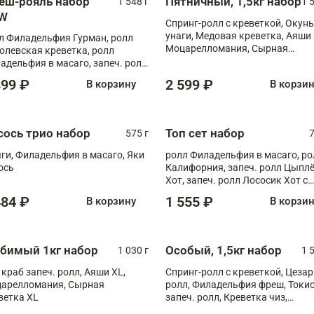
еш-рояль набор
Пятничный, 1,5кг набор
1 548 г
1 
W
Спринг-ролл с креветкой, Окунь
унаги, Медовая креветка, Аяши 
л Филадельфия Гурман, ролл
Моцарелломания, Сырная
олевская креветка, ролл
креветка XL
адельфия в масаго, запеч. ролл
ось Унаги XL, запеч. ролл
899 ₽
2 599 ₽
В корзину
В корзи
ровая креветка с моцареллой,
еч. ролл Эби краб с лососем
сось трио набор
Топ сет набор
575 г
7
ги, Филадельфия в масаго, Яки
ролл Филадельфия в масаго, ро
ось
Калифорния, запеч. ролл Цыпл
Хот, запеч. ролл Лососик Хот с
терияки , запеч. ролл Крабик Хо
484 ₽
1 555 ₽
В корзину
В корзи
бимый 1кг набор
Особый, 1,5кг набор
1 030 г
1 
 краб запеч. ролл, Аяши XL,
Спринг-ролл с креветкой, Цезар
арелломания, Сырная
ролл, Филадельфия фреш, Токи
ветка XL
запеч. ролл, Креветка чиз,
Запечённый лосось терияки,