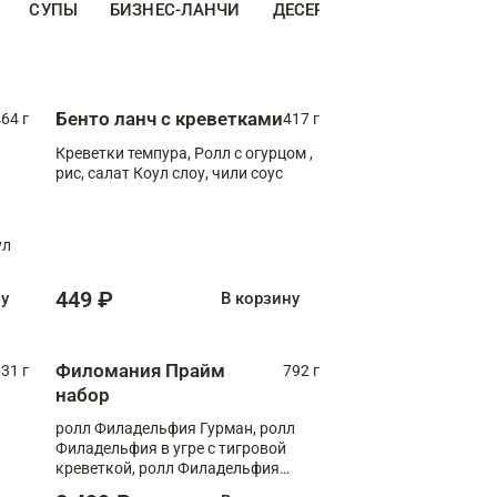
СУПЫ
БИЗНЕС-ЛАНЧИ
ДЕСЕРТЫ
ДОПОЛНИТЕ
Бенто ланч с креветками
64 г
417 г
Креветки темпура, Ролл с огурцом ,
рис, салат Коул слоу, чили соус
ул
449 ₽
ну
В корзину
Филомания Прайм
31 г
792 г
набор
ролл Филадельфия Гурман, ролл
Филадельфия в угре с тигровой
креветкой, ролл Филадельфия
Прайм с двойным лососем