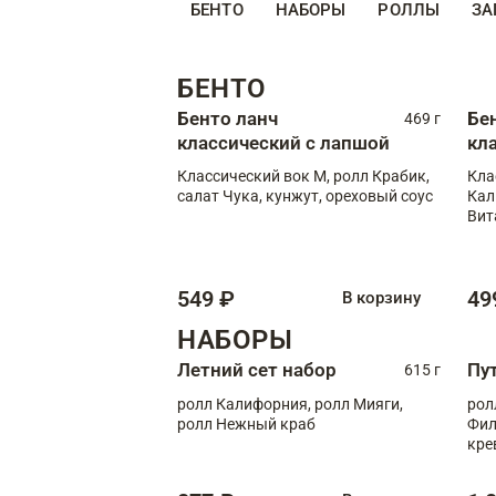
БЕНТО
НАБОРЫ
РОЛЛЫ
ЗА
БЕНТО
Бенто ланч
Бе
469 г
классический с лапшой
кл
Классический вок М, ролл Крабик,
Кла
салат Чука, кунжут, ореховый соус
Кал
Вит
549 ₽
49
В корзину
НАБОРЫ
Летний сет набор
Пу
615 г
ролл Калифорния, ролл Мияги,
рол
ролл Нежный краб
Фил
кре