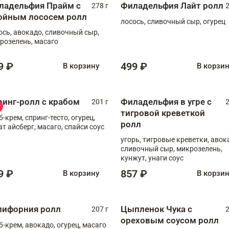
ладельфия Прайм с
Филадельфия Лайт ролл
278 г
2
ойным лососем ролл
лосось, сливочный сыр, огурец
ось, авокадо, сливочный сыр,
розелень, масаго
9 ₽
499 ₽
В корзину
В корзи
ринг-ролл с крабом
Филадельфия в угре с
201 г
2
тигровой креветкой
б-крем, спринг-тесто, огурец,
ролл
ат айсберг, масаго, спайси соус
угорь, тигровые креветки, авок
сливочный сыр, микрозелень,
кунжут, унаги соус
9 ₽
857 ₽
В корзину
В корзи
лифорния ролл
Цыпленок Чука с
207 г
2
ореховым соусом ролл
б-крем, авокадо, огурец, масаго