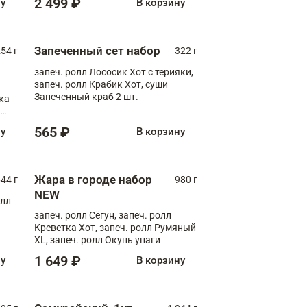
2 499 ₽
ну
В корзину
Запеченный сет набор
254 г
322 г
запеч. ролл Лососик Хот с терияки,
запеч. ролл Крабик Хот, суши
Запеченный краб 2 шт.
ка
ролл
565 ₽
ну
В корзину
Жара в городе набор
44 г
980 г
NEW
олл
запеч. ролл Сёгун, запеч. ролл
Креветка Хот, запеч. ролл Румяный
XL, запеч. ролл Окунь унаги
1 649 ₽
ну
В корзину