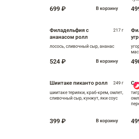
699 ₽
49
В корзину
Филадельфия с
Фи
217 г
ананасом ролл
уг
лосось, сливочный сыр, ананас
уго
мас
524 ₽
49
В корзину
Шиитаке пиканто ролл
Са
249 г
шиитаке терияки, краб-крем, омлет,
тиг
сливочный сыр, кунжут, яки соус
омл
пер
мол
399 ₽
49
В корзину