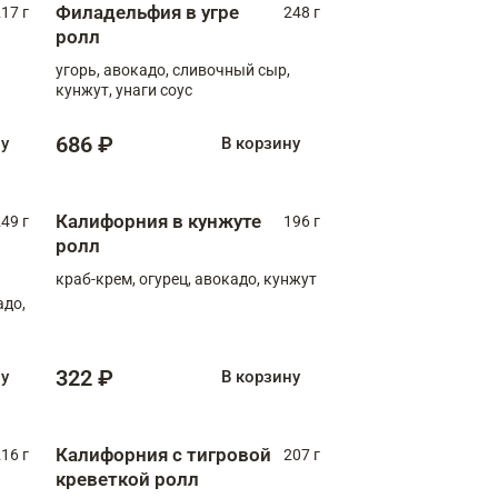
Филадельфия в угре
17 г
248 г
ролл
угорь, авокадо, сливочный сыр,
кунжут, унаги соус
686 ₽
ну
В корзину
Калифорния в кунжуте
49 г
196 г
ролл
краб-крем, огурец, авокадо, кунжут
адо,
322 ₽
ну
В корзину
Калифорния с тигровой
16 г
207 г
креветкой ролл