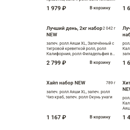
лосось терияки, запеч. ролл Аяши
1 979 ₽
1 
В корзину
XL, запеч. ролл Крабик Хот
Лучший день, 2кг набор
Лу
2 042 г
NEW
на
запеч. ролл Аяши XL, Запечённый с
рол
тигровой креветкой ролл, ролл
Кал
Калифорния, ролл Филадельфия в
зап
масаго, запеч. ролл Румяный XL,
зап
2 799 ₽
1 
В корзину
запеч. ролл Моцарелломания, ролл
Сырная креветка XL, запеч. ролл
Сырный XL
Хайп набор NEW
Хи
789 г
NE
запеч. ролл Аяши XL, запеч. ролл
Чиз краб, запеч. ролл Окунь унаги
рол
Кал
Аяш
кре
1 167 ₽
1 
В корзину
чук