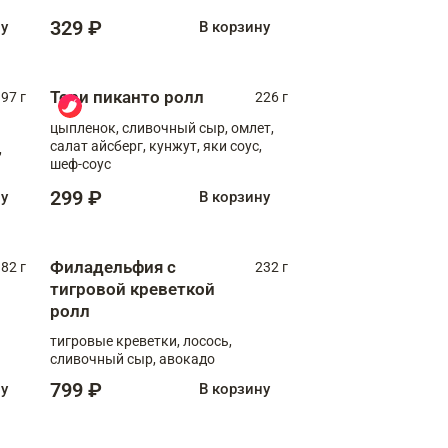
329 ₽
ну
В корзину
Тори пиканто ролл
97 г
226 г
цыпленок, сливочный сыр, омлет,
салат айсберг, кунжут, яки соус,
,
шеф-соус
299 ₽
ну
В корзину
Филадельфия с
82 г
232 г
тигровой креветкой
ролл
тигровые креветки, лосось,
сливочный сыр, авокадо
799 ₽
ну
В корзину