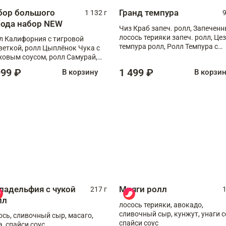
бор большого
Гранд темпура
1 132 г
9
рода набор NEW
Чиз Краб запеч. ролл, Запечен
лосось терияки запеч. ролл, Це
л Калифорния с тигровой
темпура ролл, Ролл Темпура с
веткой, ролл Цыплёнок Чука с
креветкой
ховым соусом, ролл Самурай,
л Шиитаке пиканто, Спринг-
999 ₽
1 499 ₽
В корзину
В корзи
л с крабом
ладельфия с чукой
Мияги ролл
217 г
1
лл
лосось терияки, авокадо,
сливочный сыр, кунжут, унаги с
ось, сливочный сыр, масаго,
спайси соус
а, спайси соус