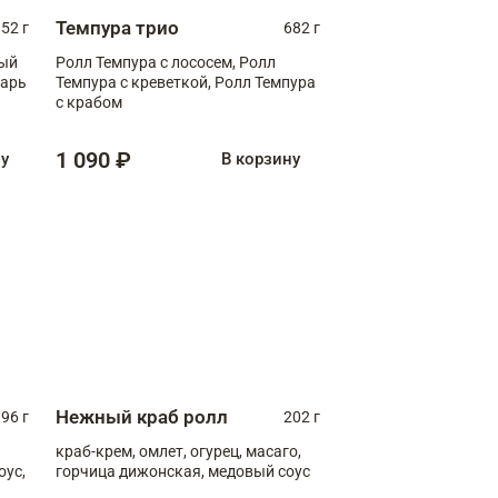
Темпура трио
52 г
682 г
ный
Ролл Темпура с лососем, Ролл
зарь
Темпура с креветкой, Ролл Темпура
с крабом
1 090 ₽
ну
В корзину
Нежный краб ролл
96 г
202 г
краб-крем, омлет, огурец, масаго,
оус,
горчица дижонская, медовый соус