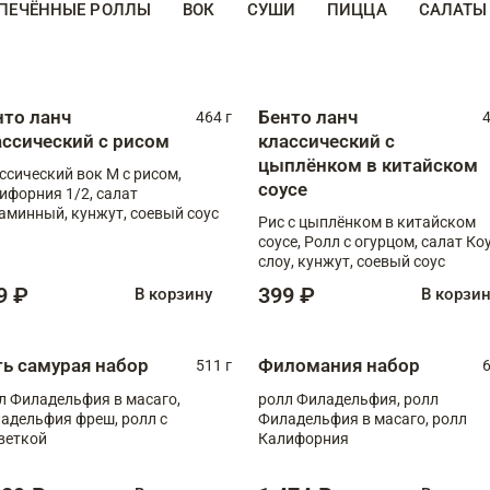
ПЕЧЁННЫЕ РОЛЛЫ
ВОК
СУШИ
ПИЦЦА
САЛАТЫ
нто ланч
Бенто ланч
464 г
4
ассический с рисом
классический с
цыплёнком в китайском
ссический вок М с рисом,
соусе
ифорния 1/2, салат
аминный, кунжут, соевый соус
Рис с цыплёнком в китайском
соусе, Ролл с огурцом, салат Ко
слоу, кунжут, соевый соус
9 ₽
399 ₽
В корзину
В корзи
ть самурая набор
Филомания набор
511 г
6
л Филадельфия в масаго,
ролл Филадельфия, ролл
адельфия фреш, ролл с
Филадельфия в масаго, ролл
веткой
Калифорния