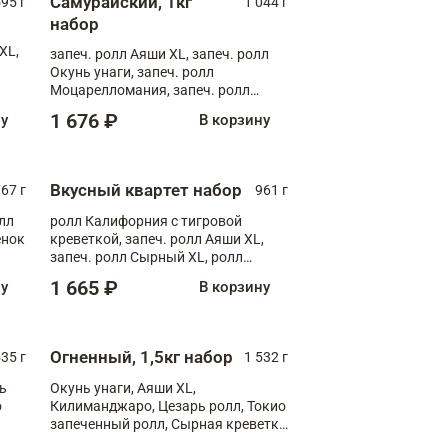
Самурайский, 1кг
595 г
1 044 г
набор
XL,
запеч. ролл Аяши XL, запеч. ролл
Окунь унаги, запеч. ролл
Моцарелломания, запеч. ролл
Килиманджаро
1 676 ₽
ну
В корзину
Вкусный квартет набор
67 г
961 г
лл
ролл Калифорния с тигровой
ёнок
креветкой, запеч. ролл Аяши XL,
запеч. ролл Сырный XL, ролл
т
Калифорния
1 665 ₽
ну
В корзину
Огненный, 1,5кг набор
535 г
1 532 г
ь
Окунь унаги, Аяши XL,
о
Килиманджаро, Цезарь ролл, Токио
запеченный ролл, Сырная креветка
XL