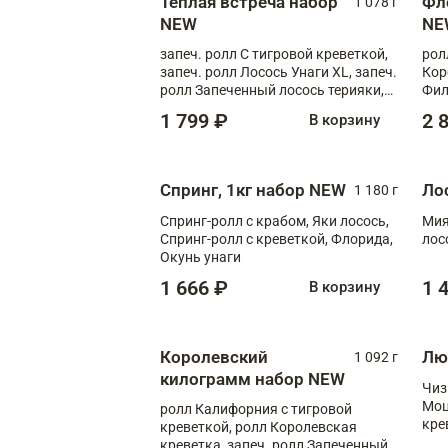
Теплая встреча набор
Фл
1 078 г
NEW
NE
запеч. ролл С тигровой креветкой,
рол
запеч. ролл Лосось Унаги XL, запеч.
Кор
ролл Запеченный лосось терияки,
Фил
запеч. ролл Румяный XL
Лос
1 799 ₽
2 
В корзину
Тиг
зап
Спринг, 1кг набор NEW
Ло
1 180 г
Спринг-ролл с крабом, Яки лосось,
Мия
Спринг-ролл с креветкой, Флорида,
лос
Окунь унаги
1 666 ₽
1 
В корзину
Королевский
Лю
1 092 г
килограмм набор NEW
Чиз
Моц
ролл Калифорния с тигровой
кре
креветкой, ролл Королевская
креветка, запеч. ролл Запеченный