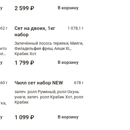
2 599 ₽
ну
В корзину
Сет на двоих, 1кг
062 г
1 078,1 г
набор
Запечённый лосось терияки, Мияги,
анто
Филадельфия фреш, Аяши XL,
олл
Крабик Хот
1 799 ₽
ну
В корзину
Чилл сет набор NEW
260 г
678 г
запеч. ролл Румяный, ролл Окунь
унаги, запеч. ролл Крабик Хот, ролл
Крабик
ка,
1 099 ₽
ну
В корзину