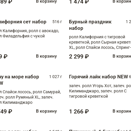
089 ₽
1 474 ₽
В корзину
В корзи
лифорния сет набор
Бурный праздник
516 г
1 
набор
л Калифорния, ролл с авокадо,
л Филадельфия с чукой
ролл Калифорния с тигровой
креветкой, ролл Сырная кревет
XL, ролл Спайси лосось, Спринг-
ролл с угрем и лососем, запеч. 
9 ₽
2 299 ₽
В корзину
В корзи
Медовая креветка
чу на море набор
Горячий лайк набор NEW
1 027 г
6
W
запеч. ролл Угорь Хот, запеч. р
Килиманджаро, запеч. ролл С
л Спайси лосось, ролл Самурай,
тигровой креветкой
еч. ролл Румяный XL, запеч.
л Килиманджаро
749 ₽
1 266 ₽
В корзину
В корзи