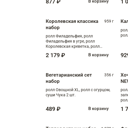
877 ₽
1 
В корзину
Королевская классика
Ка
959 г
набор
рол
рол
ролл Филадельфия, ролл
Филадельфия в угре, ролл
Королевская креветка, ролл
Калифорния
2 179 ₽
92
В корзину
Вегетарианский сет
Хо
356 г
набор
NE
ролл Овощной XL, ролл с огурцом,
рол
суши Чука 2 шт.
зап
рол
489 ₽
1 
В корзину