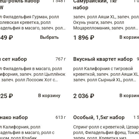
еш-рояль набор
Самурайский, 1кг
1 548 г
1 
W
набор
л Филадельфия Гурман, ролл
запеч. ролл Аяши XL, запеч. ро
олевская креветка, ролл
Окунь унаги, запеч. ролл
адельфия в масаго, запеч. ролл
Моцарелломания, запеч. ролл
ось Унаги XL, запеч. ролл
Килиманджаро
049 ₽
1 896 ₽
Выбрать
В корзи
ровая креветка с моцареллой,
еч. ролл Эби краб с лососем
п сет набор
Вкусный квартет набор
767 г
9
л Филадельфия в масаго, ролл
ролл Калифорния с тигровой
ифорния, запеч. ролл Цыплёнок
креветкой, запеч. ролл Аяши XL
, запеч. ролл Лососик Хот с
запеч. ролл Сырный XL, ролл
ияки , запеч. ролл Крабик Хот
Калифорния
025 ₽
2 036 ₽
В корзину
В корзи
нако набор
Особый, 1,5кг набор
613 г
1 
л Калифорния, ролл
Спринг-ролл с креветкой, Цезар
адельфия в масаго, ролл с
ролл, Филадельфия фреш, Токи
рцом, ролл Крабик
запеч. ролл, Креветка чиз,