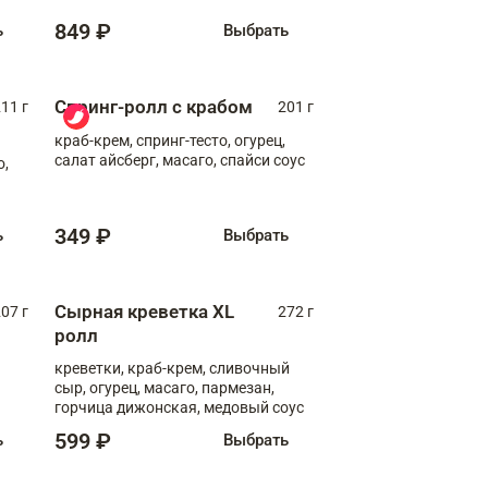
849 ₽
ь
Выбрать
Спринг-ролл с крабом
11 г
201 г
краб-крем, спринг-тесто, огурец,
салат айсберг, масаго, спайси соус
о,
349 ₽
ь
Выбрать
Сырная креветка XL
07 г
272 г
ролл
креветки, краб-крем, сливочный
сыр, огурец, масаго, пармезан,
горчица дижонская, медовый соус
599 ₽
ь
Выбрать