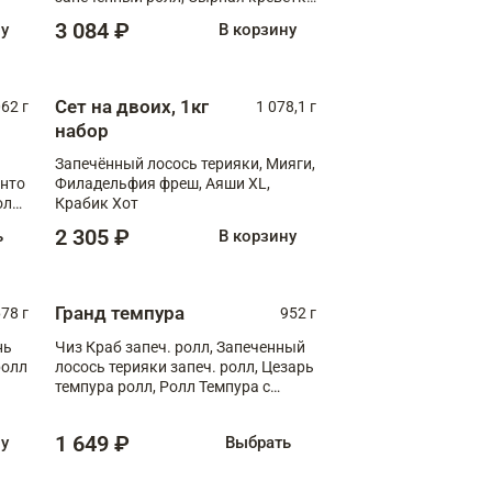
XL
3 084 ₽
ну
В корзину
Сет на двоих, 1кг
062 г
1 078,1 г
набор
Запечённый лосось терияки, Мияги,
анто
Филадельфия фреш, Аяши XL,
олл
Крабик Хот
2 305 ₽
ь
В корзину
Гранд темпура
78 г
952 г
нь
Чиз Краб запеч. ролл, Запеченный
ролл
лосось терияки запеч. ролл, Цезарь
темпура ролл, Ролл Темпура с
креветкой
1 649 ₽
ну
Выбрать