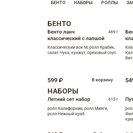
БЕНТО
НАБОРЫ
РОЛЛЫ
ЗА
БЕНТО
Бенто ланч
Бе
469 г
классический с лапшой
кл
Классический вок М, ролл Крабик,
Кла
салат Чука, кунжут, ореховый соус
Кал
Вит
599 ₽
54
В корзину
НАБОРЫ
Летний сет набор
Пу
615 г
ролл Калифорния, ролл Мияги,
рол
ролл Нежный краб
Фил
кре