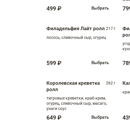
499 ₽
79
Выбрать
Филадельфия Лайт ролл
Фи
217 г
ро
лосось, сливочный сыр, огурец
уго
кун
599 ₽
78
Выбрать
Королевская креветка
Ка
262 г
ролл
кра
тигровые креветки, краб-крем,
огурец, сливочный сыр, масаго,
унаги соус
649 ₽
43
Выбрать