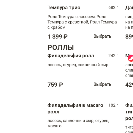
Темпура трио
Да
682 г
Ролл Темпура с лососем, Ролл
пиц
Темпура с креветкой, Ролл Темпура
на пышном
с крабом
на 
1 399 ₽
89
Выбрать
РОЛЛЫ
Филадельфия ролл
Ми
242 г
лосось, огурец, сливочный сыр
лос
сли
спа
759 ₽
42
Выбрать
Филадельфия в масаго
Фи
182 г
ролл
ти
ро
лосось, сливочный сыр, огурец,
масаго
тиг
сли