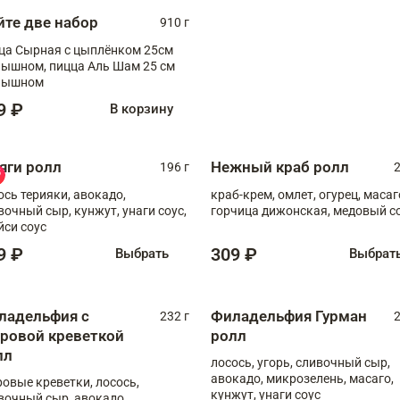
йте две набор
910 г
ца Сырная с цыплёнком 25см
, пицца Аль Шам 25 см
пышном
9 ₽
В корзину
яги ролл
Нежный краб ролл
196 г
2
ось терияки, авокадо,
краб-крем, омлет, огурец, масаг
вочный сыр, кунжут, унаги соус,
горчица дижонская, медовый с
йси соус
9 ₽
309 ₽
Выбрать
Выбрат
ладельфия с
Филадельфия Гурман
232 г
2
гровой креветкой
ролл
лл
лосось, угорь, сливочный сыр,
авокадо, микрозелень, масаго,
ровые креветки, лосось,
кунжут, унаги соус
вочный сыр, авокадо