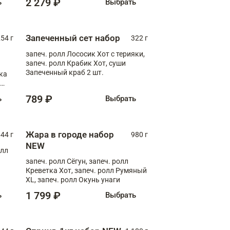
2 279 ₽
ь
Выбрать
Запеченный сет набор
254 г
322 г
запеч. ролл Лососик Хот с терияки,
запеч. ролл Крабик Хот, суши
Запеченный краб 2 шт.
ка
ролл
789 ₽
ь
Выбрать
Жара в городе набор
44 г
980 г
NEW
олл
запеч. ролл Сёгун, запеч. ролл
Креветка Хот, запеч. ролл Румяный
XL, запеч. ролл Окунь унаги
1 799 ₽
ь
Выбрать