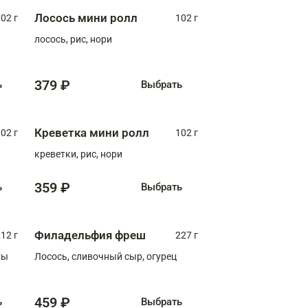
Лосось мини ролл
02 г
102 г
лосось, рис, нори
379 ₽
ь
Выбрать
Креветка мини ролл
02 г
102 г
креветки, рис, нори
359 ₽
ь
Выбрать
Филадельфия фреш
12 г
227 г
ты
Лосось, сливочный сыр, огурец
459 ₽
ь
Выбрать