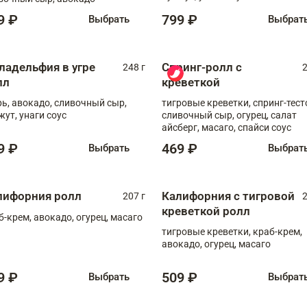
9 ₽
799 ₽
Выбрать
Выбрат
ладельфия в угре
Спринг-ролл с
248 г
2
лл
креветкой
рь, авокадо, сливочный сыр,
тигровые креветки, спринг-тест
жут, унаги соус
сливочный сыр, огурец, салат
айсберг, масаго, спайси соус
9 ₽
469 ₽
Выбрать
Выбрат
лифорния ролл
Калифорния с тигровой
207 г
2
креветкой ролл
б-крем, авокадо, огурец, масаго
тигровые креветки, краб-крем,
авокадо, огурец, масаго
9 ₽
509 ₽
Выбрать
Выбрат