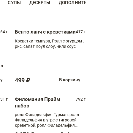
СУПЫ
ДЕСЕРТЫ
ДОПОЛНИТЕЛЬНО
НАПИТКИ
Бенто ланч с креветками
64 г
417 г
Креветки темпура, Ролл с огурцом ,
рис, салат Коул слоу, чили соус
ул
499 ₽
ну
В корзину
Филомания Прайм
31 г
792 г
набор
ролл Филадельфия Гурман, ролл
Филадельфия в угре с тигровой
креветкой, ролл Филадельфия
Прайм с двойным лососем