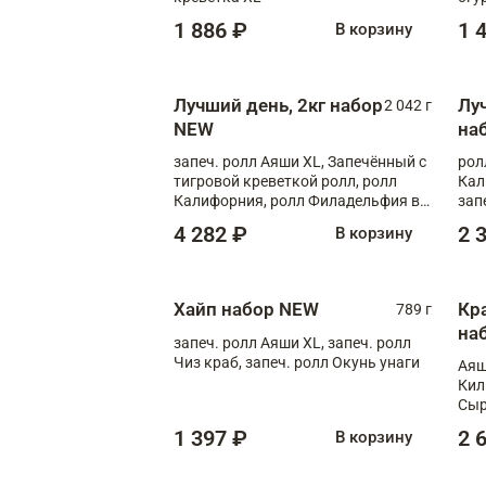
1 886 ₽
1 
В корзину
Лучший день, 2кг набор
Лу
2 042 г
NEW
на
запеч. ролл Аяши XL, Запечённый с
рол
тигровой креветкой ролл, ролл
Кал
Калифорния, ролл Филадельфия в
зап
масаго, запеч. ролл Румяный XL,
зап
4 282 ₽
2 
В корзину
запеч. ролл Моцарелломания, ролл
Сырная креветка XL, запеч. ролл
Сырный XL
Хайп набор NEW
Кр
789 г
на
запеч. ролл Аяши XL, запеч. ролл
Чиз краб, запеч. ролл Окунь унаги
Аяш
Кил
Сыр
1 397 ₽
2 
В корзину