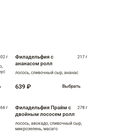
Филадельфия с
02 г
217 г
ананасом ролл
о,
оус
лосось, сливочный сыр, ананас
639 ₽
ь
Выбрать
Филадельфия Прайм с
66 г
278 г
двойным лососем ролл
лосось, авокадо, сливочный сыр,
микрозелень, масаго