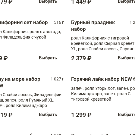
179 ₽
1 449 ₽
Выбрать
Выбрат
лифорния сет набор
Бурный праздник
516 г
1 
набор
л Калифорния, ролл с авокадо,
л Филадельфия с чукой
ролл Калифорния с тигровой
креветкой, ролл Сырная кревет
XL, ролл Спайси лосось, Спринг-
ролл с угрем и лососем, запеч. 
9 ₽
2 379 ₽
Выбрать
Выбрат
Медовая креветка
чу на море набор
Горячий лайк набор NEW
1 027 г
6
W
запеч. ролл Угорь Хот, запеч. р
Килиманджаро, запеч. ролл С
л Спайси лосось, Филадельфии
тигровой креветкой
ш, запеч. ролл Румяный XL,
еч. ролл Килиманджаро
919 ₽
1 299 ₽
Выбрать
Выбрат