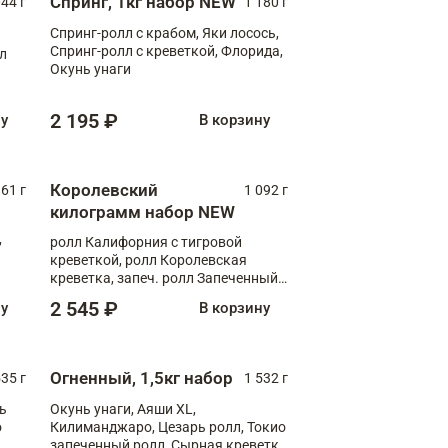
Спринг, 1кг набор NEW
044 г
1 180 г
Спринг-ролл с крабом, Яки лосось,
Спринг-ролл с креветкой, Флорида,
лл
Окунь унаги
2 195 ₽
ну
В корзину
Королевский
61 г
1 092 г
килограмм набор NEW
,
ролл Калифорния с тигровой
креветкой, ролл Королевская
креветка, запеч. ролл Запеченный
лосось терияки, запеч. ролл Аяши
2 545 ₽
ну
В корзину
XL, запеч. ролл Крабик Хот
Огненный, 1,5кг набор
535 г
1 532 г
ь
Окунь унаги, Аяши XL,
о
Килиманджаро, Цезарь ролл, Токио
запеченный ролл, Сырная креветка