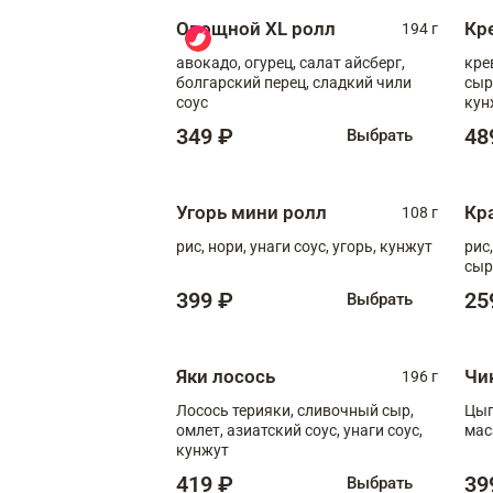
Овощной XL ролл
Кр
194 г
авокадо, огурец, салат айсберг,
кре
болгарский перец, сладкий чили
сыр
соус
кун
диж
349 ₽
48
Выбрать
Угорь мини ролл
Кр
108 г
рис, нори, унаги соус, угорь, кунжут
рис
сыр
399 ₽
25
Выбрать
Яки лосось
Чи
196 г
Лосось терияки, сливочный сыр,
Цып
омлет, азиатский соус, унаги соус,
мас
кунжут
419 ₽
39
Выбрать