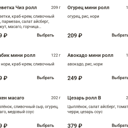
еветка Чиз ролл
Огурец мини ролл
209 г
1
ветки, краб-крем, сливочный
огурец, рис, нори
, пармезан, салат айсберг,
жут, масаго, горчица
онская, медовый соус
9 ₽
209 ₽
Выбрать
Выбрат
абик мини ролл
Авокадо мини ролл
122 г
1
, нори, краб-крем, сливочный
авокадо, рис, нори
9 ₽
249 ₽
Выбрать
Выбрат
кен масаго
Цезарь ролл В
202 г
2
лёнок, сливочный сыр, огурец,
Цыплёнок, салат айсберг, тома
аго, медовый соус
черри, цезарь соус
9 ₽
379 ₽
Выбрать
Выбрат