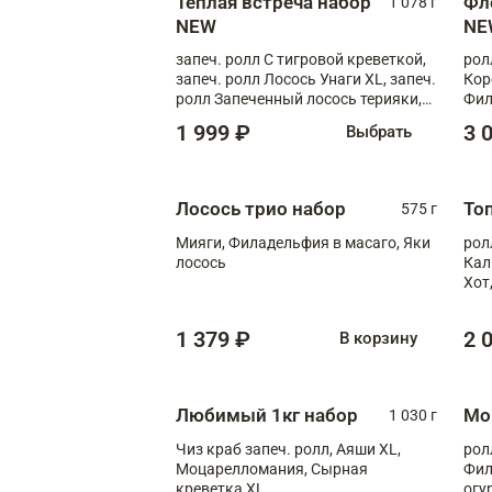
Теплая встреча набор
Фл
1 078 г
NEW
NE
запеч. ролл С тигровой креветкой,
рол
запеч. ролл Лосось Унаги XL, запеч.
Кор
ролл Запеченный лосось терияки,
Фил
запеч. ролл Румяный XL
Лос
1 999 ₽
3 
Выбрать
Тиг
зап
Лосось трио набор
То
575 г
Мияги, Филадельфия в масаго, Яки
рол
лосось
Кал
Хот
тер
1 379 ₽
2 
В корзину
Любимый 1кг набор
Мо
1 030 г
Чиз краб запеч. ролл, Аяши XL,
рол
Моцарелломания, Сырная
Фил
креветка XL
огу