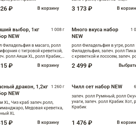
Запечённый лосось терияки,
426 ₽
3 173 ₽
В корзину
В корзи
Флорида
чший выбор, 1кг
Много вкуса набор
1 008 г
1 
бор NEW
NEW
л Филадельфия в масаго, ролл
ролл Филадельфия в угре, ролл
ифорния с тигровой креветкой,
Филадельфия, запеч. ролл Пик
еч. ролл Аяши XL, ролл Крабик,
с креветкой и лососем, запеч. р
еч. ролл Лосось терияки
С тигровой креветкой
315 ₽
2 499 ₽
В корзину
Выбрат
асный дракон, 1,2кг
Чилл сет набор NEW
1 260 г
6
бор NEW
запеч. ролл Румяный, ролл Оку
унаги, запеч. ролл Крабик Хот, 
и XL, Чиз краб запеч.ролл,
Крабик
иманджаро, Медовая креветка,
ный XL
615 ₽
1 476 ₽
В корзину
В корзи