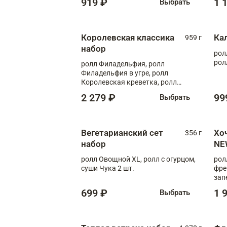
919 ₽
1 
Выбрать
Королевская классика
Ка
959 г
набор
рол
рол
ролл Филадельфия, ролл
Филадельфия в угре, ролл
Королевская креветка, ролл
Калифорния
2 279 ₽
99
Выбрать
Вегетарианский сет
Хо
356 г
набор
NE
ролл Овощной XL, ролл с огурцом,
рол
суши Чука 2 шт.
фре
зап
699 ₽
1 
Выбрать