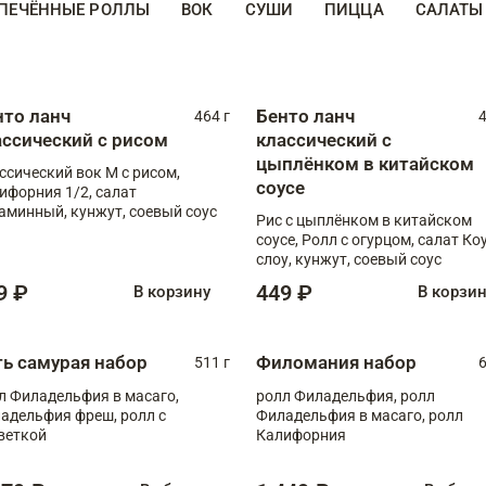
ПЕЧЁННЫЕ РОЛЛЫ
ВОК
СУШИ
ПИЦЦА
САЛАТЫ
нто ланч
Бенто ланч
464 г
4
ассический с рисом
классический с
цыплёнком в китайском
ссический вок М с рисом,
соусе
ифорния 1/2, салат
аминный, кунжут, соевый соус
Рис с цыплёнком в китайском
соусе, Ролл с огурцом, салат Ко
слоу, кунжут, соевый соус
9 ₽
449 ₽
В корзину
В корзи
ть самурая набор
Филомания набор
511 г
6
л Филадельфия в масаго,
ролл Филадельфия, ролл
адельфия фреш, ролл с
Филадельфия в масаго, ролл
веткой
Калифорния