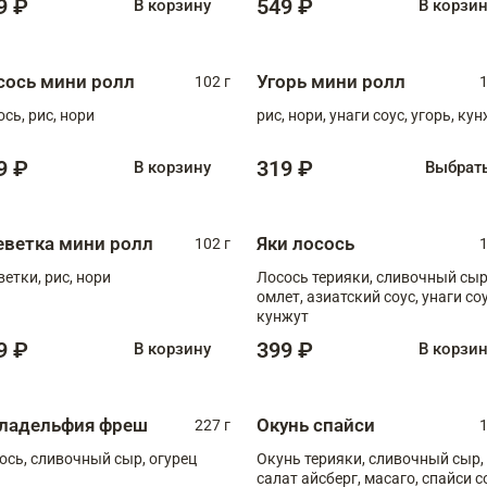
9 ₽
549 ₽
В корзину
В корзи
сось мини ролл
Угорь мини ролл
102 г
1
ось, рис, нори
рис, нори, унаги соус, угорь, ку
9 ₽
319 ₽
В корзину
Выбрат
еветка мини ролл
Яки лосось
102 г
1
ветки, рис, нори
Лосось терияки, сливочный сыр
омлет, азиатский соус, унаги соус,
кунжут
9 ₽
399 ₽
В корзину
В корзи
ладельфия фреш
Окунь спайси
227 г
1
ось, сливочный сыр, огурец
Окунь терияки, сливочный сыр,
салат айсберг, масаго, спайси с