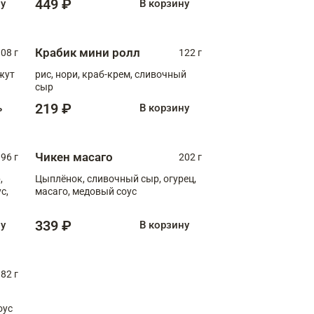
449 ₽
ну
В корзину
Крабик мини ролл
08 г
122 г
нжут
рис, нори, краб-крем, сливочный
сыр
219 ₽
ь
В корзину
Чикен масаго
96 г
202 г
,
Цыплёнок, сливочный сыр, огурец,
масаго, медовый соус
339 ₽
ну
В корзину
82 г
оус