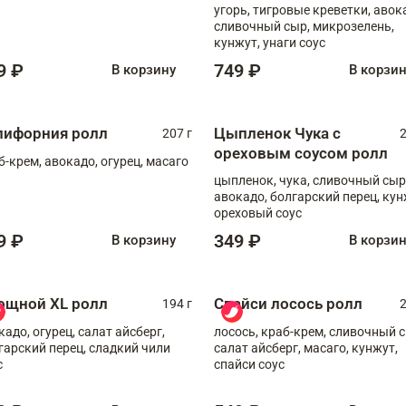
угорь, тигровые креветки, авок
сливочный сыр, микрозелень,
кунжут, унаги соус
9 ₽
749 ₽
В корзину
В корзи
лифорния ролл
Цыпленок Чука с
207 г
2
ореховым соусом ролл
б-крем, авокадо, огурец, масаго
цыпленок, чука, сливочный сыр
авокадо, болгарский перец, кун
ореховый соус
9 ₽
349 ₽
В корзину
В корзи
ощной XL ролл
Спайси лосось ролл
194 г
2
кадо, огурец, салат айсберг,
лосось, краб-крем, сливочный с
гарский перец, сладкий чили
салат айсберг, масаго, кунжут,
с
спайси соус