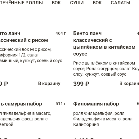
ПЕЧЁННЫЕ РОЛЛЫ
ВОК
СУШИ
ВОК
САЛАТЫ
нто ланч
Бенто ланч
464 г
4
ассический с рисом
классический с
цыплёнком в китайском
ссический вок М с рисом,
соусе
ифорния 1/2, салат
аминный, кунжут, соевый соус
Рис с цыплёнком в китайском
соусе, Ролл с огурцом, салат Ко
слоу, кунжут, соевый соус
9 ₽
399 ₽
В корзину
В корзи
ть самурая набор
Филомания набор
511 г
6
л Филадельфия в масаго,
ролл Филадельфия, ролл
адельфия фреш, ролл с
Филадельфия в масаго, ролл
веткой
Калифорния