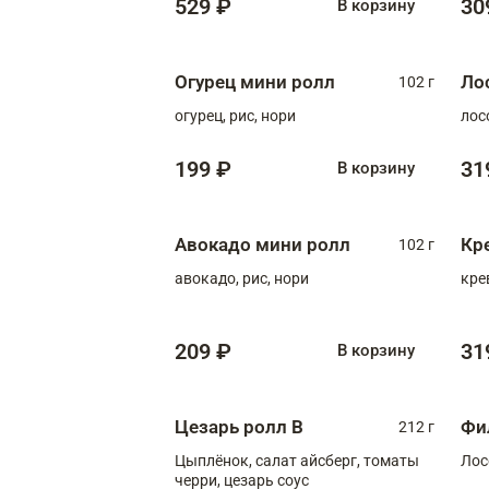
529 ₽
30
В корзину
Огурец мини ролл
Ло
102 г
огурец, рис, нори
лос
199 ₽
31
В корзину
Авокадо мини ролл
Кр
102 г
авокадо, рис, нори
кре
209 ₽
31
В корзину
Цезарь ролл В
Фи
212 г
Цыплёнок, салат айсберг, томаты
Лос
черри, цезарь соус