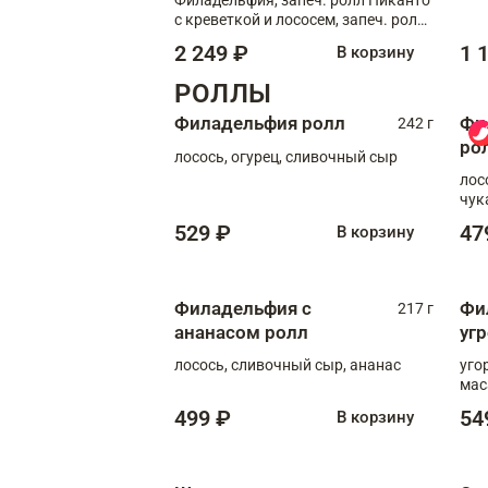
с креветкой и лососем, запеч. ролл
С тигровой креветкой
2 249 ₽
1 
В корзину
РОЛЛЫ
Филадельфия ролл
Фи
242 г
ро
лосось, огурец, сливочный сыр
лос
чук
529 ₽
47
В корзину
Филадельфия с
Фи
217 г
ананасом ролл
уг
лосось, сливочный сыр, ананас
уго
мас
499 ₽
54
В корзину