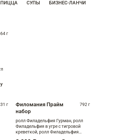
ПИЦЦА
СУПЫ
БИЗНЕС-ЛАНЧИ
ДЕСЕРТЫ
ДОПО
64 г
ул
ну
Филомания Прайм
31 г
792 г
набор
ролл Филадельфия Гурман, ролл
Филадельфия в угре с тигровой
креветкой, ролл Филадельфия
Прайм с двойным лососем