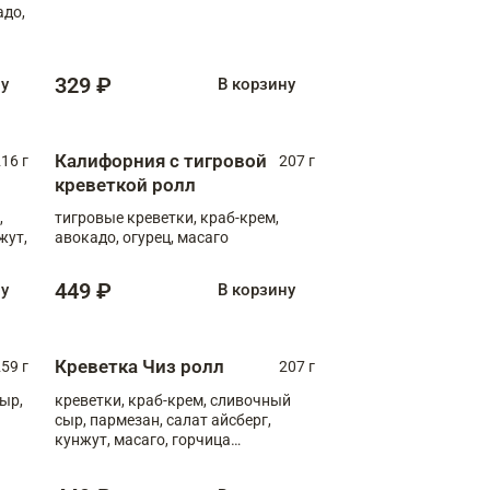
адо,
329 ₽
ну
В корзину
Калифорния с тигровой
16 г
207 г
креветкой ролл
,
тигровые креветки, краб-крем,
жут,
авокадо, огурец, масаго
449 ₽
ну
В корзину
Креветка Чиз ролл
59 г
207 г
ыр,
креветки, краб-крем, сливочный
сыр, пармезан, салат айсберг,
кунжут, масаго, горчица
дижонская, медовый соус