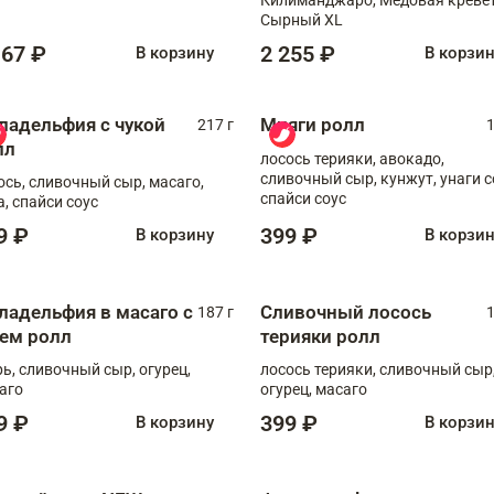
Сырный XL
167 ₽
2 255 ₽
В корзину
В корзи
ладельфия с чукой
Мияги ролл
217 г
1
лл
лосось терияки, авокадо,
сливочный сыр, кунжут, унаги с
ось, сливочный сыр, масаго,
спайси соус
а, спайси соус
9 ₽
399 ₽
В корзину
В корзи
ладельфия в масаго с
Сливочный лосось
187 г
1
рем ролл
терияки ролл
рь, сливочный сыр, огурец,
лосось терияки, сливочный сыр
аго
огурец, масаго
9 ₽
399 ₽
В корзину
В корзи