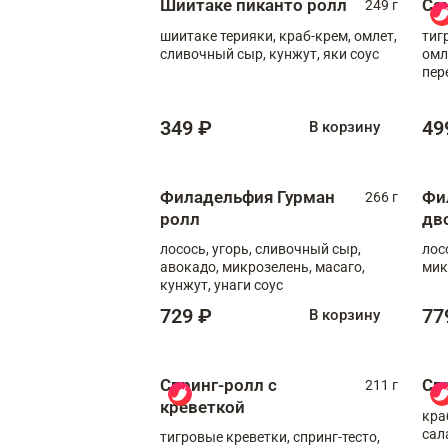
Шиитаке пиканто ролл
Са
249 г
шиитаке терияки, краб-крем, омлет,
тиг
сливочный сыр, кунжут, яки соус
омл
пер
мол
349 ₽
49
В корзину
Филадельфия Гурман
Фи
266 г
ролл
дв
лосось, угорь, сливочный сыр,
лос
авокадо, микрозелень, масаго,
мик
кунжут, унаги соус
729 ₽
77
В корзину
Спринг-ролл с
Сп
211 г
креветкой
кра
сал
тигровые креветки, спринг-тесто,