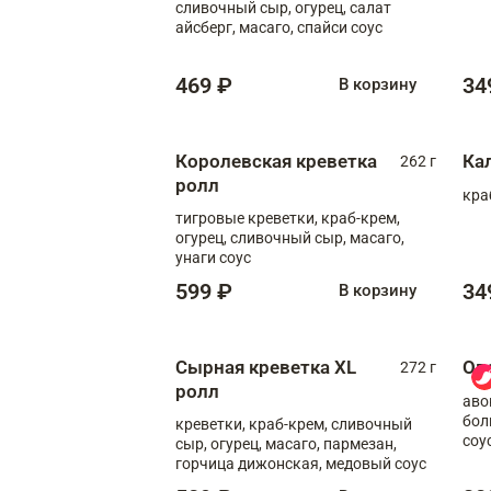
сливочный сыр, огурец, салат
айсберг, масаго, спайси соус
469 ₽
34
В корзину
Королевская креветка
Ка
262 г
ролл
кра
тигровые креветки, краб-крем,
огурец, сливочный сыр, масаго,
унаги соус
599 ₽
34
В корзину
Сырная креветка XL
Ов
272 г
ролл
аво
бол
креветки, краб-крем, сливочный
соу
сыр, огурец, масаго, пармезан,
горчица дижонская, медовый соус