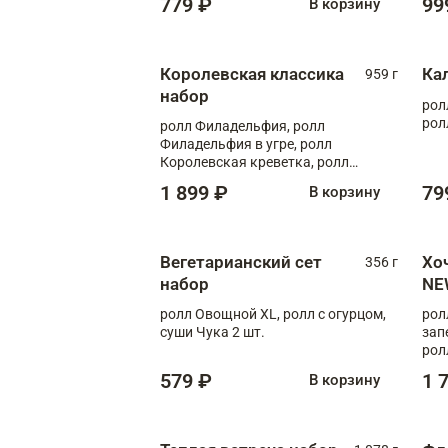
779 ₽
99
В корзину
Королевская классика
Ка
959 г
набор
рол
рол
ролл Филадельфия, ролл
Филадельфия в угре, ролл
Королевская креветка, ролл
Калифорния
1 899 ₽
79
В корзину
Вегетарианский сет
Хо
356 г
набор
NE
ролл Овощной XL, ролл с огурцом,
рол
суши Чука 2 шт.
зап
рол
579 ₽
1 
В корзину