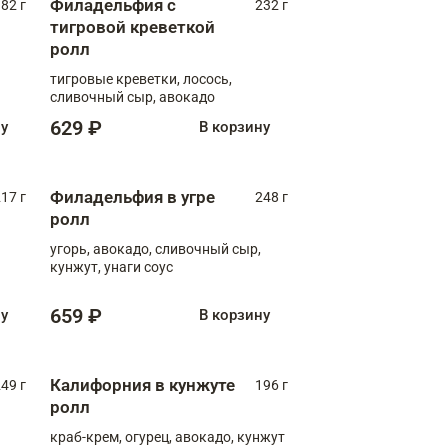
Филадельфия с
82 г
232 г
тигровой креветкой
ролл
тигровые креветки, лосось,
сливочный сыр, авокадо
629 ₽
ну
В корзину
Филадельфия в угре
17 г
248 г
ролл
угорь, авокадо, сливочный сыр,
кунжут, унаги соус
659 ₽
ну
В корзину
Калифорния в кунжуте
49 г
196 г
ролл
краб-крем, огурец, авокадо, кунжут