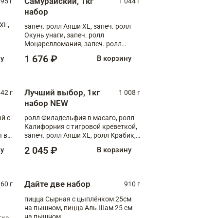
Самурайский, 1кг
595 г
1 044 г
набор
XL,
запеч. ролл Аяши XL, запеч. ролл
Окунь унаги, запеч. ролл
Моцарелломания, запеч. ролл
Килиманджаро
1 676 ₽
ну
В корзину
Лучший выбор, 1кг
042 г
1 008 г
набор NEW
й с
ролл Филадельфия в масаго, ролл
Калифорния с тигровой креветкой,
 в
запеч. ролл Аяши XL, ролл Крабик,
,
запеч. ролл Лосось терияки
2 045 ₽
ну
В корзину
ролл
л
Дайте две набор
260 г
910 г
пицца Сырная с цыплёнком 25см
на пышном, пицца Аль Шам 25 см
на пышном
ка,