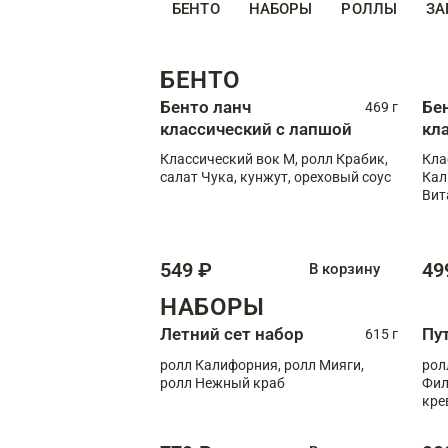
БЕНТО
НАБОРЫ
РОЛЛЫ
ЗА
БЕНТО
Бенто ланч
Бе
469 г
классический с лапшой
кл
Классический вок М, ролл Крабик,
Кла
салат Чука, кунжут, ореховый соус
Кал
Вит
549 ₽
49
В корзину
НАБОРЫ
Летний сет набор
Пу
615 г
ролл Калифорния, ролл Мияги,
рол
ролл Нежный краб
Фил
кре