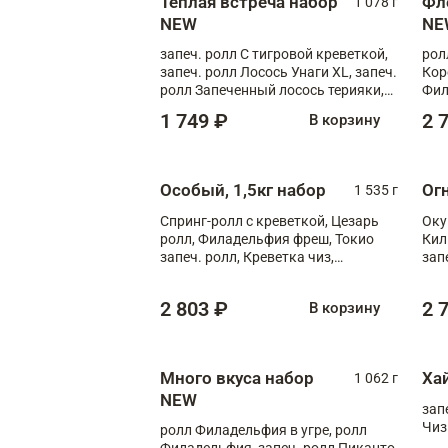
Теплая встреча набор
Фл
1 078 г
NEW
NE
запеч. ролл С тигровой креветкой,
рол
запеч. ролл Лосось Унаги XL, запеч.
Кор
ролл Запеченный лосось терияки,
Фил
запеч. ролл Румяный XL
Лос
1 749 ₽
2 
В корзину
Тиг
зап
Особый, 1,5кг набор
Ог
1 535 г
Спринг-ролл с креветкой, Цезарь
Оку
ролл, Филадельфия фреш, Токио
Кил
запеч. ролл, Креветка чиз,
зап
Запечённый лосось терияки,
XL
Флорида
2 803 ₽
2 
В корзину
Много вкуса набор
Ха
1 062 г
NEW
зап
Чиз
ролл Филадельфия в угре, ролл
Филадельфия, запеч. ролл Пиканто