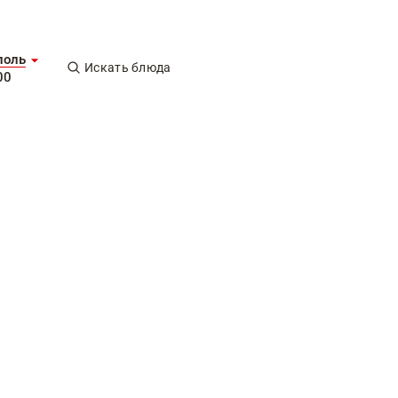
поль
Искать блюда
00