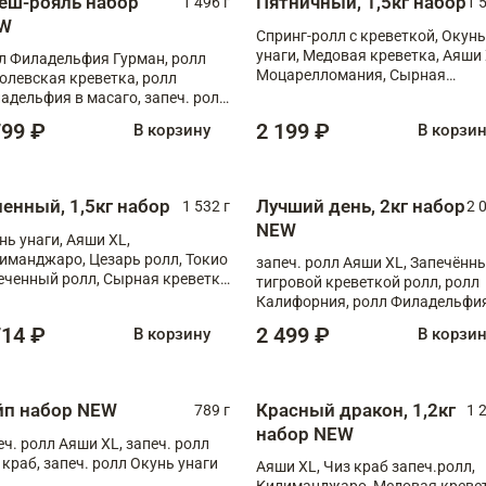
еш-рояль набор
Пятничный, 1,5кг набор
1 496 г
1 
W
Спринг-ролл с креветкой, Окунь
унаги, Медовая креветка, Аяши 
л Филадельфия Гурман, ролл
Моцарелломания, Сырная
олевская креветка, ролл
креветка XL
адельфия в масаго, запеч. ролл
ось Унаги XL, запеч. ролл
799 ₽
2 199 ₽
В корзину
В корзи
ровая креветка с моцареллой,
еч. ролл Эби краб с лососем
ненный, 1,5кг набор
Лучший день, 2кг набор
1 532 г
2 
NEW
нь унаги, Аяши XL,
иманджаро, Цезарь ролл, Токио
запеч. ролл Аяши XL, Запечённы
еченный ролл, Сырная креветка
тигровой креветкой ролл, ролл
Калифорния, ролл Филадельфия
масаго, запеч. ролл Румяный XL
714 ₽
2 499 ₽
В корзину
В корзи
запеч. ролл Моцарелломания, 
Сырная креветка XL, запеч. рол
Сырный XL
йп набор NEW
Красный дракон, 1,2кг
789 г
1 
набор NEW
еч. ролл Аяши XL, запеч. ролл
 краб, запеч. ролл Окунь унаги
Аяши XL, Чиз краб запеч.ролл,
Килиманджаро, Медовая кревет