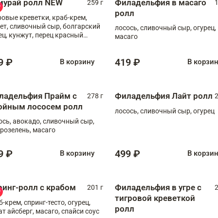
мурай ролл NEW
Филадельфия в масаго
259 г
1
ролл
ровые креветки, краб-крем,
ет, сливочный сыр, болгарский
лосось, сливочный сыр, огурец,
ец, кунжут, перец красный
масаго
отый, масаго, шеф-соус
9 ₽
419 ₽
В корзину
В корзи
ладельфия Прайм с
Филадельфия Лайт ролл
278 г
2
ойным лососем ролл
лосось, сливочный сыр, огурец
ось, авокадо, сливочный сыр,
розелень, масаго
9 ₽
499 ₽
В корзину
В корзи
ринг-ролл с крабом
Филадельфия в угре с
201 г
2
тигровой креветкой
б-крем, спринг-тесто, огурец,
ролл
ат айсберг, масаго, спайси соус