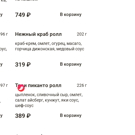
749 ₽
ну
В корзину
Нежный краб ролл
96 г
202 г
краб-крем, омлет, огурец, масаго,
оус,
горчица дижонская, медовый соус
319 ₽
ну
В корзину
Тори пиканто ролл
97 г
226 г
цыпленок, сливочный сыр, омлет,
салат айсберг, кунжут, яки соус,
,
шеф-соус
389 ₽
ну
В корзину