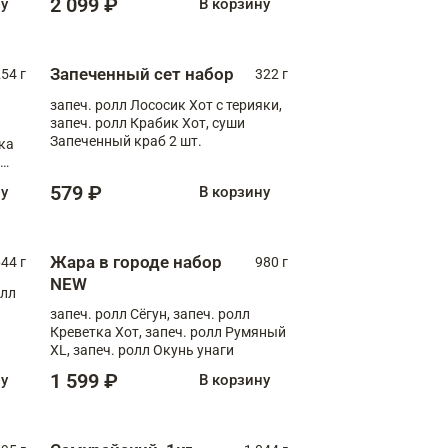
2 099 ₽
ну
В корзину
Запеченный сет набор
254 г
322 г
запеч. ролл Лососик Хот с терияки,
запеч. ролл Крабик Хот, суши
Запеченный краб 2 шт.
ка
ролл
579 ₽
ну
В корзину
Жара в городе набор
44 г
980 г
NEW
олл
запеч. ролл Сёгун, запеч. ролл
Креветка Хот, запеч. ролл Румяный
XL, запеч. ролл Окунь унаги
1 599 ₽
ну
В корзину