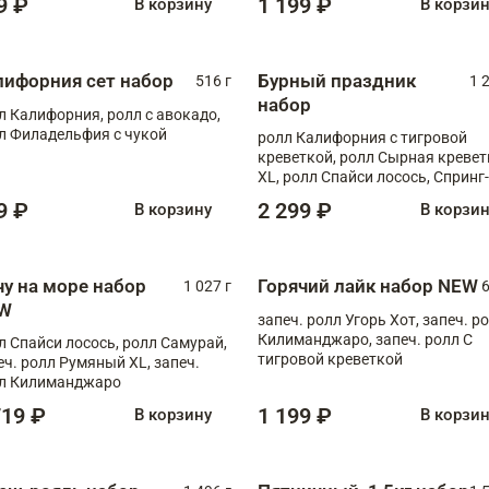
9 ₽
1 199 ₽
В корзину
В корзи
лифорния сет набор
Бурный праздник
516 г
1 
набор
л Калифорния, ролл с авокадо,
л Филадельфия с чукой
ролл Калифорния с тигровой
креветкой, ролл Сырная кревет
XL, ролл Спайси лосось, Спринг-
ролл с угрем и лососем, запеч. 
9 ₽
2 299 ₽
В корзину
В корзи
Медовая креветка
чу на море набор
Горячий лайк набор NEW
1 027 г
6
W
запеч. ролл Угорь Хот, запеч. р
Килиманджаро, запеч. ролл С
л Спайси лосось, ролл Самурай,
тигровой креветкой
еч. ролл Румяный XL, запеч.
л Килиманджаро
719 ₽
1 199 ₽
В корзину
В корзи