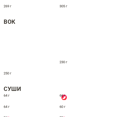
269 г
305 г
ВОК
230 г
250 г
СУШИ
64 г
66 г
64 г
60 г