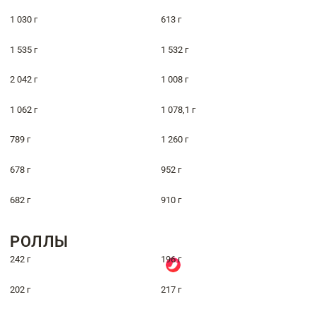
1 030 г
613 г
1 535 г
1 532 г
2 042 г
1 008 г
1 062 г
1 078,1 г
789 г
1 260 г
678 г
952 г
682 г
910 г
РОЛЛЫ
242 г
196 г
202 г
217 г