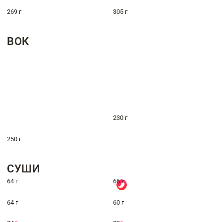
269 г
305 г
ВОК
230 г
250 г
СУШИ
64 г
66 г
64 г
60 г