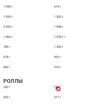
1 030 г
613 г
1 535 г
1 532 г
2 042 г
1 008 г
1 062 г
1 078,1 г
789 г
1 260 г
678 г
952 г
682 г
910 г
РОЛЛЫ
242 г
196 г
202 г
217 г