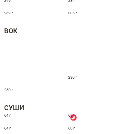
249 г
284 г
269 г
305 г
ВОК
230 г
250 г
СУШИ
64 г
66 г
64 г
60 г