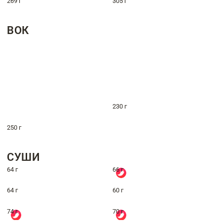
269 г
305 г
ВОК
230 г
250 г
СУШИ
64 г
66 г
64 г
60 г
74 г
70 г