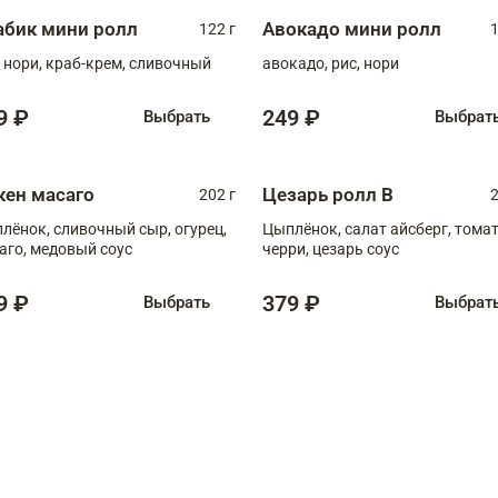
абик мини ролл
Авокадо мини ролл
122 г
1
, нори, краб-крем, сливочный
авокадо, рис, нори
9 ₽
249 ₽
Выбрать
Выбрат
кен масаго
Цезарь ролл В
202 г
2
лёнок, сливочный сыр, огурец,
Цыплёнок, салат айсберг, тома
аго, медовый соус
черри, цезарь соус
9 ₽
379 ₽
Выбрать
Выбрат