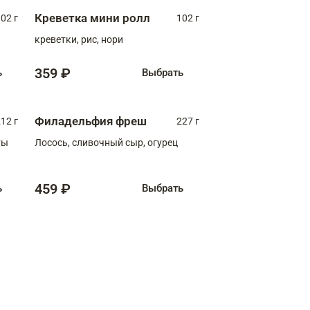
Креветка мини ролл
02 г
102 г
креветки, рис, нори
359 ₽
ь
Выбрать
Филадельфия фреш
12 г
227 г
ты
Лосось, сливочный сыр, огурец
459 ₽
ь
Выбрать