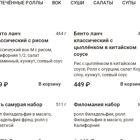
ПЕЧЁННЫЕ РОЛЛЫ
ВОК
СУШИ
САЛАТЫ
СУПЫ
нто ланч
Бенто ланч
464 г
4
ассический с рисом
классический с
цыплёнком в китайском
ссический вок М с рисом,
соусе
ифорния 1/2, салат
аминный, кунжут, соевый соус
Рис с цыплёнком в китайском
соусе, Ролл с огурцом, салат Ко
слоу, кунжут, соевый соус
9 ₽
449 ₽
В корзину
В корзи
ть самурая набор
Филомания набор
511 г
6
л Филадельфия в масаго,
ролл Филадельфия, ролл
адельфия фреш, ролл с
Филадельфия в масаго, ролл
веткой
Калифорния