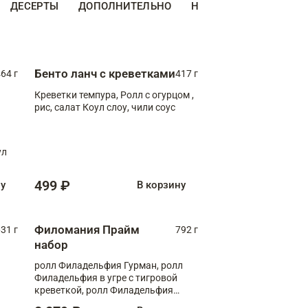
ДЕСЕРТЫ
ДОПОЛНИТЕЛЬНО
НАПИТКИ
Бенто ланч с креветками
64 г
417 г
Креветки темпура, Ролл с огурцом ,
рис, салат Коул слоу, чили соус
ул
499 ₽
ну
В корзину
Филомания Прайм
31 г
792 г
набор
ролл Филадельфия Гурман, ролл
Филадельфия в угре с тигровой
креветкой, ролл Филадельфия
Прайм с двойным лососем