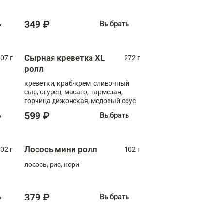
349 ₽
ь
Выбрать
Сырная креветка XL
07 г
272 г
ролл
креветки, краб-крем, сливочный
сыр, огурец, масаго, пармезан,
горчица дижонская, медовый соус
599 ₽
ь
Выбрать
Лосось мини ролл
02 г
102 г
лосось, рис, нори
379 ₽
ь
Выбрать