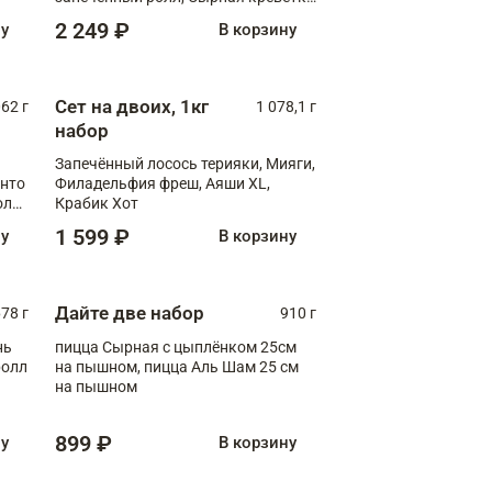
XL
2 249 ₽
ну
В корзину
Сет на двоих, 1кг
062 г
1 078,1 г
набор
Запечённый лосось терияки, Мияги,
анто
Филадельфия фреш, Аяши XL,
олл
Крабик Хот
1 599 ₽
ну
В корзину
Дайте две набор
78 г
910 г
нь
пицца Сырная с цыплёнком 25см
ролл
на пышном, пицца Аль Шам 25 см
на пышном
899 ₽
ну
В корзину