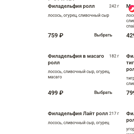
Филадельфия ролл
Ми
242 г
лосось, огурец, сливочный сыр
лос
сли
спа
759 ₽
42
Выбрать
Филадельфия в масаго
Фи
182 г
ролл
ти
ро
лосось, сливочный сыр, огурец,
масаго
тиг
сли
499 ₽
79
Выбрать
Филадельфия Лайт ролл
Фи
217 г
ро
лосось, сливочный сыр, огурец
уго