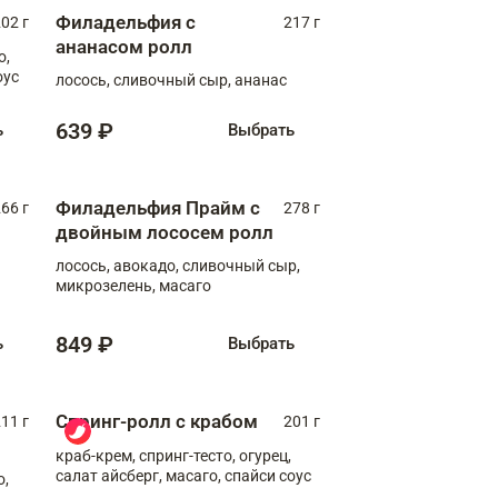
Филадельфия с
02 г
217 г
ананасом ролл
о,
оус
лосось, сливочный сыр, ананас
639 ₽
ь
Выбрать
Филадельфия Прайм с
66 г
278 г
двойным лососем ролл
лосось, авокадо, сливочный сыр,
микрозелень, масаго
849 ₽
ь
Выбрать
Спринг-ролл с крабом
11 г
201 г
краб-крем, спринг-тесто, огурец,
салат айсберг, масаго, спайси соус
о,