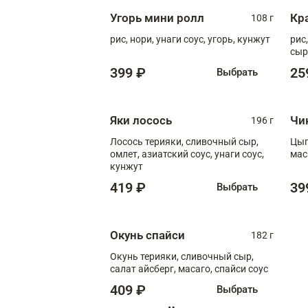
Угорь мини ролл
Кр
108 г
рис, нори, унаги соус, угорь, кунжут
рис
сыр
399 ₽
25
Выбрать
Яки лосось
Чи
196 г
Лосось терияки, сливочный сыр,
Цып
омлет, азиатский соус, унаги соус,
мас
кунжут
419 ₽
39
Выбрать
Окунь спайси
182 г
Окунь терияки, сливочный сыр,
салат айсберг, масаго, спайси соус
409 ₽
Выбрать