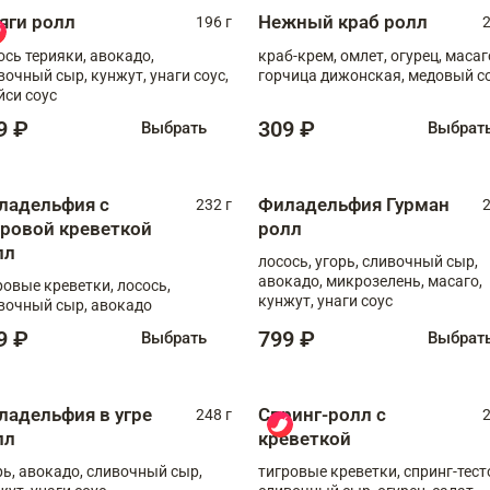
яги ролл
Нежный краб ролл
196 г
2
ось терияки, авокадо,
краб-крем, омлет, огурец, масаг
вочный сыр, кунжут, унаги соус,
горчица дижонская, медовый с
йси соус
9 ₽
309 ₽
Выбрать
Выбрат
ладельфия с
Филадельфия Гурман
232 г
2
гровой креветкой
ролл
лл
лосось, угорь, сливочный сыр,
авокадо, микрозелень, масаго,
ровые креветки, лосось,
кунжут, унаги соус
вочный сыр, авокадо
9 ₽
799 ₽
Выбрать
Выбрат
ладельфия в угре
Спринг-ролл с
248 г
2
лл
креветкой
рь, авокадо, сливочный сыр,
тигровые креветки, спринг-тест