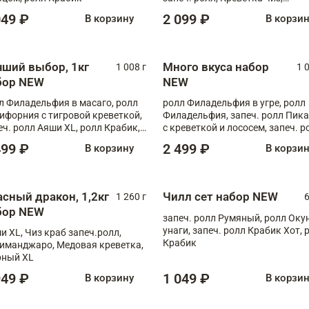
Запечённый лосось терияки,
049 ₽
2 099 ₽
В корзину
В корзи
Флорида
чший выбор, 1кг
Много вкуса набор
1 008 г
1 
бор NEW
NEW
л Филадельфия в масаго, ролл
ролл Филадельфия в угре, ролл
ифорния с тигровой креветкой,
Филадельфия, запеч. ролл Пик
еч. ролл Аяши XL, ролл Крабик,
с креветкой и лососем, запеч. р
еч. ролл Лосось терияки
С тигровой креветкой
499 ₽
2 499 ₽
В корзину
В корзи
асный дракон, 1,2кг
Чилл сет набор NEW
1 260 г
6
бор NEW
запеч. ролл Румяный, ролл Оку
унаги, запеч. ролл Крабик Хот, 
и XL, Чиз краб запеч.ролл,
Крабик
иманджаро, Медовая креветка,
ный XL
949 ₽
1 049 ₽
В корзину
В корзи