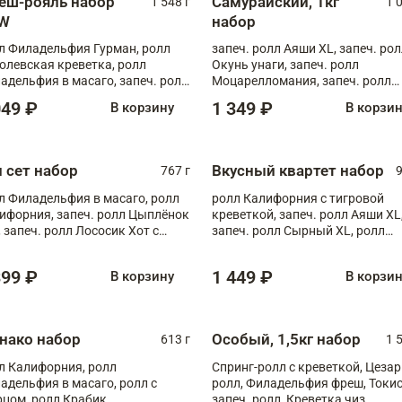
еш-рояль набор
Самурайский, 1кг
1 548 г
1 
W
набор
л Филадельфия Гурман, ролл
запеч. ролл Аяши XL, запеч. ро
олевская креветка, ролл
Окунь унаги, запеч. ролл
адельфия в масаго, запеч. ролл
Моцарелломания, запеч. ролл
ось Унаги XL, запеч. ролл
Килиманджаро
049 ₽
1 349 ₽
В корзину
В корзи
ровая креветка с моцареллой,
еч. ролл Эби краб с лососем
п сет набор
Вкусный квартет набор
767 г
9
л Филадельфия в масаго, ролл
ролл Калифорния с тигровой
ифорния, запеч. ролл Цыплёнок
креветкой, запеч. ролл Аяши XL
, запеч. ролл Лососик Хот с
запеч. ролл Сырный XL, ролл
ияки , запеч. ролл Крабик Хот
Калифорния
399 ₽
1 449 ₽
В корзину
В корзи
нако набор
Особый, 1,5кг набор
613 г
1 
л Калифорния, ролл
Спринг-ролл с креветкой, Цезар
адельфия в масаго, ролл с
ролл, Филадельфия фреш, Токи
рцом, ролл Крабик
запеч. ролл, Креветка чиз,