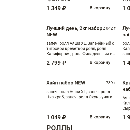
1 349 ₽
1 
В корзину
Лучший день, 2кг набор
Лу
2 042 г
NEW
на
запеч. ролл Аяши XL, Запечённый с
рол
тигровой креветкой ролл, ролл
Кал
Калифорния, ролл Филадельфия в
зап
масаго, запеч. ролл Румяный XL,
зап
2 799 ₽
1 
В корзину
запеч. ролл Моцарелломания, ролл
Сырная креветка XL, запеч. ролл
Сырный XL
Хайп набор NEW
Кр
789 г
на
запеч. ролл Аяши XL, запеч. ролл
Чиз краб, запеч. ролл Окунь унаги
Аяш
Кил
Сыр
1 049 ₽
1 
В корзину
РОЛЛЫ