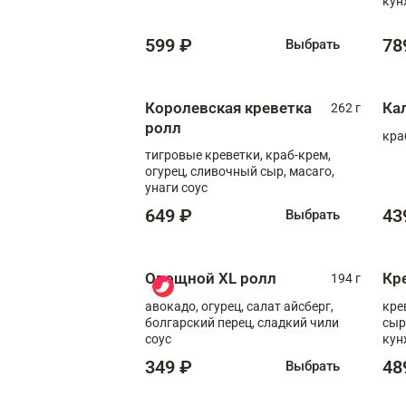
кун
599 ₽
78
Выбрать
Королевская креветка
Ка
262 г
ролл
кра
тигровые креветки, краб-крем,
огурец, сливочный сыр, масаго,
унаги соус
649 ₽
43
Выбрать
Овощной XL ролл
Кр
194 г
авокадо, огурец, салат айсберг,
кре
болгарский перец, сладкий чили
сыр
соус
кун
диж
349 ₽
48
Выбрать