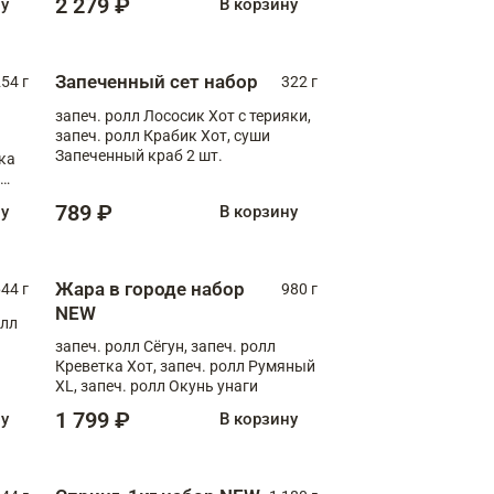
2 279 ₽
ну
В корзину
Запеченный сет набор
254 г
322 г
запеч. ролл Лососик Хот с терияки,
запеч. ролл Крабик Хот, суши
Запеченный краб 2 шт.
ка
ролл
789 ₽
ну
В корзину
Жара в городе набор
44 г
980 г
NEW
олл
запеч. ролл Сёгун, запеч. ролл
Креветка Хот, запеч. ролл Румяный
XL, запеч. ролл Окунь унаги
1 799 ₽
ну
В корзину