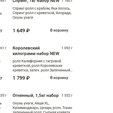
Спринг, 1кг набор NEW
044 г
1 180 г
Спринг-ролл с крабом, Яки лосось,
Спринг-ролл с креветкой, Флорида,
лл
Окунь унаги
1 649 ₽
ну
В корзину
Королевский
61 г
1 092 г
килограмм набор NEW
,
ролл Калифорния с тигровой
креветкой, ролл Королевская
креветка, запеч. ролл Запеченный
лосось терияки, запеч. ролл Аяши
1 799 ₽
ну
В корзину
XL, запеч. ролл Крабик Хот
Огненный, 1,5кг набор
535 г
1 532 г
ь
Окунь унаги, Аяши XL,
о
Килиманджаро, Цезарь ролл, Токио
запеченный ролл, Сырная креветка