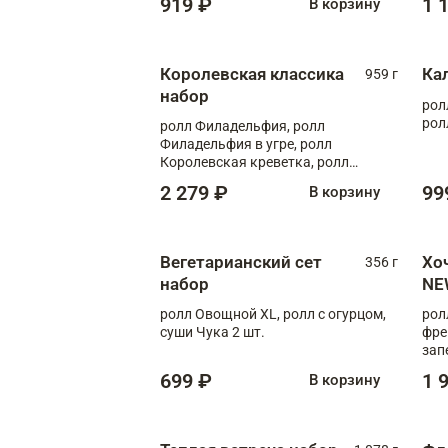
919 ₽
1 
В корзину
Королевская классика
Ка
959 г
набор
рол
рол
ролл Филадельфия, ролл
Филадельфия в угре, ролл
Королевская креветка, ролл
Калифорния
2 279 ₽
99
В корзину
Вегетарианский сет
Хо
356 г
набор
NE
ролл Овощной XL, ролл с огурцом,
рол
суши Чука 2 шт.
фре
зап
699 ₽
1 
В корзину