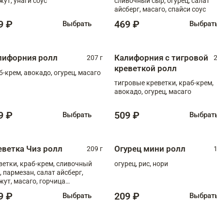
жут, унаги соус
сливочный сыр, огурец, салат
айсберг, масаго, спайси соус
9 ₽
469 ₽
Выбрать
Выбрат
лифорния ролл
Калифорния с тигровой
207 г
2
креветкой ролл
б-крем, авокадо, огурец, масаго
тигровые креветки, краб-крем,
авокадо, огурец, масаго
9 ₽
509 ₽
Выбрать
Выбрат
еветка Чиз ролл
Огурец мини ролл
209 г
1
ветки, краб-крем, сливочный
огурец, рис, нори
, пармезан, салат айсберг,
жут, масаго, горчица
онская, медовый соус
9 ₽
209 ₽
Выбрать
Выбрат