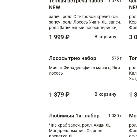
Теплая встреча набор
Фл
1 078 г
NEW
NE
запеч. ролл С тигровой креветкой,
рол
запеч. ролл Лосось Унаги XL, запеч.
Кор
ролл Запеченный лосось терияки,
Фил
запеч. ролл Румяный XL
Лос
1 999 ₽
3 
В корзину
Тиг
зап
Лосось трио набор
То
575 г
Мияги, Филадельфия в масаго, Яки
рол
лосось
Кал
Хот
тер
1 379 ₽
1 
В корзину
Любимый 1кг набор
Мо
1 030 г
Чиз краб запеч. ролл, Аяши XL,
рол
Моцарелломания, Сырная
Фил
креветка XL
огу