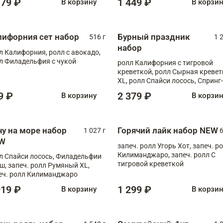
179 ₽
1 449 ₽
В корзину
В корзи
лифорния сет набор
Бурный праздник
516 г
1 
набор
л Калифорния, ролл с авокадо,
л Филадельфия с чукой
ролл Калифорния с тигровой
креветкой, ролл Сырная кревет
XL, ролл Спайси лосось, Спринг-
ролл с угрем и лососем, запеч. 
9 ₽
2 379 ₽
В корзину
В корзи
Медовая креветка
чу на море набор
Горячий лайк набор NEW
1 027 г
6
W
запеч. ролл Угорь Хот, запеч. р
Килиманджаро, запеч. ролл С
л Спайси лосось, Филадельфии
тигровой креветкой
ш, запеч. ролл Румяный XL,
еч. ролл Килиманджаро
919 ₽
1 299 ₽
В корзину
В корзи