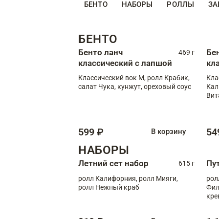
БЕНТО
НАБОРЫ
РОЛЛЫ
ЗА
БЕНТО
Бенто ланч
Бе
469 г
классический с лапшой
кл
Классический вок М, ролл Крабик,
Кла
салат Чука, кунжут, ореховый соус
Кал
Вит
599 ₽
54
В корзину
НАБОРЫ
Летний сет набор
Пу
615 г
ролл Калифорния, ролл Мияги,
рол
ролл Нежный краб
Фил
кре