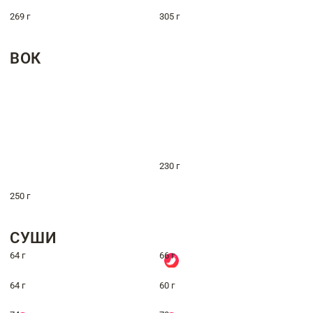
269 г
305 г
ВОК
230 г
250 г
СУШИ
64 г
66 г
64 г
60 г