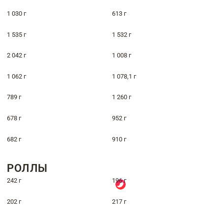
1 030 г
613 г
1 535 г
1 532 г
2 042 г
1 008 г
1 062 г
1 078,1 г
789 г
1 260 г
678 г
952 г
682 г
910 г
РОЛЛЫ
242 г
196 г
202 г
217 г