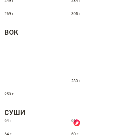
249 г
284 г
269 г
305 г
ВОК
230 г
250 г
СУШИ
64 г
66 г
64 г
60 г