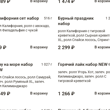
089 ₽
1 474 ₽
В корзину
В корзи
лифорния сет набор
Бурный праздник
516 г
1 
набор
л Калифорния, ролл с авокадо,
л Филадельфия с чукой
ролл Калифорния с тигровой
креветкой, ролл Сырная кревет
XL, ролл Спайси лосось, Спринг-
ролл с угрем и лососем, запеч. 
9 ₽
2 299 ₽
В корзину
В корзи
Медовая креветка
чу на море набор
Горячий лайк набор NEW
1 027 г
6
W
запеч. ролл Угорь Хот, запеч. р
Килиманджаро, запеч. ролл С
л Спайси лосось, ролл Самурай,
тигровой креветкой
еч. ролл Румяный XL, запеч.
л Килиманджаро
749 ₽
1 266 ₽
В корзину
В корзи