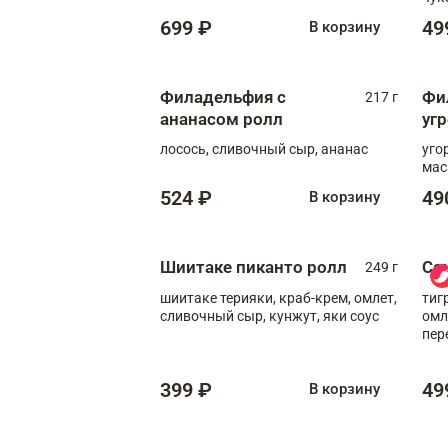
699 ₽
49
В корзину
Филадельфия с
Фи
217 г
ананасом ролл
уг
лосось, сливочный сыр, ананас
уго
мас
524 ₽
49
В корзину
Шиитаке пиканто ролл
Са
249 г
шиитаке терияки, краб-крем, омлет,
тиг
сливочный сыр, кунжут, яки соус
омл
пер
мол
399 ₽
49
В корзину