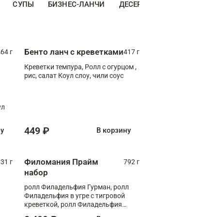
СУПЫ
БИЗНЕС-ЛАНЧИ
ДЕСЕРТЫ
ДОПОЛНИТЕ
Бенто ланч с креветками
64 г
417 г
Креветки темпура, Ролл с огурцом ,
рис, салат Коул слоу, чили соус
ул
449 ₽
ну
В корзину
Филомания Прайм
31 г
792 г
набор
ролл Филадельфия Гурман, ролл
Филадельфия в угре с тигровой
креветкой, ролл Филадельфия
Прайм с двойным лососем