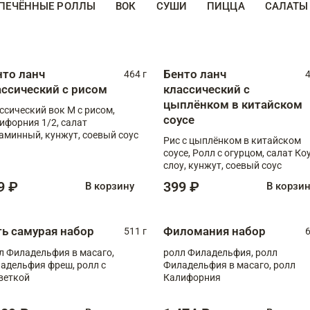
ПЕЧЁННЫЕ РОЛЛЫ
ВОК
СУШИ
ПИЦЦА
САЛАТЫ
нто ланч
Бенто ланч
464 г
4
ассический с рисом
классический с
цыплёнком в китайском
ссический вок М с рисом,
соусе
ифорния 1/2, салат
аминный, кунжут, соевый соус
Рис с цыплёнком в китайском
соусе, Ролл с огурцом, салат Ко
слоу, кунжут, соевый соус
9 ₽
399 ₽
В корзину
В корзи
ть самурая набор
Филомания набор
511 г
6
л Филадельфия в масаго,
ролл Филадельфия, ролл
адельфия фреш, ролл с
Филадельфия в масаго, ролл
веткой
Калифорния