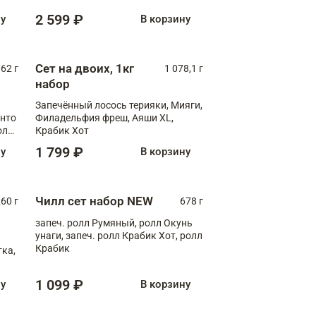
2 599 ₽
ну
В корзину
Сет на двоих, 1кг
062 г
1 078,1 г
набор
Запечённый лосось терияки, Мияги,
анто
Филадельфия фреш, Аяши XL,
олл
Крабик Хот
1 799 ₽
ну
В корзину
Чилл сет набор NEW
260 г
678 г
запеч. ролл Румяный, ролл Окунь
унаги, запеч. ролл Крабик Хот, ролл
Крабик
ка,
1 099 ₽
ну
В корзину