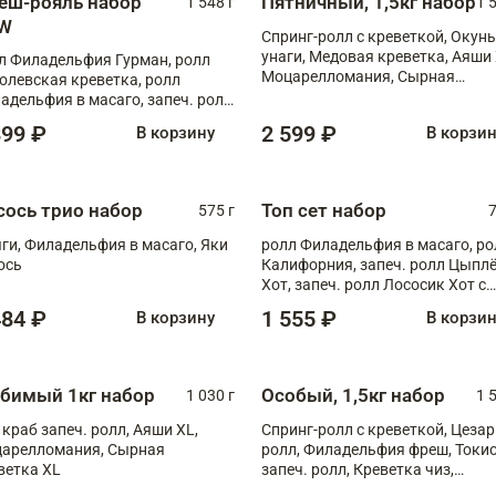
еш-рояль набор
Пятничный, 1,5кг набор
1 548 г
1 
W
Спринг-ролл с креветкой, Окунь
унаги, Медовая креветка, Аяши 
л Филадельфия Гурман, ролл
Моцарелломания, Сырная
олевская креветка, ролл
креветка XL
адельфия в масаго, запеч. ролл
ось Унаги XL, запеч. ролл
899 ₽
2 599 ₽
В корзину
В корзи
ровая креветка с моцареллой,
еч. ролл Эби краб с лососем
сось трио набор
Топ сет набор
575 г
7
ги, Филадельфия в масаго, Яки
ролл Филадельфия в масаго, ро
ось
Калифорния, запеч. ролл Цыпл
Хот, запеч. ролл Лососик Хот с
терияки , запеч. ролл Крабик Хо
484 ₽
1 555 ₽
В корзину
В корзи
бимый 1кг набор
Особый, 1,5кг набор
1 030 г
1 
 краб запеч. ролл, Аяши XL,
Спринг-ролл с креветкой, Цезар
арелломания, Сырная
ролл, Филадельфия фреш, Токи
ветка XL
запеч. ролл, Креветка чиз,
Запечённый лосось терияки,