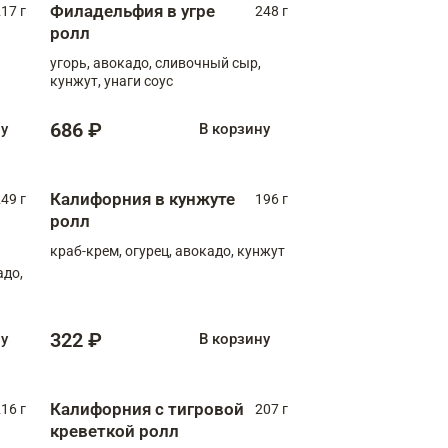
Филадельфия в угре
17 г
248 г
ролл
угорь, авокадо, сливочный сыр,
кунжут, унаги соус
686 ₽
ну
В корзину
Калифорния в кунжуте
49 г
196 г
ролл
краб-крем, огурец, авокадо, кунжут
адо,
322 ₽
ну
В корзину
Калифорния с тигровой
16 г
207 г
креветкой ролл