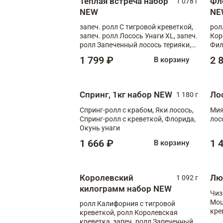
Теплая встреча набор
Фл
1 078 г
NEW
NE
запеч. ролл С тигровой креветкой,
рол
запеч. ролл Лосось Унаги XL, запеч.
Кор
ролл Запеченный лосось терияки,
Фил
запеч. ролл Румяный XL
Лос
1 799 ₽
2 
В корзину
Тиг
зап
Спринг, 1кг набор NEW
Ло
1 180 г
Спринг-ролл с крабом, Яки лосось,
Мия
Спринг-ролл с креветкой, Флорида,
лос
Окунь унаги
1 666 ₽
1 
В корзину
Королевский
Лю
1 092 г
килограмм набор NEW
Чиз
Моц
ролл Калифорния с тигровой
кре
креветкой, ролл Королевская
креветка, запеч. ролл Запеченный