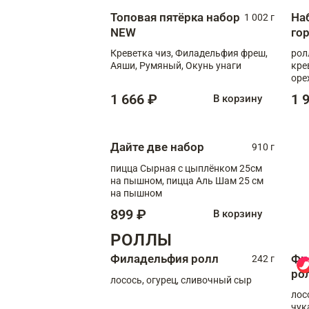
Топовая пятёрка набор
На
1 002 г
NEW
го
Креветка чиз, Филадельфия фреш,
рол
Аяши, Румяный, Окунь унаги
кре
оре
рол
1 666 ₽
1 
В корзину
рол
Дайте две набор
910 г
пицца Сырная с цыплёнком 25см
на пышном, пицца Аль Шам 25 см
на пышном
899 ₽
В корзину
РОЛЛЫ
Филадельфия ролл
Фи
242 г
ро
лосось, огурец, сливочный сыр
лос
чук