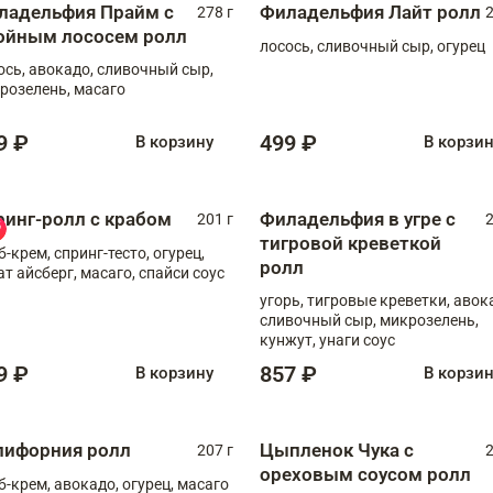
ладельфия Прайм с
Филадельфия Лайт ролл
278 г
2
ойным лососем ролл
лосось, сливочный сыр, огурец
ось, авокадо, сливочный сыр,
розелень, масаго
9 ₽
499 ₽
В корзину
В корзи
ринг-ролл с крабом
Филадельфия в угре с
201 г
2
тигровой креветкой
б-крем, спринг-тесто, огурец,
ролл
ат айсберг, масаго, спайси соус
угорь, тигровые креветки, авок
сливочный сыр, микрозелень,
кунжут, унаги соус
9 ₽
857 ₽
В корзину
В корзи
лифорния ролл
Цыпленок Чука с
207 г
2
ореховым соусом ролл
б-крем, авокадо, огурец, масаго