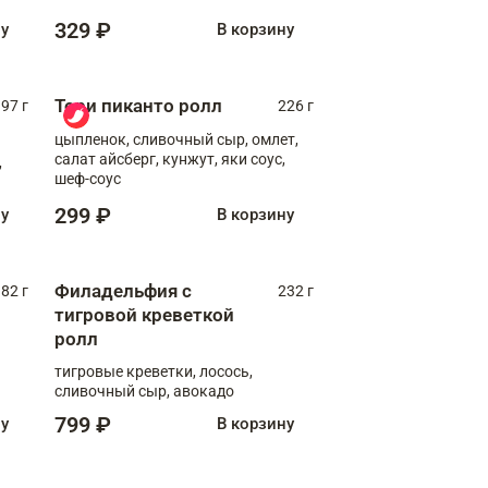
329 ₽
ну
В корзину
Тори пиканто ролл
97 г
226 г
цыпленок, сливочный сыр, омлет,
салат айсберг, кунжут, яки соус,
,
шеф-соус
299 ₽
ну
В корзину
Филадельфия с
82 г
232 г
тигровой креветкой
ролл
тигровые креветки, лосось,
сливочный сыр, авокадо
799 ₽
ну
В корзину