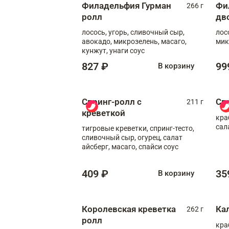
Филадельфия Гурман
Фи
266 г
ролл
дв
лосось, угорь, сливочный сыр,
лос
авокадо, микрозелень, масаго,
мик
кунжут, унаги соус
827 ₽
99
В корзину
Спринг-ролл с
Сп
211 г
креветкой
кра
сал
тигровые креветки, спринг-тесто,
сливочный сыр, огурец, салат
айсберг, масаго, спайси соус
409 ₽
35
В корзину
Королевская креветка
Ка
262 г
ролл
кра