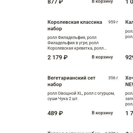
877 ₽
1 
В корзину
Королевская классика
Ка
959 г
набор
рол
рол
ролл Филадельфия, ролл
Филадельфия в угре, ролл
Королевская креветка, ролл
Калифорния
2 179 ₽
92
В корзину
Вегетарианский сет
Хо
356 г
набор
NE
ролл Овощной XL, ролл с огурцом,
рол
суши Чука 2 шт.
зап
рол
489 ₽
1 
В корзину