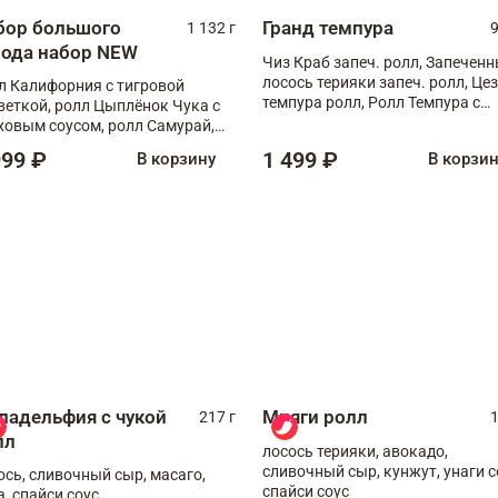
бор большого
Гранд темпура
1 132 г
9
рода набор NEW
Чиз Краб запеч. ролл, Запечен
лосось терияки запеч. ролл, Це
л Калифорния с тигровой
темпура ролл, Ролл Темпура с
веткой, ролл Цыплёнок Чука с
креветкой
ховым соусом, ролл Самурай,
л Шиитаке пиканто, Спринг-
999 ₽
1 499 ₽
В корзину
В корзи
л с крабом
ладельфия с чукой
Мияги ролл
217 г
1
лл
лосось терияки, авокадо,
сливочный сыр, кунжут, унаги с
ось, сливочный сыр, масаго,
спайси соус
а, спайси соус