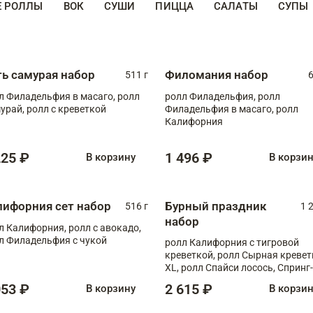
Е РОЛЛЫ
ВОК
СУШИ
ПИЦЦА
САЛАТЫ
СУПЫ
ть самурая набор
Филомания набор
511 г
6
л Филадельфия в масаго, ролл
ролл Филадельфия, ролл
урай, ролл с креветкой
Филадельфия в масаго, ролл
Калифорния
225 ₽
1 496 ₽
В корзину
В корзи
лифорния сет набор
Бурный праздник
516 г
1 
набор
л Калифорния, ролл с авокадо,
л Филадельфия с чукой
ролл Калифорния с тигровой
креветкой, ролл Сырная кревет
XL, ролл Спайси лосось, Спринг-
ролл с угрем и лососем, запеч. 
053 ₽
2 615 ₽
В корзину
В корзи
Медовая креветка