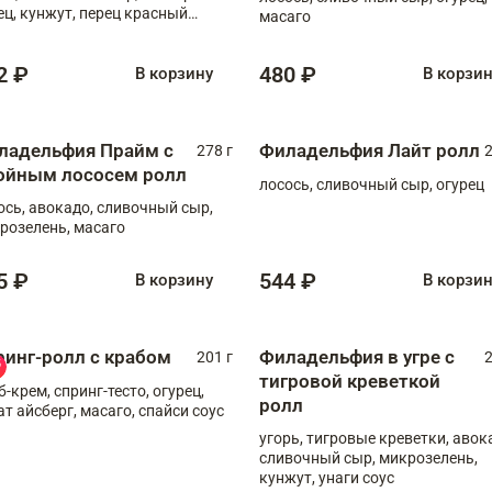
ец, кунжут, перец красный
масаго
отый, масаго, шеф-соус
2 ₽
480 ₽
В корзину
В корзи
ладельфия Прайм с
Филадельфия Лайт ролл
278 г
2
ойным лососем ролл
лосось, сливочный сыр, огурец
ось, авокадо, сливочный сыр,
розелень, масаго
5 ₽
544 ₽
В корзину
В корзи
ринг-ролл с крабом
Филадельфия в угре с
201 г
2
тигровой креветкой
б-крем, спринг-тесто, огурец,
ролл
ат айсберг, масаго, спайси соус
угорь, тигровые креветки, авок
сливочный сыр, микрозелень,
кунжут, унаги соус