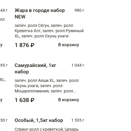
Жара в городе набор
44 г
980 г
NEW
олл
запеч. ролл Сёгун, запеч. ролл
Креветка Хот, запеч. ролл Румяный
XL, запеч. ролл Окунь унаги
1 876 ₽
ну
В корзину
Самурайский, 1кг
595 г
1 044 г
набор
XL,
запеч. ролл Аяши XL, запеч. ролл
Окунь унаги, запеч. ролл
Моцарелломания, запеч. ролл
Килиманджаро
1 638 ₽
ну
В корзину
Особый, 1,5кг набор
030 г
1 535 г
Спринг-ролл с креветкой, Цезарь