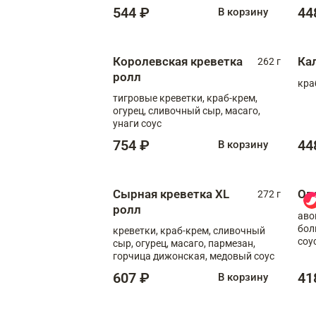
544 ₽
44
В корзину
Королевская креветка
Ка
262 г
ролл
кра
тигровые креветки, краб-крем,
огурец, сливочный сыр, масаго,
унаги соус
754 ₽
44
В корзину
Сырная креветка XL
Ов
272 г
ролл
аво
бол
креветки, краб-крем, сливочный
соу
сыр, огурец, масаго, пармезан,
горчица дижонская, медовый соус
607 ₽
41
В корзину