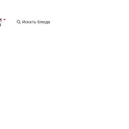
к
Искать блюда
0