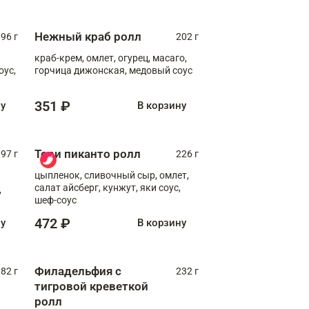
Нежный краб ролл
96 г
202 г
краб-крем, омлет, огурец, масаго,
оус,
горчица дижонская, медовый соус
351 ₽
ну
В корзину
Тори пиканто ролл
97 г
226 г
цыпленок, сливочный сыр, омлет,
салат айсберг, кунжут, яки соус,
,
шеф-соус
472 ₽
ну
В корзину
Филадельфия с
82 г
232 г
тигровой креветкой
ролл