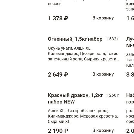
лосось
кре
зап
Кал
1 378 ₽
1 
В корзину
Огненный, 1,5кг набор
Лу
1 532 г
NE
Окунь унаги, Аяши XL,
Килиманджаро, Цезарь ролл, Токио
зап
запеченный ролл, Сырная креветка
тиг
XL
Кал
мас
2 649 ₽
3 
В корзину
зап
Сыр
Сыр
Красный дракон, 1,2кг
На
1 260 г
набор NEW
го
Аяши XL, Чиз краб запеч.ролл,
рол
Килиманджаро, Медовая креветка,
кре
Сырный XL
оре
рол
2 190 ₽
2 
В корзину
рол