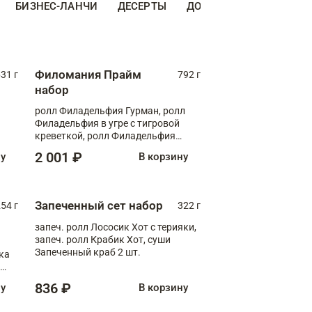
БИЗНЕС-ЛАНЧИ
ДЕСЕРТЫ
ДОПОЛНИТЕЛЬНО
Н
Филомания Прайм
31 г
792 г
набор
ролл Филадельфия Гурман, ролл
Филадельфия в угре с тигровой
креветкой, ролл Филадельфия
Прайм с двойным лососем
2 001 ₽
ну
В корзину
Запеченный сет набор
254 г
322 г
запеч. ролл Лососик Хот с терияки,
запеч. ролл Крабик Хот, суши
Запеченный краб 2 шт.
ка
ролл
836 ₽
ну
В корзину