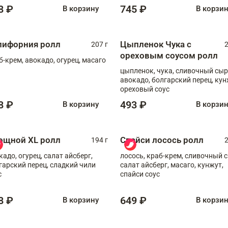
8 ₽
745 ₽
В корзину
В корзи
лифорния ролл
Цыпленок Чука с
207 г
2
ореховым соусом ролл
б-крем, авокадо, огурец, масаго
цыпленок, чука, сливочный сыр
авокадо, болгарский перец, кун
ореховый соус
8 ₽
493 ₽
В корзину
В корзи
ощной XL ролл
Спайси лосось ролл
194 г
2
кадо, огурец, салат айсберг,
лосось, краб-крем, сливочный с
гарский перец, сладкий чили
салат айсберг, масаго, кунжут,
с
спайси соус
8 ₽
649 ₽
В корзину
В корзи