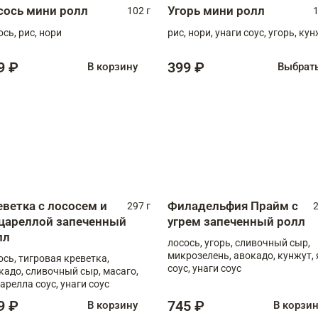
сось мини ролл
Угорь мини ролл
102 г
1
ось, рис, нори
рис, нори, унаги соус, угорь, ку
9 ₽
399 ₽
В корзину
Выбрат
еветка с лососем и
Филадельфия Прайм с
297 г
2
цареллой запеченный
угрем запеченный ролл
лл
лосось, угорь, сливочный сыр,
микрозелень, авокадо, кунжут, 
ось, тигровая креветка,
соус, унаги соус
кадо, сливочный сыр, масаго,
арелла соус, унаги соус
9 ₽
745 ₽
В корзину
В корзи