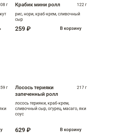
Крабик мини ролл
08 г
122 г
нжут
рис, нори, краб-крем, сливочный
сыр
259 ₽
ь
В корзину
Лосось терияки
59 г
217 г
запеченный ролл
лосось терияки, краб-крем,
яки
сливочный сыр, огурец, масаго, яки
соус
629 ₽
ну
В корзину