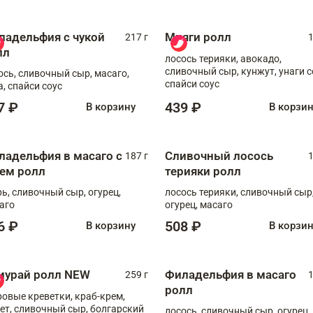
ладельфия с чукой
Мияги ролл
217 г
1
лл
лосось терияки, авокадо,
сливочный сыр, кунжут, унаги с
ось, сливочный сыр, масаго,
спайси соус
а, спайси соус
7 ₽
439 ₽
В корзину
В корзи
ладельфия в масаго с
Сливочный лосось
187 г
1
рем ролл
терияки ролл
рь, сливочный сыр, огурец,
лосось терияки, сливочный сыр
аго
огурец, масаго
6 ₽
508 ₽
В корзину
В корзи
мурай ролл NEW
Филадельфия в масаго
259 г
1
ролл
ровые креветки, краб-крем,
ет, сливочный сыр, болгарский
лосось, сливочный сыр, огурец,