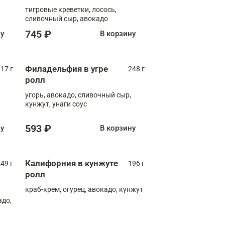
тигровые креветки, лосось,
сливочный сыр, авокадо
745 ₽
ну
В корзину
Филадельфия в угре
17 г
248 г
ролл
угорь, авокадо, сливочный сыр,
кунжут, унаги соус
593 ₽
ну
В корзину
Калифорния в кунжуте
49 г
196 г
ролл
краб-крем, огурец, авокадо, кунжут
адо,