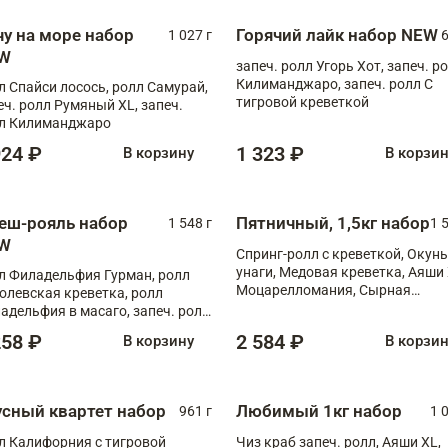
чу на море набор
Горячий лайк набор NEW
1 027 г
6
W
запеч. ролл Угорь Хот, запеч. р
Килиманджаро, запеч. ролл С
л Спайси лосось, ролл Самурай,
тигровой креветкой
еч. ролл Румяный XL, запеч.
л Килиманджаро
924 ₽
1 323 ₽
В корзину
В корзи
еш-рояль набор
Пятничный, 1,5кг набор
1 548 г
1 
W
Спринг-ролл с креветкой, Окунь
унаги, Медовая креветка, Аяши 
л Филадельфия Гурман, ролл
Моцарелломания, Сырная
олевская креветка, ролл
креветка XL
адельфия в масаго, запеч. ролл
ось Унаги XL, запеч. ролл
258 ₽
2 584 ₽
В корзину
В корзи
ровая креветка с моцареллой,
еч. ролл Эби краб с лососем
усный квартет набор
Любимый 1кг набор
961 г
1 
л Калифорния с тигровой
Чиз краб запеч. ролл, Аяши XL,