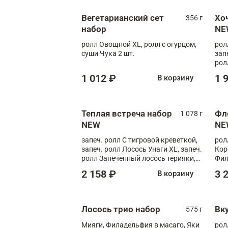
Вегетарианский сет
Хо
356 г
набор
NE
ролл Овощной XL, ролл с огурцом,
рол
суши Чука 2 шт.
зап
рол
1 012 ₽
1 
В корзину
Теплая встреча набор
Фл
1 078 г
NEW
NE
запеч. ролл С тигровой креветкой,
рол
запеч. ролл Лосось Унаги XL, запеч.
Кор
ролл Запеченный лосось терияки,
Фил
запеч. ролл Румяный XL
Лос
2 158 ₽
3 
В корзину
Тиг
зап
Лосось трио набор
Вк
575 г
Мияги, Филадельфия в масаго, Яки
рол