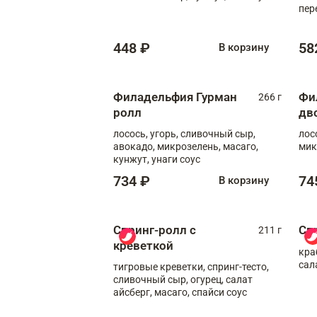
пер
мол
448 ₽
58
В корзину
Филадельфия Гурман
Фи
266 г
ролл
дв
лосось, угорь, сливочный сыр,
лос
авокадо, микрозелень, масаго,
мик
кунжут, унаги соус
734 ₽
74
В корзину
Спринг-ролл с
Сп
211 г
креветкой
кра
сал
тигровые креветки, спринг-тесто,
сливочный сыр, огурец, салат
айсберг, масаго, спайси соус