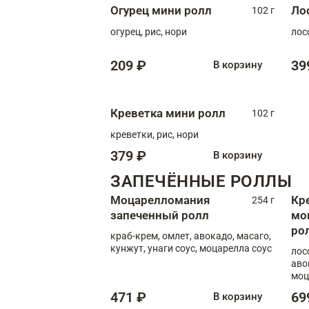
Огурец мини ролл
Ло
102 г
огурец, рис, нори
лос
209 ₽
39
В корзину
Креветка мини ролл
102 г
креветки, рис, нори
379 ₽
В корзину
ЗАПЕЧЁННЫЕ РОЛЛЫ
Моцарелломания
Кр
254 г
запеченный ролл
мо
ро
краб-крем, омлет, авокадо, масаго,
кунжут, унаги соус, моцарелла соус
лос
аво
моц
471 ₽
69
В корзину