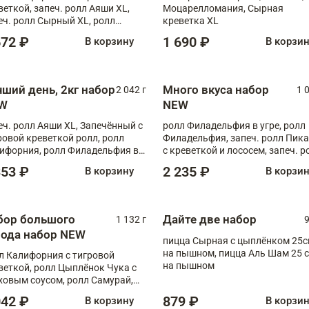
веткой, запеч. ролл Аяши XL,
Моцарелломания, Сырная
еч. ролл Сырный XL, ролл
креветка XL
ифорния
672 ₽
1 690 ₽
В корзину
В корзи
чший день, 2кг набор
Много вкуса набор
2 042 г
1 
W
NEW
еч. ролл Аяши XL, Запечённый с
ролл Филадельфия в угре, ролл
ровой креветкой ролл, ролл
Филадельфия, запеч. ролл Пик
ифорния, ролл Филадельфия в
с креветкой и лососем, запеч. р
аго, запеч. ролл Румяный XL,
С тигровой креветкой
353 ₽
2 235 ₽
В корзину
В корзи
еч. ролл Моцарелломания, ролл
ная креветка XL, запеч. ролл
ный XL
бор большого
Дайте две набор
1 132 г
9
рода набор NEW
пицца Сырная с цыплёнком 25
на пышном, пицца Аль Шам 25 см
л Калифорния с тигровой
на пышном
веткой, ролл Цыплёнок Чука с
ховым соусом, ролл Самурай,
л Шиитаке пиканто, Спринг-
042 ₽
879 ₽
В корзину
В корзи
л с крабом