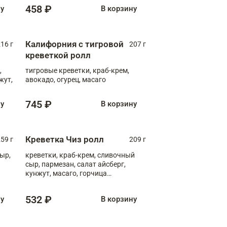
458 ₽
ну
В корзину
Калифорния с тигровой
16 г
207 г
креветкой ролл
,
тигровые креветки, краб-крем,
жут,
авокадо, огурец, масаго
745 ₽
ну
В корзину
Креветка Чиз ролл
59 г
209 г
ыр,
креветки, краб-крем, сливочный
сыр, пармезан, салат айсберг,
кунжут, масаго, горчица
дижонская, медовый соус
532 ₽
ну
В корзину