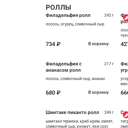
РОЛЛЫ
Филадельфия ролл
Фи
242 г
ро
лосось, огурец, сливочный сыр
лос
чук
734 ₽
42
В корзину
Филадельфия с
Фи
217 г
ананасом ролл
уг
лосось, сливочный сыр, ананас
уго
мас
680 ₽
66
В корзину
Шиитаке пиканто ролл
Са
249 г
шиитаке терияки, краб-крем, омлет,
тиг
сливочный сыр, кунжут, яки соус
омл