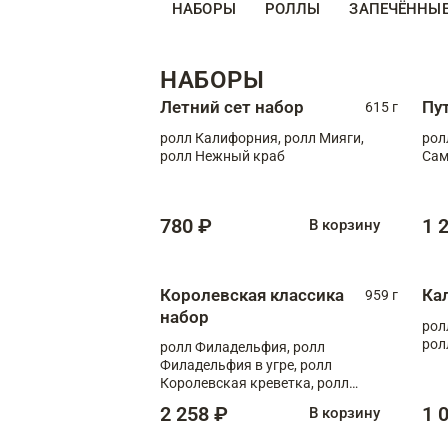
НАБОРЫ
РОЛЛЫ
ЗАПЕЧЁННЫ
НАБОРЫ
Летний сет набор
Пу
615 г
ролл Калифорния, ролл Мияги,
рол
ролл Нежный краб
Сам
780 ₽
1 
В корзину
Королевская классика
Ка
959 г
набор
рол
рол
ролл Филадельфия, ролл
Филадельфия в угре, ролл
Королевская креветка, ролл
Калифорния
2 258 ₽
1 
В корзину