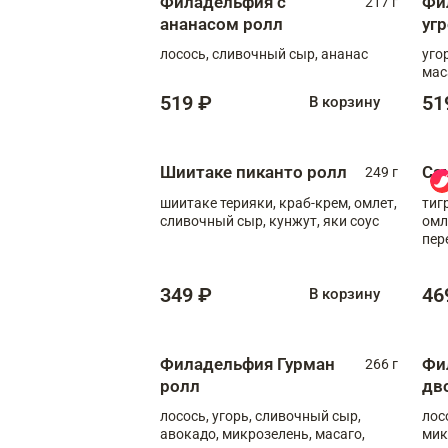
Филадельфия с
Фи
217 г
ананасом ролл
уг
лосось, сливочный сыр, ананас
уго
мас
519 ₽
51
В корзину
Шиитаке пиканто ролл
Са
249 г
шиитаке терияки, краб-крем, омлет,
тиг
сливочный сыр, кунжут, яки соус
омл
пер
мол
349 ₽
46
В корзину
Филадельфия Гурман
Фи
266 г
ролл
дв
лосось, угорь, сливочный сыр,
лос
авокадо, микрозелень, масаго,
мик