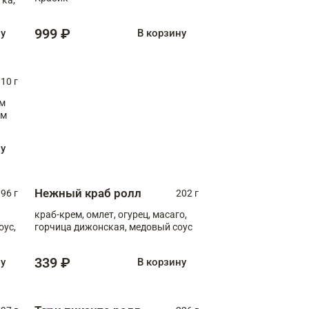
999 ₽
ну
В корзину
10 г
см
ну
Нежный краб ролл
96 г
202 г
краб-крем, омлет, огурец, масаго,
оус,
горчица дижонская, медовый соус
339 ₽
ну
В корзину