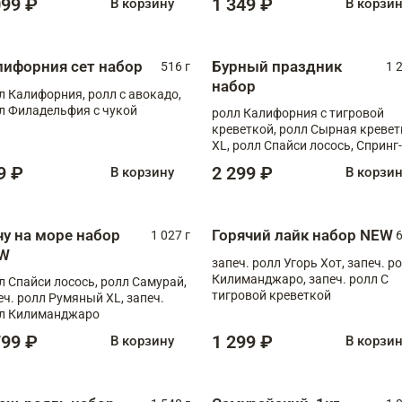
099 ₽
1 349 ₽
В корзину
В корзи
лифорния сет набор
Бурный праздник
516 г
1 
набор
л Калифорния, ролл с авокадо,
л Филадельфия с чукой
ролл Калифорния с тигровой
креветкой, ролл Сырная кревет
XL, ролл Спайси лосось, Спринг-
ролл с угрем и лососем, запеч. 
9 ₽
2 299 ₽
В корзину
В корзи
Медовая креветка
чу на море набор
Горячий лайк набор NEW
1 027 г
6
W
запеч. ролл Угорь Хот, запеч. р
Килиманджаро, запеч. ролл С
л Спайси лосось, ролл Самурай,
тигровой креветкой
еч. ролл Румяный XL, запеч.
л Килиманджаро
799 ₽
1 299 ₽
В корзину
В корзи