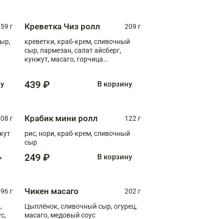
Креветка Чиз ролл
59 г
209 г
ыр,
креветки, краб-крем, сливочный
сыр, пармезан, салат айсберг,
кунжут, масаго, горчица
дижонская, медовый соус
439 ₽
ну
В корзину
Крабик мини ролл
08 г
122 г
нжут
рис, нори, краб-крем, сливочный
сыр
249 ₽
ь
В корзину
Чикен масаго
96 г
202 г
,
Цыплёнок, сливочный сыр, огурец,
масаго, медовый соус