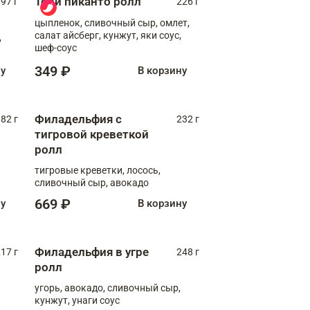
Тори пиканто ролл
97 г
226 г
цыпленок, сливочный сыр, омлет,
салат айсберг, кунжут, яки соус,
,
шеф-соус
349 ₽
ну
В корзину
Филадельфия с
82 г
232 г
тигровой креветкой
ролл
тигровые креветки, лосось,
сливочный сыр, авокадо
669 ₽
ну
В корзину
Филадельфия в угре
17 г
248 г
ролл
угорь, авокадо, сливочный сыр,
кунжут, унаги соус