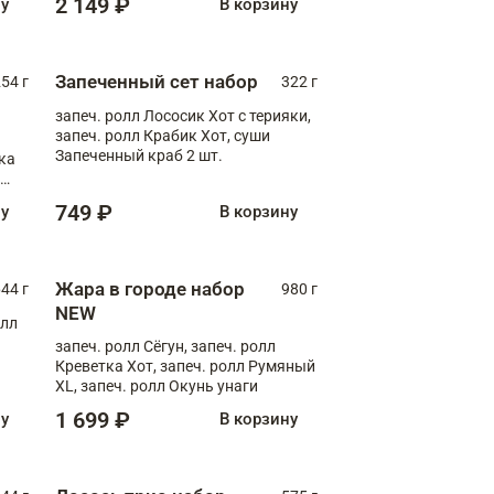
2 149 ₽
ну
В корзину
Запеченный сет набор
254 г
322 г
запеч. ролл Лососик Хот с терияки,
запеч. ролл Крабик Хот, суши
Запеченный краб 2 шт.
ка
ролл
749 ₽
ну
В корзину
Жара в городе набор
44 г
980 г
NEW
олл
запеч. ролл Сёгун, запеч. ролл
Креветка Хот, запеч. ролл Румяный
XL, запеч. ролл Окунь унаги
1 699 ₽
ну
В корзину