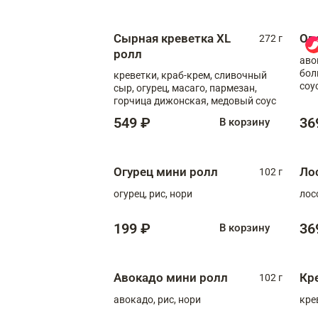
Сырная креветка XL
Ов
272 г
ролл
аво
бол
креветки, краб-крем, сливочный
соу
сыр, огурец, масаго, пармезан,
горчица дижонская, медовый соус
549 ₽
36
В корзину
Огурец мини ролл
Ло
102 г
огурец, рис, нори
лос
199 ₽
36
В корзину
Авокадо мини ролл
Кр
102 г
авокадо, рис, нори
кре