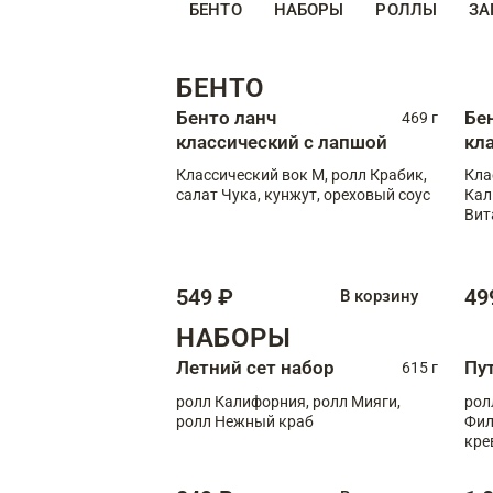
БЕНТО
НАБОРЫ
РОЛЛЫ
ЗА
БЕНТО
Бенто ланч
Бе
469 г
классический с лапшой
кл
Классический вок М, ролл Крабик,
Кла
салат Чука, кунжут, ореховый соус
Кал
Вит
549 ₽
49
В корзину
НАБОРЫ
Летний сет набор
Пу
615 г
ролл Калифорния, ролл Мияги,
рол
ролл Нежный краб
Фил
кре