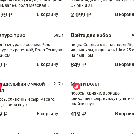
и, запеч. ролл Медовая
Сырный XL
ветка, ролл Филадельфия с
399 ₽
2 099 ₽
В корзину
В корзи
ой
мпура трио
Дайте две набор
682 г
9
л Темпура с лососем, Ролл
пицца Сырная с цыплёнком 25
пура с креветкой, Ролл Темпура
на пышном, пицца Аль Шам 25 см
рабом
на пышном
9 ₽
849 ₽
В корзину
В корзи
ладельфия с чукой
Мияги ролл
217 г
1
лл
лосось терияки, авокадо,
сливочный сыр, кунжут, унаги с
ось, сливочный сыр, масаго,
спайси соус
а, спайси соус
9 ₽
419 ₽
В корзину
В корзи