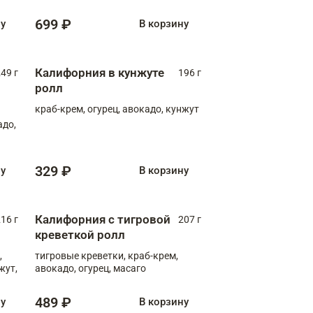
699 ₽
ну
В корзину
Калифорния в кунжуте
49 г
196 г
ролл
краб-крем, огурец, авокадо, кунжут
адо,
329 ₽
ну
В корзину
Калифорния с тигровой
16 г
207 г
креветкой ролл
,
тигровые креветки, краб-крем,
жут,
авокадо, огурец, масаго
489 ₽
ну
В корзину