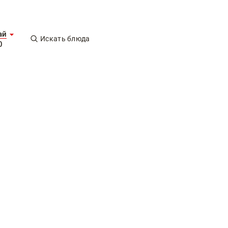
ай
Искать блюда
0