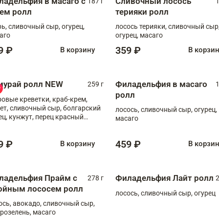
ладельфия в масаго с
Сливочный лосось
187 г
1
рем ролл
терияки ролл
рь, сливочный сыр, огурец,
лосось терияки, сливочный сыр
аго
огурец, масаго
9 ₽
359 ₽
В корзину
В корзи
мурай ролл NEW
Филадельфия в масаго
259 г
1
ролл
ровые креветки, краб-крем,
ет, сливочный сыр, болгарский
лосось, сливочный сыр, огурец,
ец, кунжут, перец красный
масаго
отый, масаго, шеф-соус
9 ₽
459 ₽
В корзину
В корзи
ладельфия Прайм с
Филадельфия Лайт ролл
278 г
2
ойным лососем ролл
лосось, сливочный сыр, огурец
ось, авокадо, сливочный сыр,
розелень, масаго