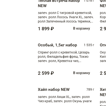
Теплая встреча набор
Фл
1 078 г
NEW
NE
запеч. ролл С тигровой креветкой,
рол
запеч. ролл Лосось Унаги XL, запеч.
Кор
ролл Запеченный лосось терияки,
Фил
запеч. ролл Румяный XL
Лос
1 899 ₽
2 
В корзину
Тиг
зап
Особый, 1,5кг набор
Ог
1 535 г
Спринг-ролл с креветкой, Цезарь
Оку
ролл, Филадельфия фреш, Токио
Кил
запеч. ролл, Креветка чиз,
зап
Запечённый лосось терияки,
XL
Флорида
2 599 ₽
2 
В корзину
Хайп набор NEW
Хи
789 г
NE
запеч. ролл Аяши XL, запеч. ролл
Чиз краб, запеч. ролл Окунь унаги
рол
Кал