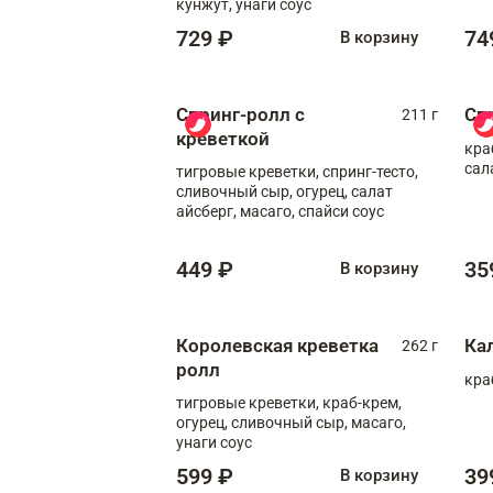
кунжут, унаги соус
729 ₽
74
В корзину
Спринг-ролл с
Сп
211 г
креветкой
кра
сал
тигровые креветки, спринг-тесто,
сливочный сыр, огурец, салат
айсберг, масаго, спайси соус
449 ₽
35
В корзину
Королевская креветка
Ка
262 г
ролл
кра
тигровые креветки, краб-крем,
огурец, сливочный сыр, масаго,
унаги соус
599 ₽
39
В корзину