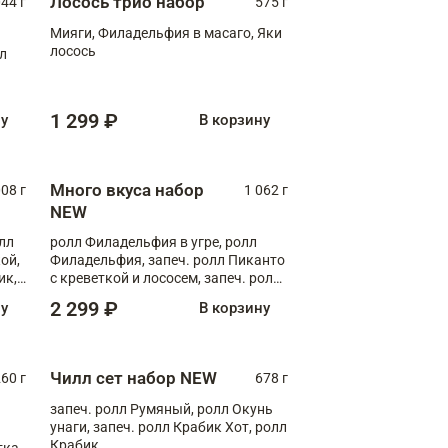
Лосось трио набор
044 г
575 г
Мияги, Филадельфия в масаго, Яки
лосось
лл
1 299 ₽
ну
В корзину
Много вкуса набор
008 г
1 062 г
NEW
лл
ролл Филадельфия в угре, ролл
ой,
Филадельфия, запеч. ролл Пиканто
ик,
с креветкой и лососем, запеч. ролл
С тигровой креветкой
2 299 ₽
ну
В корзину
Чилл сет набор NEW
260 г
678 г
запеч. ролл Румяный, ролл Окунь
унаги, запеч. ролл Крабик Хот, ролл
Крабик
ка,