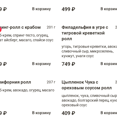
9 ₽
499 ₽
В корзину
В корзи
ринг-ролл с крабом
Филадельфия в угре с
201 г
2
тигровой креветкой
б-крем, спринг-тесто, огурец,
ролл
ат айсберг, масаго, спайси соус
угорь, тигровые креветки, авок
сливочный сыр, микрозелень,
кунжут, унаги соус
9 ₽
749 ₽
В корзину
В корзи
лифорния ролл
Цыпленок Чука с
207 г
2
ореховым соусом ролл
б-крем, авокадо, огурец, масаго
цыпленок, чука, сливочный сыр
авокадо, болгарский перец, кун
ореховый соус
9 ₽
409 ₽
В корзину
В корзи