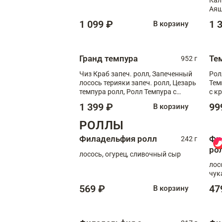
Аяш
кре
1 099 ₽
1 
В корзину
чук
Гранд темпура
Те
952 г
Чиз Краб запеч. ролл, Запеченный
Рол
лосось терияки запеч. ролл, Цезарь
Тем
темпура ролл, Ролл Темпура с
с к
креветкой
1 399 ₽
99
В корзину
РОЛЛЫ
Филадельфия ролл
Фи
242 г
ро
лосось, огурец, сливочный сыр
лос
чук
569 ₽
47
В корзину