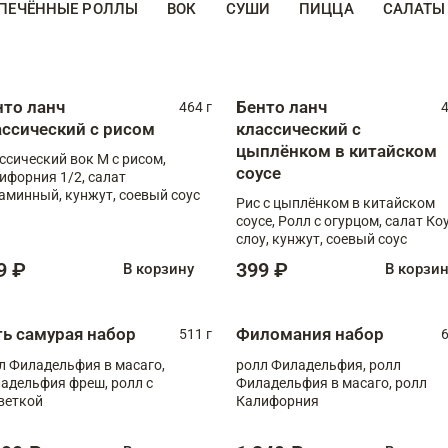
ПЕЧЁННЫЕ РОЛЛЫ
ВОК
СУШИ
ПИЦЦА
САЛАТЫ
нто ланч
Бенто ланч
464 г
4
ассический с рисом
классический с
цыплёнком в китайском
ссический вок М с рисом,
соусе
ифорния 1/2, салат
аминный, кунжут, соевый соус
Рис с цыплёнком в китайском
соусе, Ролл с огурцом, салат Ко
слоу, кунжут, соевый соус
9 ₽
399 ₽
В корзину
В корзи
ть самурая набор
Филомания набор
511 г
6
л Филадельфия в масаго,
ролл Филадельфия, ролл
адельфия фреш, ролл с
Филадельфия в масаго, ролл
веткой
Калифорния