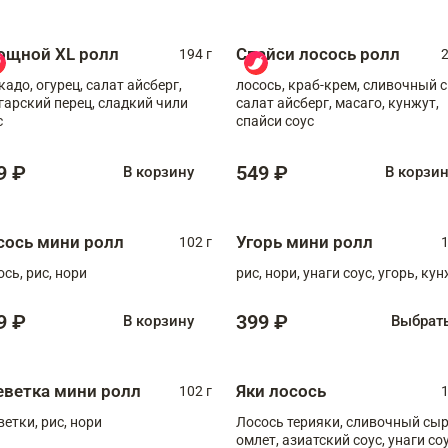
ощной XL ролл
Спайси лосось ролл
194 г
2
кадо, огурец, салат айсберг,
лосось, краб-крем, сливочный с
гарский перец, сладкий чили
салат айсберг, масаго, кунжут,
с
спайси соус
9 ₽
549 ₽
В корзину
В корзи
сось мини ролл
Угорь мини ролл
102 г
1
ось, рис, нори
рис, нори, унаги соус, угорь, ку
9 ₽
399 ₽
В корзину
Выбрат
еветка мини ролл
Яки лосось
102 г
1
ветки, рис, нори
Лосось терияки, сливочный сыр
омлет, азиатский соус, унаги соус,