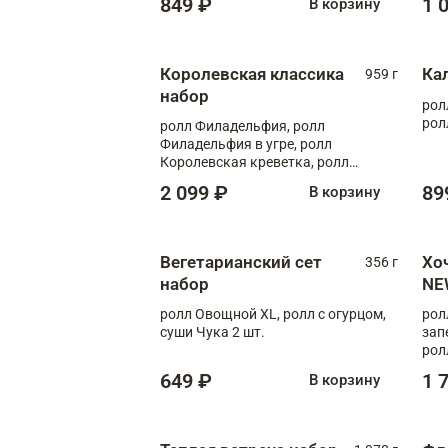
849 ₽
1 
В корзину
Королевская классика
Ка
959 г
набор
рол
рол
ролл Филадельфия, ролл
Филадельфия в угре, ролл
Королевская креветка, ролл
Калифорния
2 099 ₽
89
В корзину
Вегетарианский сет
Хо
356 г
набор
NE
ролл Овощной XL, ролл с огурцом,
рол
суши Чука 2 шт.
зап
рол
649 ₽
1 
В корзину