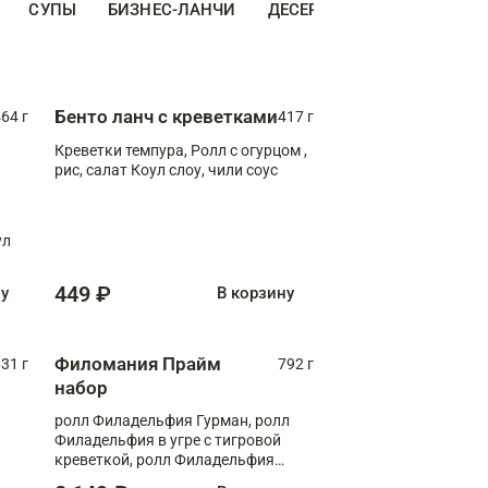
СУПЫ
БИЗНЕС-ЛАНЧИ
ДЕСЕРТЫ
ДОПОЛНИТЕ
Бенто ланч с креветками
64 г
417 г
Креветки темпура, Ролл с огурцом ,
рис, салат Коул слоу, чили соус
ул
449 ₽
ну
В корзину
Филомания Прайм
31 г
792 г
набор
ролл Филадельфия Гурман, ролл
Филадельфия в угре с тигровой
креветкой, ролл Филадельфия
Прайм с двойным лососем