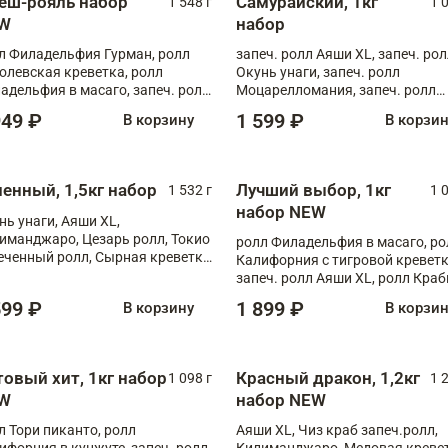
еш-рояль набор
Самурайский, 1кг
1 548 г
1 
W
набор
л Филадельфия Гурман, ролл
запеч. ролл Аяши XL, запеч. ро
олевская креветка, ролл
Окунь унаги, запеч. ролл
адельфия в масаго, запеч. ролл
Моцарелломания, запеч. ролл
ось Унаги XL, запеч. ролл
Килиманджаро
949 ₽
1 599 ₽
В корзину
В корзи
ровая креветка с моцареллой,
еч. ролл Эби краб с лососем
ненный, 1,5кг набор
Лучший выбор, 1кг
1 532 г
1 
набор NEW
нь унаги, Аяши XL,
иманджаро, Цезарь ролл, Токио
ролл Филадельфия в масаго, ро
еченный ролл, Сырная креветка
Калифорния с тигровой креветк
запеч. ролл Аяши XL, ролл Краб
запеч. ролл Лосось терияки
599 ₽
1 899 ₽
В корзину
В корзи
товый хит, 1кг набор
Красный дракон, 1,2кг
1 098 г
1 
W
набор NEW
л Тори пиканто, ролл
Аяши XL, Чиз краб запеч.ролл,
ифорния в кунжуте, запеч. ролл
Килиманджаро, Медовая кревет