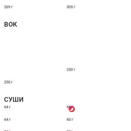
269 г
305 г
ВОК
230 г
250 г
СУШИ
64 г
66 г
64 г
60 г