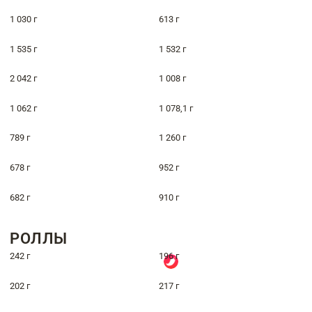
1 030 г
613 г
1 535 г
1 532 г
2 042 г
1 008 г
1 062 г
1 078,1 г
789 г
1 260 г
678 г
952 г
682 г
910 г
РОЛЛЫ
242 г
196 г
202 г
217 г