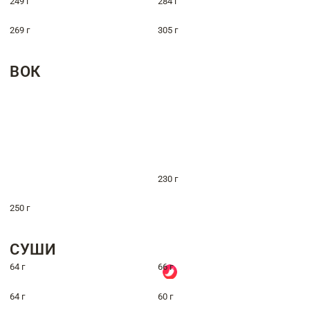
249 г
284 г
269 г
305 г
ВОК
230 г
250 г
СУШИ
64 г
66 г
64 г
60 г