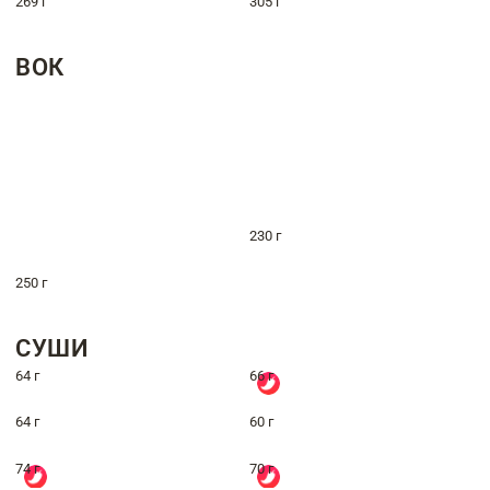
269 г
305 г
ВОК
230 г
250 г
СУШИ
64 г
66 г
64 г
60 г
74 г
70 г