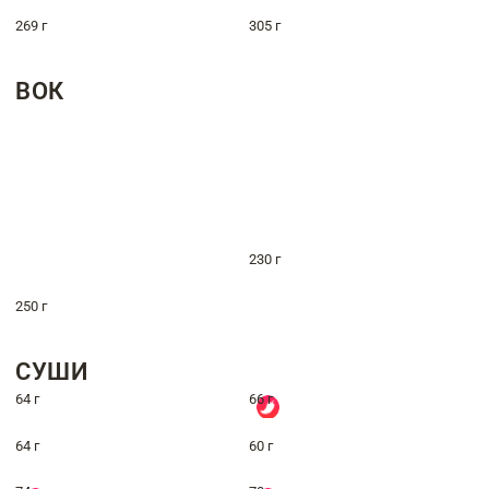
269 г
305 г
ВОК
230 г
250 г
СУШИ
64 г
66 г
64 г
60 г