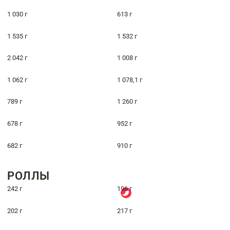
1 030 г
613 г
1 535 г
1 532 г
2 042 г
1 008 г
1 062 г
1 078,1 г
789 г
1 260 г
678 г
952 г
682 г
910 г
РОЛЛЫ
242 г
196 г
202 г
217 г