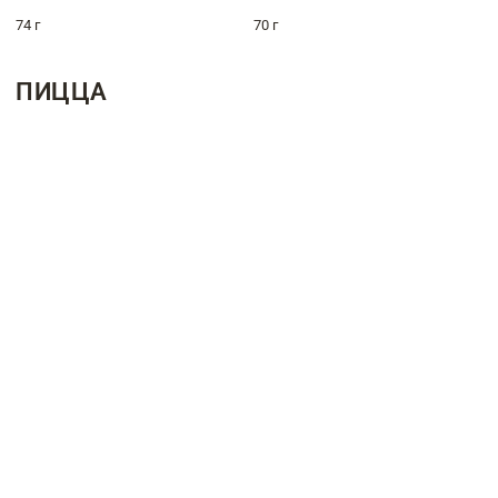
74 г
70 г
ПИЦЦА