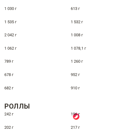
1 030 г
613 г
1 535 г
1 532 г
2 042 г
1 008 г
1 062 г
1 078,1 г
789 г
1 260 г
678 г
952 г
682 г
910 г
РОЛЛЫ
242 г
196 г
202 г
217 г