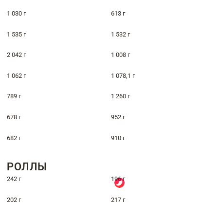
1 030 г
613 г
1 535 г
1 532 г
2 042 г
1 008 г
1 062 г
1 078,1 г
789 г
1 260 г
678 г
952 г
682 г
910 г
РОЛЛЫ
242 г
196 г
202 г
217 г