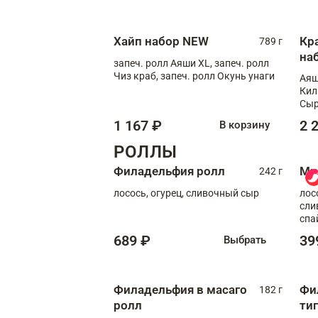
Сырная креветка XL, запеч. ролл
Сырный XL
Хайп набор NEW
Кр
789 г
на
запеч. ролл Аяши XL, запеч. ролл
Чиз краб, запеч. ролл Окунь унаги
Аяш
Кил
Сыр
1 167 ₽
2 
В корзину
РОЛЛЫ
Филадельфия ролл
Ми
242 г
лосось, огурец, сливочный сыр
лос
сли
спа
689 ₽
39
Выбрать
Филадельфия в масаго
Фи
182 г
ролл
ти