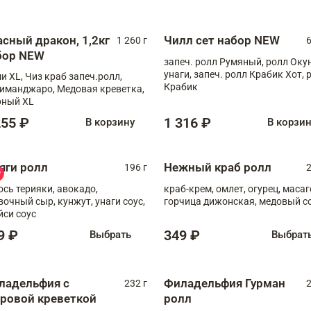
асный дракон, 1,2кг
Чилл сет набор NEW
1 260 г
6
бор NEW
запеч. ролл Румяный, ролл Оку
унаги, запеч. ролл Крабик Хот, 
и XL, Чиз краб запеч.ролл,
Крабик
иманджаро, Медовая креветка,
ный XL
255 ₽
1 316 ₽
В корзину
В корзи
яги ролл
Нежный краб ролл
196 г
2
ось терияки, авокадо,
краб-крем, омлет, огурец, масаг
вочный сыр, кунжут, унаги соус,
горчица дижонская, медовый с
йси соус
9 ₽
349 ₽
Выбрать
Выбрат
ладельфия с
Филадельфия Гурман
232 г
2
гровой креветкой
ролл