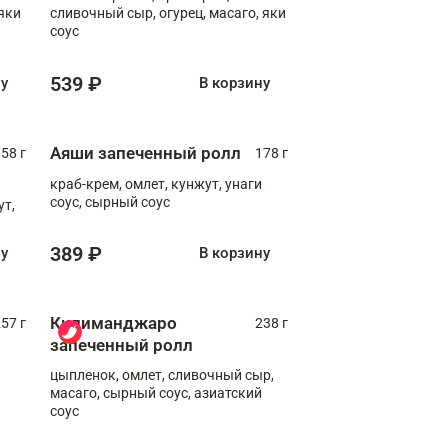
яки
сливочный сыр, огурец, масаго, яки
соус
539 ₽
ну
В корзину
Аяши запеченный ролл
58 г
178 г
краб-крем, омлет, кунжут, унаги
соус, сырный соус
ут,
389 ₽
ну
В корзину
Килиманджаро
57 г
238 г
запеченный ролл
цыпленок, омлет, сливочный сыр,
масаго, сырный соус, азиатский
соус