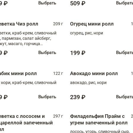
9 ₽
509 ₽
Выбрать
Выбрат
еветка Чиз ролл
Огурец мини ролл
209 г
1
ветки, краб-крем, сливочный
огурец, рис, нори
, пармезан, салат айсберг,
жут, масаго, горчица
онская, медовый соус
9 ₽
199 ₽
Выбрать
Выбрат
абик мини ролл
Авокадо мини ролл
122 г
1
, нори, краб-крем, сливочный
авокадо, рис, нори
9 ₽
239 ₽
Выбрать
Выбрат
еветка с лососем и
Филадельфия Прайм с
297 г
2
цареллой запеченный
угрем запеченный ролл
лл
лосось, угорь, сливочный сыр,