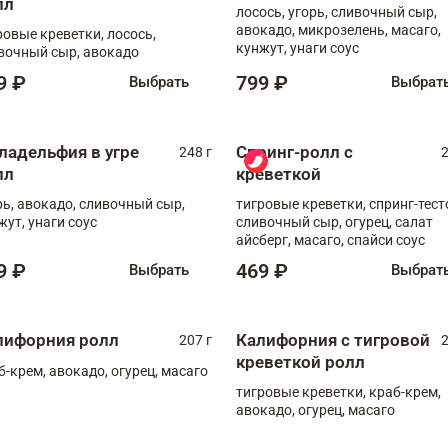
лл
лосось, угорь, сливочный сыр,
авокадо, микрозелень, масаго,
ровые креветки, лосось,
кунжут, унаги соус
вочный сыр, авокадо
9 ₽
799 ₽
Выбрать
Выбрат
ладельфия в угре
Спринг-ролл с
248 г
2
лл
креветкой
рь, авокадо, сливочный сыр,
тигровые креветки, спринг-тест
жут, унаги соус
сливочный сыр, огурец, салат
айсберг, масаго, спайси соус
9 ₽
469 ₽
Выбрать
Выбрат
лифорния ролл
Калифорния с тигровой
207 г
2
креветкой ролл
б-крем, авокадо, огурец, масаго
тигровые креветки, краб-крем,
авокадо, огурец, масаго