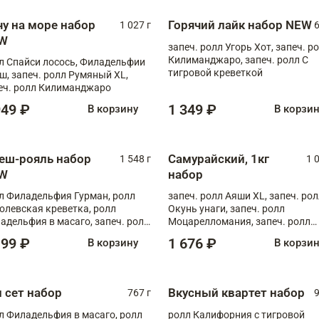
чу на море набор
Горячий лайк набор NEW
1 027 г
6
W
запеч. ролл Угорь Хот, запеч. р
Килиманджаро, запеч. ролл С
л Спайси лосось, Филадельфии
тигровой креветкой
ш, запеч. ролл Румяный XL,
еч. ролл Килиманджаро
949 ₽
1 349 ₽
В корзину
В корзи
еш-рояль набор
Самурайский, 1кг
1 548 г
1 
W
набор
л Филадельфия Гурман, ролл
запеч. ролл Аяши XL, запеч. ро
олевская креветка, ролл
Окунь унаги, запеч. ролл
адельфия в масаго, запеч. ролл
Моцарелломания, запеч. ролл
ось Унаги XL, запеч. ролл
Килиманджаро
199 ₽
1 676 ₽
В корзину
В корзи
ровая креветка с моцареллой,
еч. ролл Эби краб с лососем
п сет набор
Вкусный квартет набор
767 г
9
л Филадельфия в масаго, ролл
ролл Калифорния с тигровой