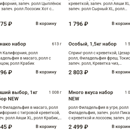
ифорния, запеч. ролл Цыплёнок
креветкой, запеч. ролл Аяши XL
, запеч. ролл Лососик Хот с
запеч. ролл Сырный XL, ролл
ияки , запеч. ролл Крабик Хот
Калифорния
775 ₽
1 796 ₽
В корзину
В корзи
нако набор
Особый, 1,5кг набор
613 г
1 
л Калифорния, ролл
Спринг-ролл с креветкой, Цезар
адельфия в масаго, ролл с
ролл, Филадельфия фреш, Токи
рцом, ролл Крабик
запеч. ролл, Креветка чиз,
Запечённый лосось терияки,
296 ₽
2 803 ₽
В корзину
В корзи
Флорида
чший выбор, 1кг
Много вкуса набор
1 008 г
1 
бор NEW
NEW
л Филадельфия в масаго, ролл
ролл Филадельфия в угре, ролл
ифорния с тигровой креветкой,
Филадельфия, запеч. ролл Пик
еч. ролл Аяши XL, ролл Крабик,
с креветкой и лососем, запеч. р
еч. ролл Лосось терияки
С тигровой креветкой
045 ₽
2 499 ₽
В корзину
В корзи