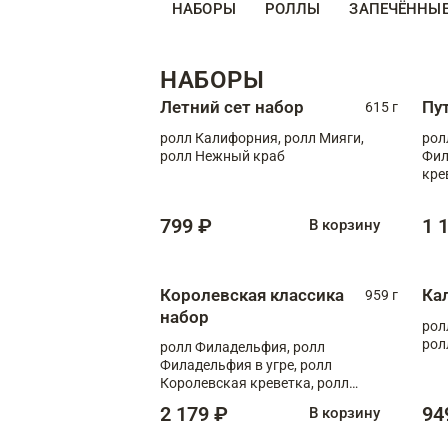
НАБОРЫ
РОЛЛЫ
ЗАПЕЧЁННЫ
НАБОРЫ
Летний сет набор
Пу
615 г
ролл Калифорния, ролл Мияги,
рол
ролл Нежный краб
Фил
кре
799 ₽
1 
В корзину
Королевская классика
Ка
959 г
набор
рол
рол
ролл Филадельфия, ролл
Филадельфия в угре, ролл
Королевская креветка, ролл
Калифорния
2 179 ₽
94
В корзину