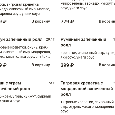
микрозелень, авокадо, кунжут, 
ось, тигровая креветка,
соус, унаги соус
кадо, сливочный сыр, масаго,
арелла соус, унаги соус
9 ₽
779 ₽
В корзину
В корзи
гун запеченный ролл
Румяный запеченный
297 г
1
ролл
ровые креветки, окунь, краб-
м, сливочный сыр, моцарелла,
креветки, сливочный сыр, кунж
рец, масаго, яки соус, спайси
яки соус, унаги соус
, унаги соус
9 ₽
399 ₽
В корзину
В корзи
ши с угрем
Тигровая креветка с
173 г
2
печённый ролл
моцареллой запеченный
ролл
б-крем, угорь, кунжут, сырный
, унаги соус
тигровые креветки, сливочный
сыр, огурец, масаго, моцарелла
соус