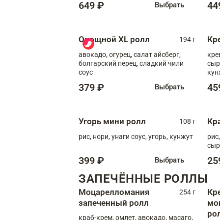
649 ₽
44
Выбрать
Овощной XL ролл
Кр
194 г
авокадо, огурец, салат айсберг,
кре
болгарский перец, сладкий чили
сыр
соус
кун
диж
379 ₽
45
Выбрать
Угорь мини ролл
Кр
108 г
рис, нори, унаги соус, угорь, кунжут
рис
сыр
399 ₽
25
Выбрать
ЗАПЕЧЁННЫЕ РОЛЛЫ
Моцарелломания
Кр
254 г
запеченный ролл
мо
ро
краб-крем, омлет, авокадо, масаго,