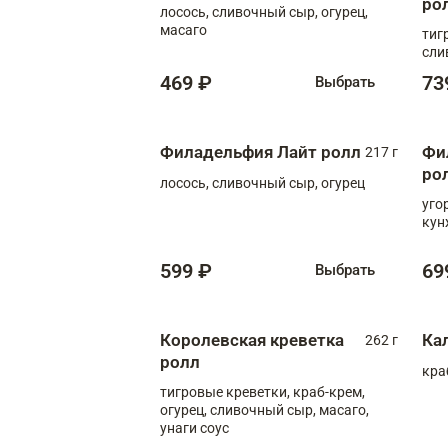
ро
лосось, сливочный сыр, огурец,
масаго
тиг
сли
469 ₽
73
Выбрать
Филадельфия Лайт ролл
Фи
217 г
ро
лосось, сливочный сыр, огурец
уго
кун
599 ₽
69
Выбрать
Королевская креветка
Ка
262 г
ролл
кра
тигровые креветки, краб-крем,
огурец, сливочный сыр, масаго,
унаги соус