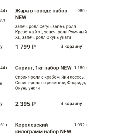
Жара в городе набор
44 г
980 г
NEW
олл
запеч. ролл Сёгун, запеч. ролл
Креветка Хот, запеч. ролл Румяный
XL, запеч. ролл Окунь унаги
1 799 ₽
ну
В корзину
Спринг, 1кг набор NEW
044 г
1 180 г
Спринг-ролл с крабом, Яки лосось,
Спринг-ролл с креветкой, Флорида,
лл
Окунь унаги
2 395 ₽
ну
В корзину
Королевский
61 г
1 092 г
килограмм набор NEW