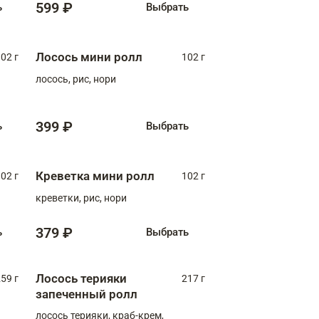
599 ₽
ь
Выбрать
Лосось мини ролл
02 г
102 г
лосось, рис, нори
399 ₽
ь
Выбрать
Креветка мини ролл
02 г
102 г
креветки, рис, нори
379 ₽
ь
Выбрать
Лосось терияки
59 г
217 г
запеченный ролл
лосось терияки, краб-крем,