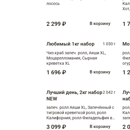
лосось
Кал
Хот
тер
2 299 ₽
1 
В корзину
Любимый 1кг набор
Мо
1 030 г
Чиз краб запеч. ролл, Аяши XL,
рол
Моцарелломания, Сырная
Фил
креветка XL
огу
1 696 ₽
1 
В корзину
Лучший день, 2кг набор
Лу
2 042 г
NEW
на
запеч. ролл Аяши XL, Запечённый с
рол
тигровой креветкой ролл, ролл
Кал
Калифорния, ролл Филадельфия в
зап
масаго, запеч. ролл Румяный XL,
зап
3 099 ₽
2 
В корзину
запеч. ролл Моцарелломания, ролл