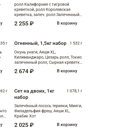
,
ролл Калифорния с тигровой
креветкой, ролл Королевская
креветка, запеч. ролл Запеченный
лосось терияки, запеч. ролл Аяши
2 255 ₽
ну
В корзину
XL, запеч. ролл Крабик Хот
Огненный, 1,5кг набор
535 г
1 532 г
ь
Окунь унаги, Аяши XL,
о
Килиманджаро, Цезарь ролл, Токио
запеченный ролл, Сырная креветка
XL
2 674 ₽
ну
В корзину
Сет на двоих, 1кг
062 г
1 078,1 г
набор
Запечённый лосось терияки, Мияги,
анто
Филадельфия фреш, Аяши XL,
олл
Крабик Хот
2 025 ₽
ну
В корзину