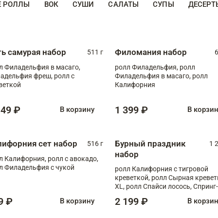
Е РОЛЛЫ
ВОК
СУШИ
САЛАТЫ
СУПЫ
ДЕСЕРТ
ть самурая набор
Филомания набор
511 г
6
л Филадельфия в масаго,
ролл Филадельфия, ролл
адельфия фреш, ролл с
Филадельфия в масаго, ролл
веткой
Калифорния
149 ₽
1 399 ₽
В корзину
В корзи
лифорния сет набор
Бурный праздник
516 г
1 
набор
л Калифорния, ролл с авокадо,
л Филадельфия с чукой
ролл Калифорния с тигровой
креветкой, ролл Сырная кревет
XL, ролл Спайси лосось, Спринг-
ролл с угрем и лососем, запеч. 
9 ₽
2 199 ₽
В корзину
В корзи
Медовая креветка