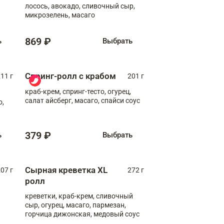
лосось, авокадо, сливочный сыр,
микрозелень, масаго
869 ₽
ь
Выбрать
Спринг-ролл с крабом
11 г
201 г
краб-крем, спринг-тесто, огурец,
салат айсберг, масаго, спайси соус
о,
379 ₽
ь
Выбрать
Сырная креветка XL
07 г
272 г
ролл
креветки, краб-крем, сливочный
сыр, огурец, масаго, пармезан,
горчица дижонская, медовый соус