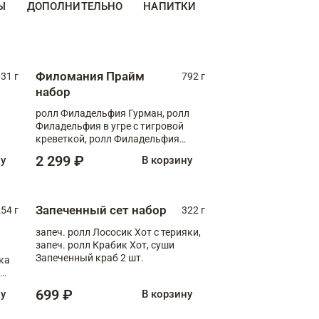
Ы
ДОПОЛНИТЕЛЬНО
НАПИТКИ
Филомания Прайм
31 г
792 г
набор
ролл Филадельфия Гурман, ролл
Филадельфия в угре с тигровой
креветкой, ролл Филадельфия
Прайм с двойным лососем
2 299 ₽
ну
В корзину
Запеченный сет набор
254 г
322 г
запеч. ролл Лососик Хот с терияки,
запеч. ролл Крабик Хот, суши
Запеченный краб 2 шт.
ка
ролл
699 ₽
ну
В корзину