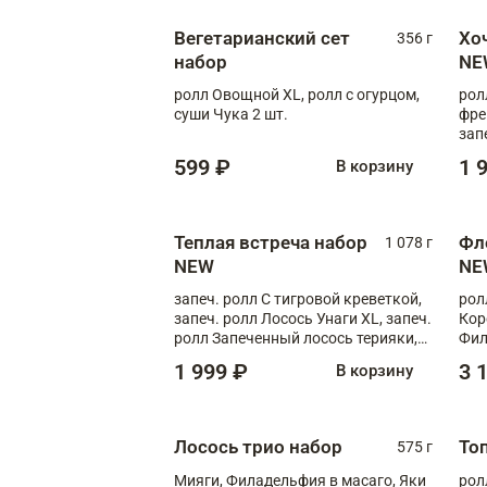
Вегетарианский сет
Хо
356 г
набор
NE
ролл Овощной XL, ролл с огурцом,
рол
суши Чука 2 шт.
фре
зап
599 ₽
1 
В корзину
Теплая встреча набор
Фл
1 078 г
NEW
NE
запеч. ролл С тигровой креветкой,
рол
запеч. ролл Лосось Унаги XL, запеч.
Кор
ролл Запеченный лосось терияки,
Фил
запеч. ролл Румяный XL
Лос
1 999 ₽
3 
В корзину
Тиг
зап
Лосось трио набор
То
575 г
Мияги, Филадельфия в масаго, Яки
рол