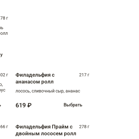
78 г
нь
ролл
ну
Филадельфия с
02 г
217 г
ананасом ролл
о,
оус
лосось, сливочный сыр, ананас
619 ₽
ь
Выбрать
Филадельфия Прайм с
66 г
278 г
двойным лососем ролл