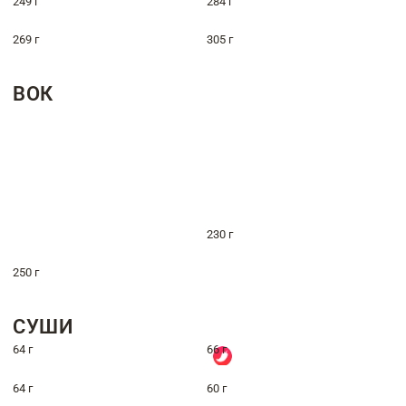
249 г
284 г
269 г
305 г
ВОК
230 г
250 г
СУШИ
64 г
66 г
64 г
60 г