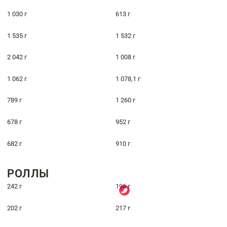
1 030 г
613 г
1 535 г
1 532 г
2 042 г
1 008 г
1 062 г
1 078,1 г
789 г
1 260 г
678 г
952 г
682 г
910 г
РОЛЛЫ
242 г
196 г
202 г
217 г