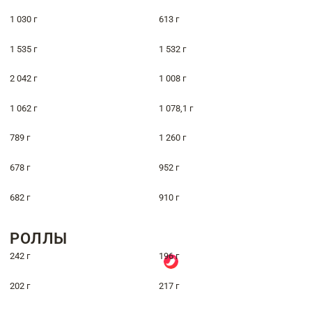
1 030 г
613 г
1 535 г
1 532 г
2 042 г
1 008 г
1 062 г
1 078,1 г
789 г
1 260 г
678 г
952 г
682 г
910 г
РОЛЛЫ
242 г
196 г
202 г
217 г