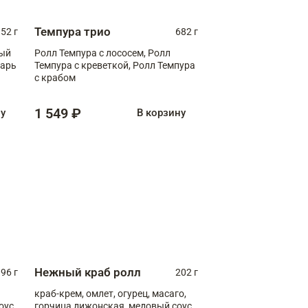
Темпура трио
52 г
682 г
ный
Ролл Темпура с лососем, Ролл
зарь
Темпура с креветкой, Ролл Темпура
с крабом
1 549 ₽
ну
В корзину
Нежный краб ролл
96 г
202 г
краб-крем, омлет, огурец, масаго,
оус,
горчица дижонская, медовый соус