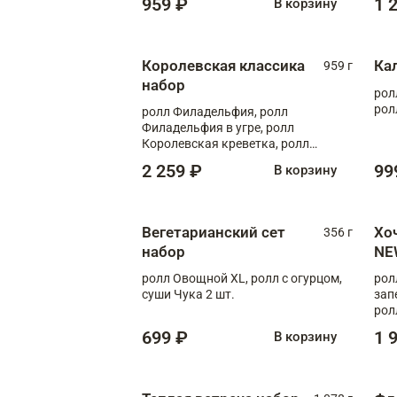
959 ₽
1 
В корзину
Королевская классика
Ка
959 г
набор
рол
рол
ролл Филадельфия, ролл
Филадельфия в угре, ролл
Королевская креветка, ролл
Калифорния
2 259 ₽
99
В корзину
Вегетарианский сет
Хо
356 г
набор
NE
ролл Овощной XL, ролл с огурцом,
рол
суши Чука 2 шт.
зап
рол
699 ₽
1 
В корзину