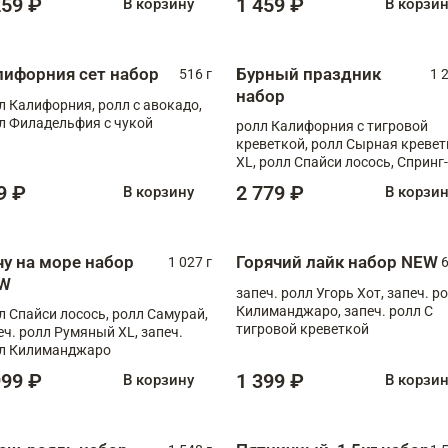
259 ₽
1 459 ₽
В корзину
В корзи
лифорния сет набор
Бурный праздник
516 г
1 
набор
л Калифорния, ролл с авокадо,
л Филадельфия с чукой
ролл Калифорния с тигровой
креветкой, ролл Сырная кревет
XL, ролл Спайси лосось, Спринг-
ролл с угрем и лососем, запеч. 
9 ₽
2 779 ₽
В корзину
В корзи
Медовая креветка
чу на море набор
Горячий лайк набор NEW
1 027 г
6
W
запеч. ролл Угорь Хот, запеч. р
Килиманджаро, запеч. ролл С
л Спайси лосось, ролл Самурай,
тигровой креветкой
еч. ролл Румяный XL, запеч.
л Килиманджаро
999 ₽
1 399 ₽
В корзину
В корзи