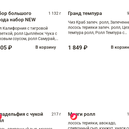
бор большого
Гранд темпура
1 132 г
9
рода набор NEW
Чиз Краб запеч. ролл, Запечен
лосось терияки запеч. ролл, Це
л Калифорния с тигровой
темпура ролл, Ролл Темпура с
веткой, ролл Цыплёнок Чука с
креветкой
ховым соусом, ролл Самурай,
л Шиитаке пиканто, Спринг-
505 ₽
1 849 ₽
В корзину
В корзи
л с крабом
ладельфия с чукой
Мияги ролл
217 г
1
лл
лосось терияки, авокадо,
сливочный сыр, кунжут, унаги с
ось, сливочный сыр, масаго,