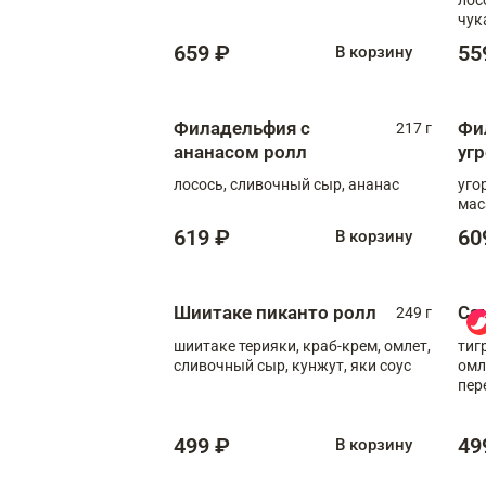
чук
659 ₽
55
В корзину
Филадельфия с
Фи
217 г
ананасом ролл
уг
лосось, сливочный сыр, ананас
уго
мас
619 ₽
60
В корзину
Шиитаке пиканто ролл
Са
249 г
шиитаке терияки, краб-крем, омлет,
тиг
сливочный сыр, кунжут, яки соус
омл
пер
мол
499 ₽
49
В корзину