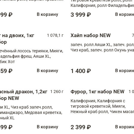
Калифорния, ролл Филадельфия
масаго, запеч. ролл Румяный XL
099 ₽
3 999 ₽
В корзину
В корзи
запеч. ролл Моцарелломания, 
Сырная креветка XL, запеч. рол
Сырный XL
 на двоих, 1кг
Хайп набор NEW
1 078,1 г
7
бор
запеч. ролл Аяши XL, запеч. ро
Чиз краб, запеч. ролл Окунь ун
ечённый лосось терияки, Мияги,
адельфия фреш, Аяши XL,
бик Хот
359 ₽
1 400 ₽
В корзину
В корзи
асный дракон, 1,2кг
Фурор, 1кг набор NEW
1 260 г
1 
бор NEW
Калифорния, Калифорния с
тигровой креветкой, Мияги,
и XL, Чиз краб запеч.ролл,
Нежный краб ролл, Чикен маса
иманджаро, Медовая креветка,
ный XL
699 ₽
2 399 ₽
В корзину
В корзи