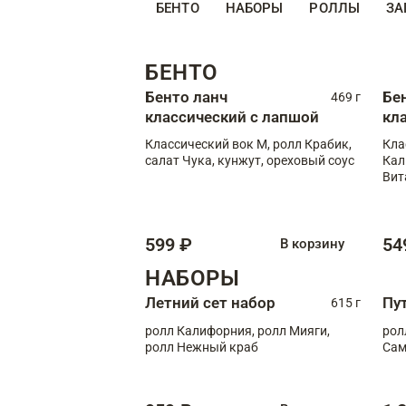
БЕНТО
НАБОРЫ
РОЛЛЫ
ЗА
БЕНТО
Бенто ланч
Бе
469 г
классический с лапшой
кл
Классический вок М, ролл Крабик,
Кла
салат Чука, кунжут, ореховый соус
Кал
Вит
599 ₽
54
В корзину
НАБОРЫ
Летний сет набор
Пу
615 г
ролл Калифорния, ролл Мияги,
рол
ролл Нежный краб
Сам