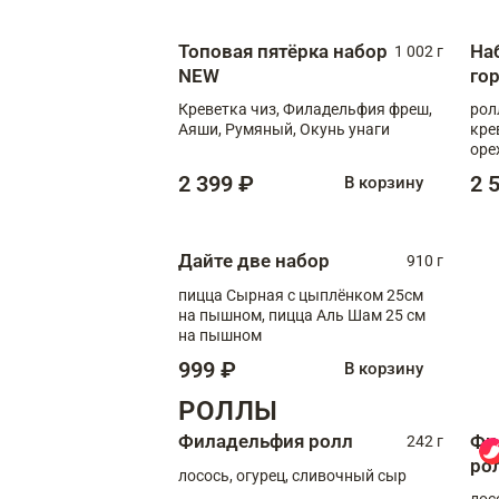
Топовая пятёрка набор
На
1 002 г
NEW
го
Креветка чиз, Филадельфия фреш,
рол
Аяши, Румяный, Окунь унаги
кре
оре
рол
2 399 ₽
2 
В корзину
рол
Дайте две набор
910 г
пицца Сырная с цыплёнком 25см
на пышном, пицца Аль Шам 25 см
на пышном
999 ₽
В корзину
РОЛЛЫ
Филадельфия ролл
Фи
242 г
ро
лосось, огурец, сливочный сыр
лос