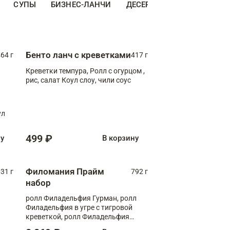
СУПЫ
БИЗНЕС-ЛАНЧИ
ДЕСЕРТЫ
ДОПОЛНИТЕ
Бенто ланч с креветками
64 г
417 г
Креветки темпура, Ролл с огурцом ,
рис, салат Коул слоу, чили соус
ул
499 ₽
ну
В корзину
Филомания Прайм
31 г
792 г
набор
ролл Филадельфия Гурман, ролл
Филадельфия в угре с тигровой
креветкой, ролл Филадельфия
Прайм с двойным лососем