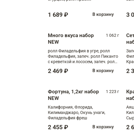
XL
1 689 ₽
3 
В корзину
Много вкуса набор
Сет
1 062 г
NEW
на
ролл Филадельфия в угре, ролл
Зап
Филадельфия, запеч. ролл Пиканто
Фил
с креветкой и лососем, запеч. ролл
Кра
С тигровой креветкой
2 469 ₽
2 
В корзину
Фортуна, 1,2кг набор
Кр
1 223 г
NEW
на
Калифорния, Флорида,
Аяш
Килиманджаро, Окунь унаги,
Кил
Филадельфия фреш
Сыр
2 455 ₽
2 
В корзину