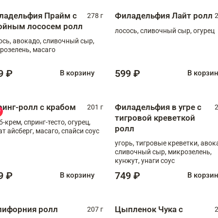
ладельфия Прайм с
Филадельфия Лайт ролл
278 г
2
ойным лососем ролл
лосось, сливочный сыр, огурец
ось, авокадо, сливочный сыр,
розелень, масаго
9 ₽
599 ₽
В корзину
В корзи
ринг-ролл с крабом
Филадельфия в угре с
201 г
2
тигровой креветкой
б-крем, спринг-тесто, огурец,
ролл
ат айсберг, масаго, спайси соус
угорь, тигровые креветки, авок
сливочный сыр, микрозелень,
кунжут, унаги соус
9 ₽
749 ₽
В корзину
В корзи
лифорния ролл
Цыпленок Чука с
207 г
2