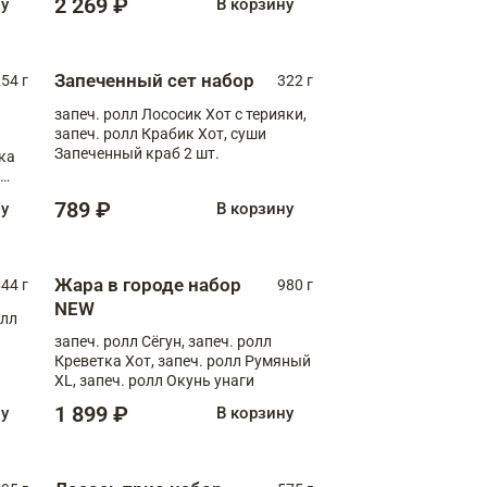
2 269 ₽
ну
В корзину
Запеченный сет набор
254 г
322 г
запеч. ролл Лососик Хот с терияки,
запеч. ролл Крабик Хот, суши
Запеченный краб 2 шт.
ка
ролл
789 ₽
ну
В корзину
Жара в городе набор
44 г
980 г
NEW
олл
запеч. ролл Сёгун, запеч. ролл
Креветка Хот, запеч. ролл Румяный
XL, запеч. ролл Окунь унаги
1 899 ₽
ну
В корзину