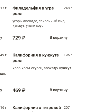
Филадельфия в угре
17 г
248 г
ролл
угорь, авокадо, сливочный сыр,
кунжут, унаги соус
729 ₽
ну
В корзину
Калифорния в кунжуте
49 г
196 г
ролл
краб-крем, огурец, авокадо, кунжут
адо,
469 ₽
ну
В корзину
Калифорния с тигровой
16 г
207 г