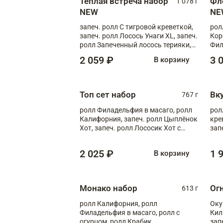
Теплая встреча набор
Фл
1 078 г
NEW
NE
запеч. ролл С тигровой креветкой,
рол
запеч. ролл Лосось Унаги XL, запеч.
Кор
ролл Запеченный лосось терияки,
Фил
запеч. ролл Румяный XL
Лос
2 059 ₽
3 
В корзину
Тиг
зап
Топ сет набор
Вк
767 г
ролл Филадельфия в масаго, ролл
рол
Калифорния, запеч. ролл Цыплёнок
кре
Хот, запеч. ролл Лососик Хот с
зап
терияки , запеч. ролл Крабик Хот
Кал
2 025 ₽
1 
В корзину
Монако набор
Ог
613 г
ролл Калифорния, ролл
Оку
Филадельфия в масаго, ролл с
Кил
огурцом, ролл Крабик
зап