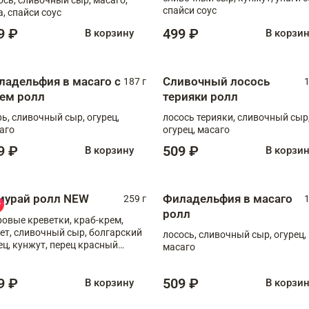
спайси соус
а, спайси соус
9 ₽
499 ₽
В корзину
В корзи
ладельфия в масаго с
Сливочный лосось
187 г
1
рем ролл
терияки ролл
рь, сливочный сыр, огурец,
лосось терияки, сливочный сыр
аго
огурец, масаго
9 ₽
509 ₽
В корзину
В корзи
мурай ролл NEW
Филадельфия в масаго
259 г
1
ролл
ровые креветки, краб-крем,
ет, сливочный сыр, болгарский
лосось, сливочный сыр, огурец,
ец, кунжут, перец красный
масаго
отый, масаго, шеф-соус
9 ₽
509 ₽
В корзину
В корзи