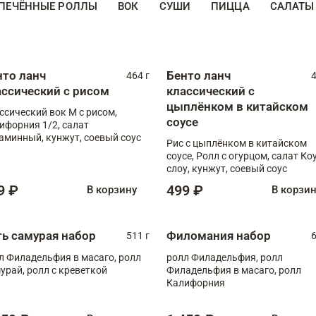
ПЕЧЁННЫЕ РОЛЛЫ
ВОК
СУШИ
ПИЦЦА
САЛАТЫ
нто ланч
Бенто ланч
464 г
4
ассический с рисом
классический с
цыплёнком в китайском
ссический вок М с рисом,
соусе
ифорния 1/2, салат
аминный, кунжут, соевый соус
Рис с цыплёнком в китайском
соусе, Ролл с огурцом, салат Ко
слоу, кунжут, соевый соус
9 ₽
499 ₽
В корзину
В корзи
ть самурая набор
Филомания набор
511 г
6
л Филадельфия в масаго, ролл
ролл Филадельфия, ролл
урай, ролл с креветкой
Филадельфия в масаго, ролл
Калифорния