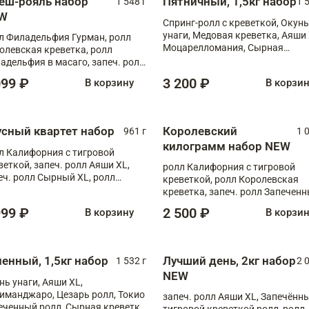
еш-рояль набор
Пятничный, 1,5кг набор
1 548 г
1 
W
Спринг-ролл с креветкой, Окунь
унаги, Медовая креветка, Аяши 
л Филадельфия Гурман, ролл
Моцарелломания, Сырная
олевская креветка, ролл
креветка XL
адельфия в масаго, запеч. ролл
ось Унаги XL, запеч. ролл
099 ₽
3 200 ₽
В корзину
В корзи
ровая креветка с моцареллой,
еч. ролл Эби краб с лососем
усный квартет набор
Королевский
961 г
1 
килограмм набор NEW
л Калифорния с тигровой
веткой, запеч. ролл Аяши XL,
ролл Калифорния с тигровой
еч. ролл Сырный XL, ролл
креветкой, ролл Королевская
ифорния
креветка, запеч. ролл Запечен
лосось терияки, запеч. ролл Ая
999 ₽
2 500 ₽
В корзину
В корзи
XL, запеч. ролл Крабик Хот
ненный, 1,5кг набор
Лучший день, 2кг набор
1 532 г
2 
NEW
нь унаги, Аяши XL,
иманджаро, Цезарь ролл, Токио
запеч. ролл Аяши XL, Запечённы
еченный ролл, Сырная креветка
тигровой креветкой ролл, ролл