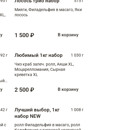
Лосось трио набор
595 г
575 г
Мияги, Филадельфия в масаго, Яки
XL,
лосось
1 500 ₽
ну
В корзину
Любимый 1кг набор
092 г
1 030 г
Чиз краб запеч. ролл, Аяши XL,
Моцарелломания, Сырная
креветка XL
ный
ши
2 500 ₽
ну
В корзину
Лучший выбор, 1кг
042 г
1 008 г
набор NEW
й с
ролл Филадельфия в масаго, ролл
Калифорния с тигровой креветкой,