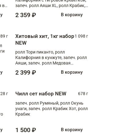
 в
запеч. ролл Аяши XL, ролл Крабик,
,
запеч. ролл Лосось терияки
2 359 ₽
ну
В корзину
ролл
л
Хитовый хит, 1кг набор
89 г
1 098 г
NEW
лл
аги
ролл Тори пиканто, ролл
Калифорния в кунжуте, запеч. ролл
Аяши, запеч. ролл Медовая
креветка, ролл Филадельфия с
2 399 ₽
ну
В корзину
чукой
Чилл сет набор NEW
028 г
678 г
запеч. ролл Румяный, ролл Окунь
унаги, запеч. ролл Крабик Хот, ролл
го
Крабик
1 500 ₽
ну
В корзину