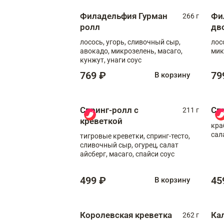
Филадельфия Гурман
Фи
266 г
ролл
дв
лосось, угорь, сливочный сыр,
лос
авокадо, микрозелень, масаго,
мик
кунжут, унаги соус
769 ₽
79
В корзину
Спринг-ролл с
Сп
211 г
креветкой
кра
сал
тигровые креветки, спринг-тесто,
сливочный сыр, огурец, салат
айсберг, масаго, спайси соус
499 ₽
45
В корзину
Королевская креветка
Ка
262 г