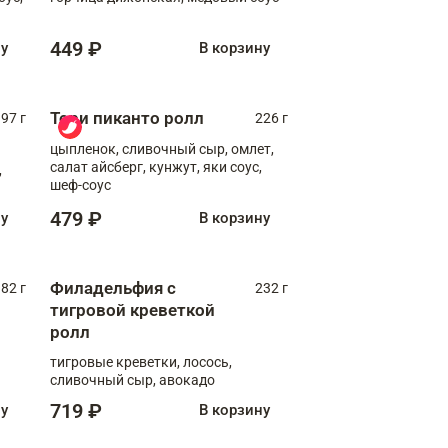
449 ₽
ну
В корзину
Тори пиканто ролл
97 г
226 г
цыпленок, сливочный сыр, омлет,
салат айсберг, кунжут, яки соус,
,
шеф-соус
479 ₽
ну
В корзину
Филадельфия с
82 г
232 г
тигровой креветкой
ролл
тигровые креветки, лосось,
сливочный сыр, авокадо
719 ₽
ну
В корзину