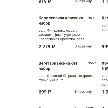
919 ₽
1 
В корзину
Королевская классика
Ка
959 г
набор
рол
рол
ролл Филадельфия, ролл
Филадельфия в угре, ролл
Королевская креветка, ролл
Калифорния
2 279 ₽
99
В корзину
Вегетарианский сет
Хо
356 г
набор
NE
ролл Овощной XL, ролл с огурцом,
рол
суши Чука 2 шт.
зап
рол
699 ₽
1 
В корзину