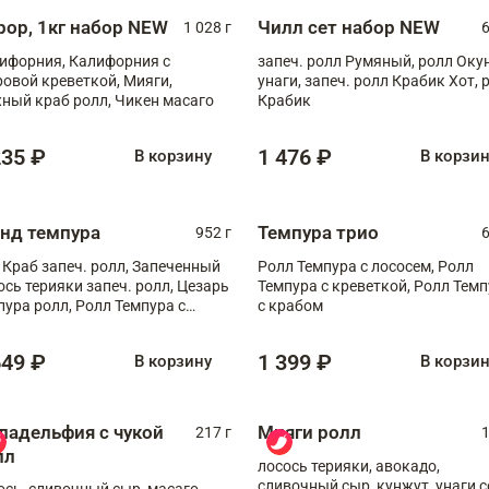
рор, 1кг набор NEW
Чилл сет набор NEW
1 028 г
6
ифорния, Калифорния с
запеч. ролл Румяный, ролл Оку
ровой креветкой, Мияги,
унаги, запеч. ролл Крабик Хот, 
ный краб ролл, Чикен масаго
Крабик
235 ₽
1 476 ₽
В корзину
В корзи
анд темпура
Темпура трио
952 г
6
 Краб запеч. ролл, Запеченный
Ролл Темпура с лососем, Ролл
ось терияки запеч. ролл, Цезарь
Темпура с креветкой, Ролл Тем
пура ролл, Ролл Темпура с
с крабом
веткой
649 ₽
1 399 ₽
В корзину
В корзи
ладельфия с чукой
Мияги ролл
217 г
1
лл
лосось терияки, авокадо,
сливочный сыр, кунжут, унаги с
ось, сливочный сыр, масаго,