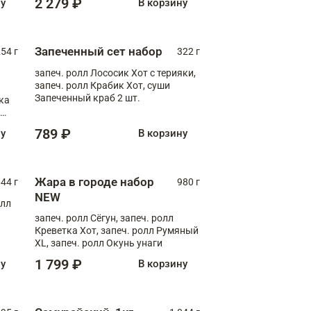
2 279 ₽
ну
В корзину
Запеченный сет набор
254 г
322 г
запеч. ролл Лососик Хот с терияки,
запеч. ролл Крабик Хот, суши
Запеченный краб 2 шт.
ка
ролл
789 ₽
ну
В корзину
Жара в городе набор
44 г
980 г
NEW
олл
запеч. ролл Сёгун, запеч. ролл
Креветка Хот, запеч. ролл Румяный
XL, запеч. ролл Окунь унаги
1 799 ₽
ну
В корзину