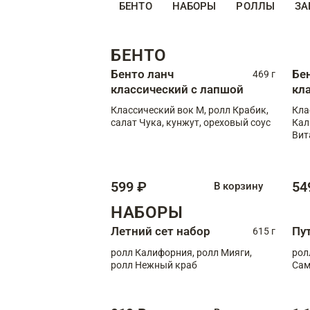
БЕНТО
НАБОРЫ
РОЛЛЫ
ЗА
БЕНТО
Бенто ланч
Бе
469 г
классический с лапшой
кл
Классический вок М, ролл Крабик,
Кла
салат Чука, кунжут, ореховый соус
Кал
Вит
599 ₽
54
В корзину
НАБОРЫ
Летний сет набор
Пу
615 г
ролл Калифорния, ролл Мияги,
рол
ролл Нежный краб
Сам