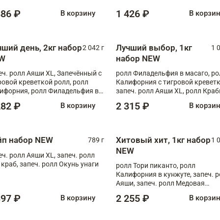
886 ₽
1 426 ₽
В корзину
В корзи
чший день, 2кг набор
Лучший выбор, 1кг
2 042 г
1 
W
набор NEW
еч. ролл Аяши XL, Запечённый с
ролл Филадельфия в масаго, ро
ровой креветкой ролл, ролл
Калифорния с тигровой креветк
ифорния, ролл Филадельфия в
запеч. ролл Аяши XL, ролл Краб
аго, запеч. ролл Румяный XL,
запеч. ролл Лосось терияки
282 ₽
2 315 ₽
В корзину
В корзи
еч. ролл Моцарелломания, ролл
ная креветка XL, запеч. ролл
ный XL
йп набор NEW
Хитовый хит, 1кг набор
789 г
1 
NEW
еч. ролл Аяши XL, запеч. ролл
 краб, запеч. ролл Окунь унаги
ролл Тори пиканто, ролл
Калифорния в кунжуте, запеч. 
Аяши, запеч. ролл Медовая
креветка, ролл Филадельфия с
397 ₽
2 255 ₽
В корзину
В корзи
чукой