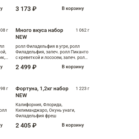
Флорида
3 173 ₽
ну
В корзину
Много вкуса набор
008 г
1 062 г
NEW
лл
ролл Филадельфия в угре, ролл
ой,
Филадельфия, запеч. ролл Пиканто
ик,
с креветкой и лососем, запеч. ролл
С тигровой креветкой
2 499 ₽
ну
В корзину
Фортуна, 1,2кг набор
098 г
1 223 г
NEW
Калифорния, Флорида,
ролл
Килиманджаро, Окунь унаги,
Филадельфия фреш
2 405 ₽
ну
В корзину