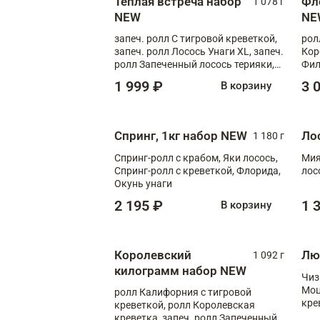
Теплая встреча набор
Фл
1 078 г
NEW
NE
запеч. ролл С тигровой креветкой,
рол
запеч. ролл Лосось Унаги XL, запеч.
Кор
ролл Запеченный лосось терияки,
Фил
запеч. ролл Румяный XL
Лос
1 999 ₽
3 
В корзину
Тиг
зап
Спринг, 1кг набор NEW
Ло
1 180 г
Спринг-ролл с крабом, Яки лосось,
Мия
Спринг-ролл с креветкой, Флорида,
лос
Окунь унаги
2 195 ₽
1 
В корзину
Королевский
Лю
1 092 г
килограмм набор NEW
Чиз
Моц
ролл Калифорния с тигровой
кре
креветкой, ролл Королевская
креветка, запеч. ролл Запеченный