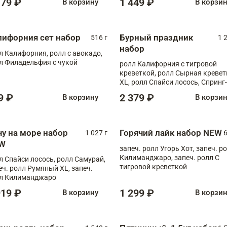
179 ₽
1 449 ₽
В корзину
В корзи
лифорния сет набор
Бурный праздник
516 г
1 
набор
л Калифорния, ролл с авокадо,
л Филадельфия с чукой
ролл Калифорния с тигровой
креветкой, ролл Сырная кревет
XL, ролл Спайси лосось, Спринг-
ролл с угрем и лососем, запеч. 
9 ₽
2 379 ₽
В корзину
В корзи
Медовая креветка
чу на море набор
Горячий лайк набор NEW
1 027 г
6
W
запеч. ролл Угорь Хот, запеч. р
Килиманджаро, запеч. ролл С
л Спайси лосось, ролл Самурай,
тигровой креветкой
еч. ролл Румяный XL, запеч.
л Килиманджаро
919 ₽
1 299 ₽
В корзину
В корзи