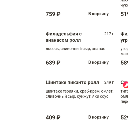
чук
759 ₽
51
В корзину
Филадельфия с
Фи
217 г
ананасом ролл
уг
лосось, сливочный сыр, ананас
уго
мас
639 ₽
58
В корзину
Шиитаке пиканто ролл
Са
249 г
шиитаке терияки, краб-крем, омлет,
тиг
сливочный сыр, кунжут, яки соус
омл
пер
мол
409 ₽
52
В корзину