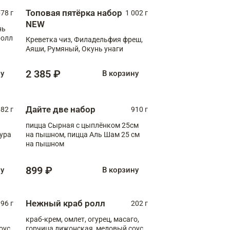
Топовая пятёрка набор
78 г
1 002 г
NEW
нь
ролл
Креветка чиз, Филадельфия фреш,
Аяши, Румяный, Окунь унаги
2 385 ₽
ну
В корзину
Дайте две набор
82 г
910 г
пицца Сырная с цыплёнком 25см
пура
на пышном, пицца Аль Шам 25 см
на пышном
899 ₽
ну
В корзину
Нежный краб ролл
96 г
202 г
краб-крем, омлет, огурец, масаго,
оус,
горчица дижонская, медовый соус