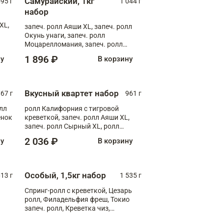
Самурайский, 1кг
595 г
1 044 г
набор
XL,
запеч. ролл Аяши XL, запеч. ролл
Окунь унаги, запеч. ролл
Моцарелломания, запеч. ролл
Килиманджаро
1 896 ₽
ну
В корзину
Вкусный квартет набор
67 г
961 г
лл
ролл Калифорния с тигровой
ёнок
креветкой, запеч. ролл Аяши XL,
запеч. ролл Сырный XL, ролл
т
Калифорния
2 036 ₽
ну
В корзину
Особый, 1,5кг набор
13 г
1 535 г
Спринг-ролл с креветкой, Цезарь
ролл, Филадельфия фреш, Токио
запеч. ролл, Креветка чиз,
Запечённый лосось терияки,