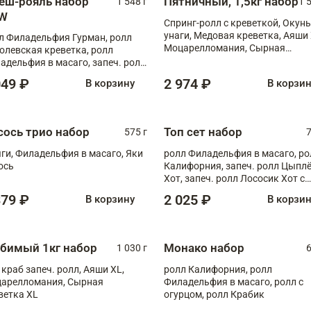
еш-рояль набор
Пятничный, 1,5кг набор
1 548 г
1 
W
Спринг-ролл с креветкой, Окунь
унаги, Медовая креветка, Аяши 
л Филадельфия Гурман, ролл
Моцарелломания, Сырная
олевская креветка, ролл
креветка XL
адельфия в масаго, запеч. ролл
ось Унаги XL, запеч. ролл
049 ₽
2 974 ₽
В корзину
В корзи
ровая креветка с моцареллой,
еч. ролл Эби краб с лососем
сось трио набор
Топ сет набор
575 г
7
ги, Филадельфия в масаго, Яки
ролл Филадельфия в масаго, ро
ось
Калифорния, запеч. ролл Цыпл
Хот, запеч. ролл Лососик Хот с
терияки , запеч. ролл Крабик Хо
379 ₽
2 025 ₽
В корзину
В корзи
бимый 1кг набор
Монако набор
1 030 г
6
 краб запеч. ролл, Аяши XL,
ролл Калифорния, ролл
арелломания, Сырная
Филадельфия в масаго, ролл с
ветка XL
огурцом, ролл Крабик