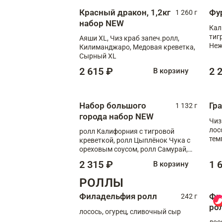
Красный дракон, 1,2кг
Фу
1 260 г
набор NEW
Кал
тиг
Аяши XL, Чиз краб запеч.ролл,
Неж
Килиманджаро, Медовая креветка,
Сырный XL
2 615 ₽
2 
В корзину
Набор большого
Гр
1 132 г
города набор NEW
Чиз
лос
ролл Калифорния с тигровой
тем
креветкой, ролл Цыплёнок Чука с
кре
ореховым соусом, ролл Самурай,
ролл Шиитаке пиканто, Спринг-
2 315 ₽
1 
В корзину
ролл с крабом
РОЛЛЫ
Филадельфия ролл
Фи
242 г
ро
лосось, огурец, сливочный сыр
лос