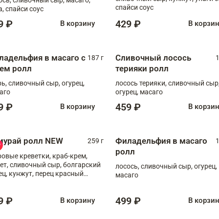
спайси соус
а, спайси соус
9 ₽
429 ₽
В корзину
В корзи
ладельфия в масаго с
Сливочный лосось
187 г
1
рем ролл
терияки ролл
рь, сливочный сыр, огурец,
лосось терияки, сливочный сыр
аго
огурец, масаго
9 ₽
459 ₽
В корзину
В корзи
мурай ролл NEW
Филадельфия в масаго
259 г
1
ролл
ровые креветки, краб-крем,
ет, сливочный сыр, болгарский
лосось, сливочный сыр, огурец,
ец, кунжут, перец красный
масаго
отый, масаго, шеф-соус
9 ₽
499 ₽
В корзину
В корзи