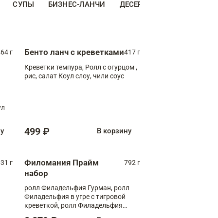
СУПЫ
БИЗНЕС-ЛАНЧИ
ДЕСЕРТЫ
ДОПОЛНИТЕ
Бенто ланч с креветками
64 г
417 г
Креветки темпура, Ролл с огурцом ,
рис, салат Коул слоу, чили соус
ул
499 ₽
ну
В корзину
Филомания Прайм
31 г
792 г
набор
ролл Филадельфия Гурман, ролл
Филадельфия в угре с тигровой
креветкой, ролл Филадельфия
Прайм с двойным лососем