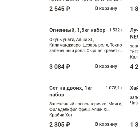
лосось терияки, запеч. ролл Аяши
2 545 ₽
1 
В корзину
XL, запеч. ролл Крабик Хот
Огненный, 1,5кг набор
Лу
1 532 г
NE
Окунь унаги, Аяши XL,
Килиманджаро, Цезарь ролл, Токио
зап
запеченный ролл, Сырная креветка
тиг
XL
Кал
мас
3 084 ₽
4 
В корзину
зап
Сыр
Сыр
Сет на двоих, 1кг
Ха
1 078,1 г
набор
зап
Чиз
Запечённый лосось терияки, Мияги,
Филадельфия фреш, Аяши XL,
Крабик Хот
2 305 ₽
1 
В корзину