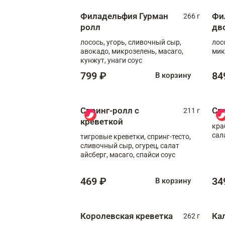
Филадельфия Гурман
Фи
266 г
ролл
дв
лосось, угорь, сливочный сыр,
лос
авокадо, микрозелень, масаго,
мик
кунжут, унаги соус
799 ₽
84
В корзину
Спринг-ролл с
Сп
211 г
креветкой
кра
сал
тигровые креветки, спринг-тесто,
сливочный сыр, огурец, салат
айсберг, масаго, спайси соус
469 ₽
34
В корзину
Королевская креветка
Ка
262 г