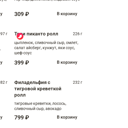
309 ₽
ну
В корзину
Тори пиканто ролл
97 г
226 г
цыпленок, сливочный сыр, омлет,
салат айсберг, кунжут, яки соус,
,
шеф-соус
399 ₽
ну
В корзину
Филадельфия с
82 г
232 г
тигровой креветкой
ролл
тигровые креветки, лосось,
сливочный сыр, авокадо
799 ₽
ну
В корзину