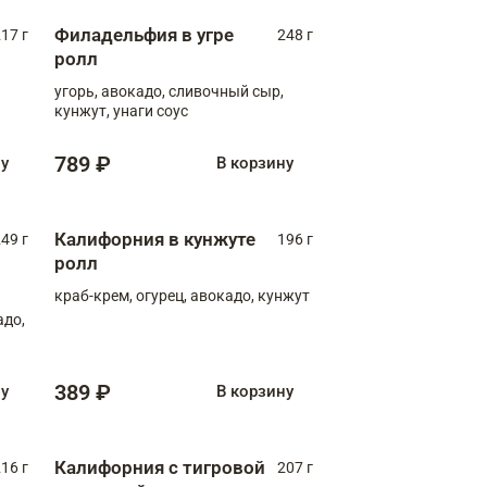
Филадельфия в угре
17 г
248 г
ролл
угорь, авокадо, сливочный сыр,
кунжут, унаги соус
789 ₽
ну
В корзину
Калифорния в кунжуте
49 г
196 г
ролл
краб-крем, огурец, авокадо, кунжут
адо,
389 ₽
ну
В корзину
Калифорния с тигровой
16 г
207 г