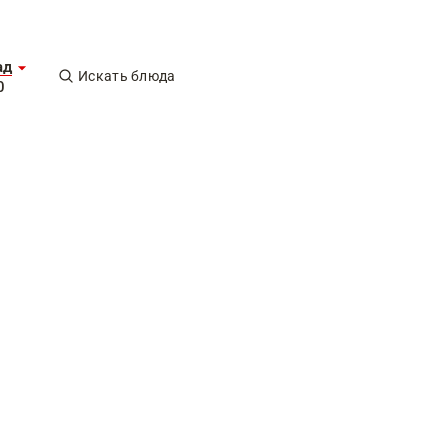
ад
Искать блюда
0