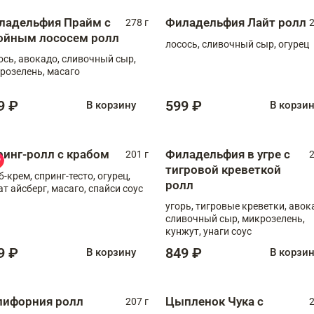
ладельфия Прайм с
Филадельфия Лайт ролл
278 г
2
ойным лососем ролл
лосось, сливочный сыр, огурец
ось, авокадо, сливочный сыр,
розелень, масаго
9 ₽
599 ₽
В корзину
В корзи
ринг-ролл с крабом
Филадельфия в угре с
201 г
2
тигровой креветкой
б-крем, спринг-тесто, огурец,
ролл
ат айсберг, масаго, спайси соус
угорь, тигровые креветки, авок
сливочный сыр, микрозелень,
кунжут, унаги соус
9 ₽
849 ₽
В корзину
В корзи
лифорния ролл
Цыпленок Чука с
207 г
2