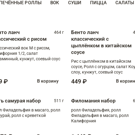
ПЕЧЁННЫЕ РОЛЛЫ
ВОК
СУШИ
ПИЦЦА
САЛАТЫ
нто ланч
Бенто ланч
464 г
4
ассический с рисом
классический с
цыплёнком в китайском
ссический вок М с рисом,
соусе
ифорния 1/2, салат
аминный, кунжут, соевый соус
Рис с цыплёнком в китайском
соусе, Ролл с огурцом, салат Ко
слоу, кунжут, соевый соус
9 ₽
449 ₽
В корзину
В корзи
ть самурая набор
Филомания набор
511 г
6
л Филадельфия в масаго, ролл
ролл Филадельфия, ролл
урай, ролл с креветкой
Филадельфия в масаго, ролл
Калифорния