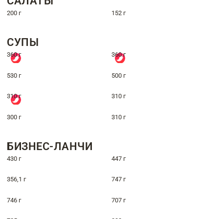
САЛАТЫ
200 г
152 г
СУПЫ
360 г
360 г
530 г
500 г
310 г
310 г
300 г
310 г
БИЗНЕС-ЛАНЧИ
430 г
447 г
356,1 г
747 г
746 г
707 г