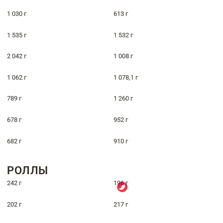
1 030 г
613 г
1 535 г
1 532 г
2 042 г
1 008 г
1 062 г
1 078,1 г
789 г
1 260 г
678 г
952 г
682 г
910 г
РОЛЛЫ
242 г
196 г
202 г
217 г