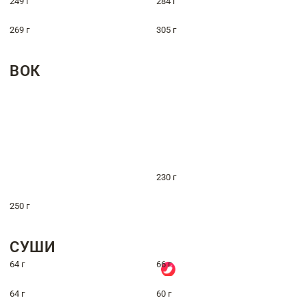
249 г
284 г
269 г
305 г
ВОК
230 г
250 г
СУШИ
64 г
66 г
64 г
60 г